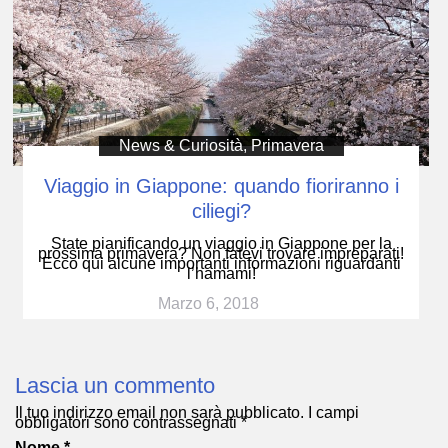
News & Curiosità
,
Primavera
Viaggio in Giappone: quando fioriranno i
ciliegi?
State pianificando un viaggio in Giappone per la
prossima primavera? Non fatevi trovare impreparati!
Ecco qui alcune importanti informazioni riguardanti
l’hamami!
Marzo 6, 2018
Lascia un commento
Il tuo indirizzo email non sarà pubblicato.
I campi
obbligatori sono contrassegnati
*
Nome
*