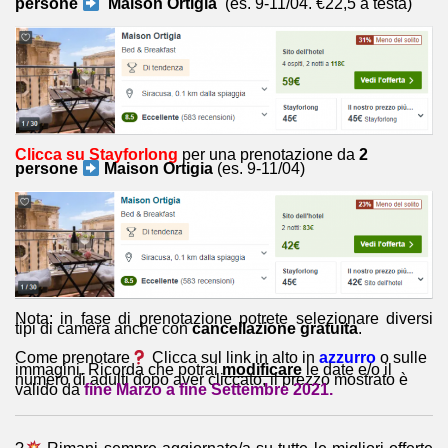
persone
Maison Ortigia
(es. 9-11/04. €22,5 a testa)
Clicca su Stayforlong
per una prenotazione da
2
persone
Maison Ortigia
(es. 9-11/04)
Nota: in fase di prenotazione potrete selezionare diversi
tipi di camera anche con
cancellazione gratuita
.
Come prenotare
Clicca sul link in alto in
azzurro
o sulle
immagini. Ricorda che potrai
modificare
le date e/o il
numero di adulti dopo aver cliccato, il prezzo mostrato è
valido da
fine Marzo a fine Settembre 2021.