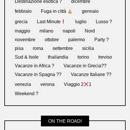
Destinazione esotica ?
dicembre
febbraio
Fuga in città
gennaio
grecia
Last Minute
luglio
Lusso ?
maggio
milano
napoli
Nord
novembre
ottobre
palermo
Party ?
pisa
roma
settembre
sicilia
Sud & Isole
thailandia
torino
treviso
Vacanze in Africa ?
Vacanze in Grecia??
Vacanze in Spagna ??
Vacanze Italiane ??
venezia
verona
Viaggio 2
1
Weekend ?
ON THE ROAD!