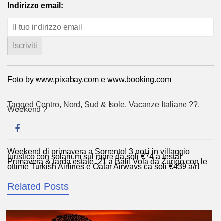
Indirizzo email:
Foto by www.pixabay.com e www.booking.com
Tagged
Centro
,
Nord
,
Sud & Isole
,
Vacanze Italiane ??
,
Weekend ?
Weekend di primavera a Sorrento! 3 notti in villaggio
Navigazione
turistico con solarium sul mare da soli €74 a testa!
Primavera & tarda estate ’21 a Bali! Vola da Zurigo con le
articoli
ottime Turkish Airlines e Qatar Airways da soli €439 a/r!
Related Posts