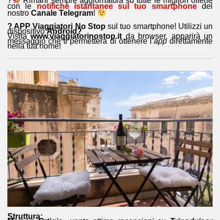
?
Rimani sempre aggiornato/a su tutte le migliori offerte
con le
notifiche istantanee sul tuo smartphone
del
nostro
Canale Telegram
!
? APP Viaggiatori No Stop
sul tuo smartphone! Utilizzi un
dispositivo
Android?
Visita
www.viaggiatorinostop.it
da browser, apparirà un
messaggio che ti permetterà di ottenere l’
app
direttamente
nella tua home!
Struttura: