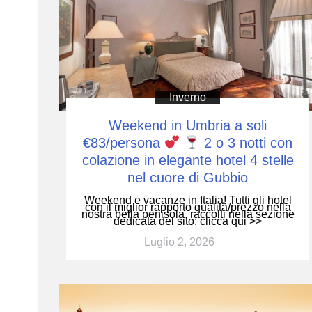
Inverno
Weekend in Umbria a soli
€83/persona
2 o 3 notti con
colazione in elegante hotel 4 stelle
nel cuore di Gubbio
Weekend e vacanze in Italia! Tutti gli hotel
con il miglior rapporto qualità/prezzo nella
nostra bella penisola, raccolti nella sezione
dedicata del sito: clicca qui >>
Luglio 2, 2026