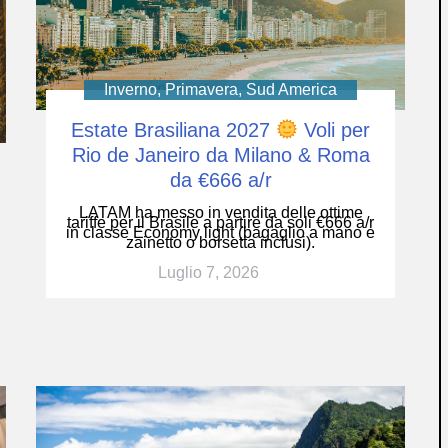
Inverno
,
Primavera
,
Sud America
Estate Brasiliana 2027
Voli per
Rio de Janeiro da Milano & Roma
da €666 a/r
LATAM ha messo in vendita delle ottime
tariffe per il Brasile a partire da soli €666 a/r
in classe Economy light (bagaglio a mano e
zainetto o borsetta inclusi).
Luglio 7, 2026