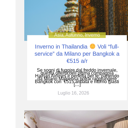
Asia
,
Autunno
,
Inverno
Inverno in Thailandia
Voli “full-
service” da Milano per Bangkok a
€515 a/r
Se sogni di fuggire dal freddo invernale,
questa offerta dell’ottima compagnia
Hainan Airlines è perfetta per te: partendo
da Milano Malpensa potrai raggiungere
Bangkok con €515 andata e ritorno (pasti
[…]
Luglio 16, 2026