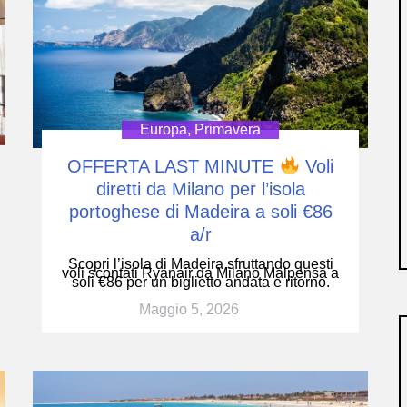
Europa
,
Primavera
OFFERTA LAST MINUTE
Voli
diretti da Milano per l’isola
portoghese di Madeira a soli €86
a/r
Scopri l’isola di Madeira sfruttando questi
voli scontati Ryanair da Milano Malpensa a
soli €86 per un biglietto andata e ritorno.
Maggio 5, 2026