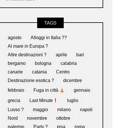
TAGS
agosto
Alloggi in Italia ??
Al mare in Europa ?️
Altre destinazioni ?
aprile
bari
bergamo
bologna
calabria
canarie
catania
Centro
Destinazione esotica ?
dicembre
febbraio
Fuga in città
gennaio
grecia
Last Minute
luglio
Lusso ?
maggio
milano
napoli
Nord
novembre
ottobre
palermo
Party ?
pisa
roma