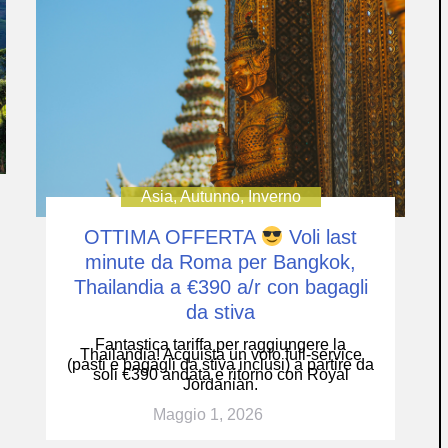
Asia
,
Autunno
,
Inverno
OTTIMA OFFERTA
Voli last
minute da Roma per Bangkok,
Thailandia a €390 a/r con bagagli
da stiva
Fantastica tariffa per raggiungere la
Thailandia! Acquista un volo full-service
(pasti e bagagli da stiva inclusi) a partire da
soli €390 andata e ritorno con Royal
Jordanian.
Maggio 1, 2026