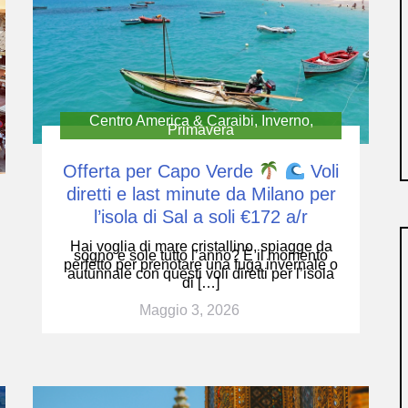
Centro America & Caraibi
,
Inverno
,
Primavera
Offerta per Capo Verde
Voli
diretti e last minute da Milano per
l’isola di Sal a soli €172 a/r
Hai voglia di mare cristallino, spiagge da
sogno e sole tutto l’anno? È il momento
perfetto per prenotare una fuga invernale o
autunnale con questi voli diretti per l’isola
di […]
Maggio 3, 2026