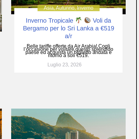
Asia
,
Autunno
,
Inverno
Inverno Tropicale
Voli da
Bergamo per lo Sri Lanka a €519
a/r
Belle tariffe offerte da Air Arabia! Cogli
l’occasione per visitare questo splendido
paese ed acquista un biglietto andata e
ritorno a soli €519.
Luglio 23, 2026