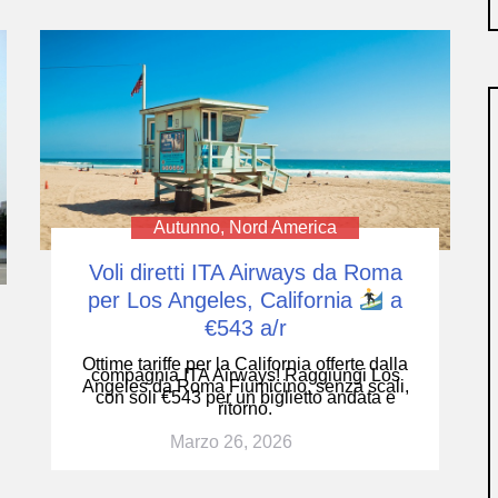
Autunno
,
Nord America
Voli diretti ITA Airways da Roma
per Los Angeles, California
a
€543 a/r
Ottime tariffe per la California offerte dalla
compagnia ITA Airways! Raggiungi Los
Angeles da Roma Fiumicino, senza scali,
con soli €543 per un biglietto andata e
ritorno.
Marzo 26, 2026