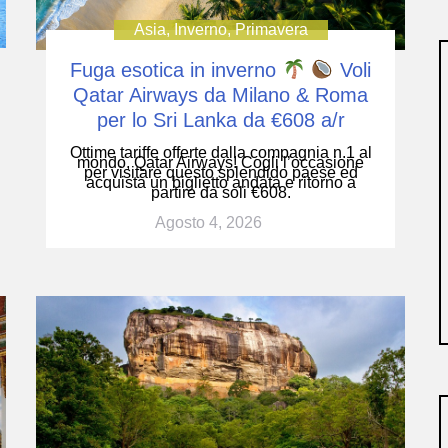
Asia
,
Inverno
,
Primavera
Fuga esotica in inverno
Voli
Qatar Airways da Milano & Roma
per lo Sri Lanka da €608 a/r
Ottime tariffe offerte dalla compagnia n.1 al
mondo, Qatar Airways! Cogli l’occasione
per visitare questo splendido paese ed
acquista un biglietto andata e ritorno a
partire da soli €608.
Agosto 4, 2026