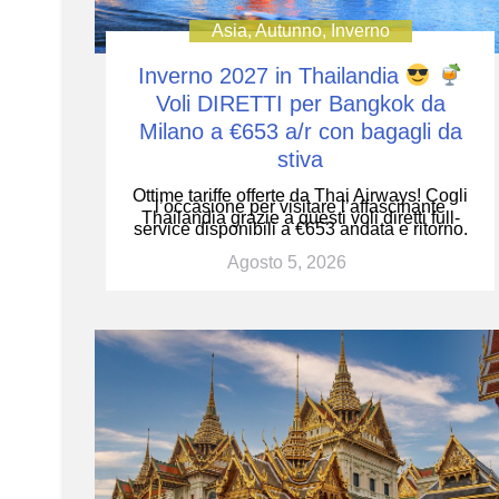
Asia
,
Autunno
,
Inverno
Inverno 2027 in Thailandia
Voli DIRETTI per Bangkok da
Milano a €653 a/r con bagagli da
stiva
Ottime tariffe offerte da Thai Airways! Cogli
l’occasione per visitare l’affascinante
Thailandia grazie a questi voli diretti full-
service disponibili a €653 andata e ritorno.
Agosto 5, 2026