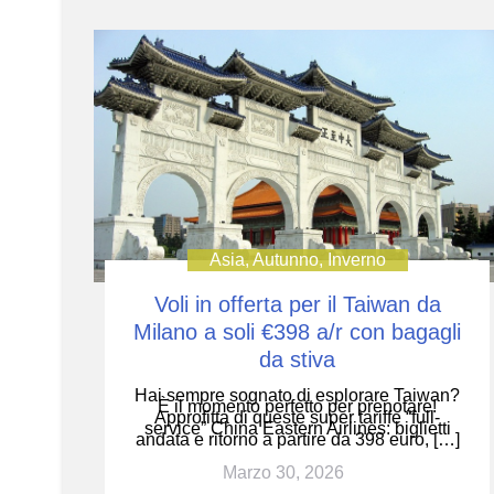
Asia
,
Autunno
,
Inverno
Voli in offerta per il Taiwan da
Milano a soli €398 a/r con bagagli
da stiva
Hai sempre sognato di esplorare Taiwan?
È il momento perfetto per prenotare!
Approfitta di queste super tariffe “full-
service” China Eastern Airlines: biglietti
andata e ritorno a partire da 398 euro, […]
Marzo 30, 2026