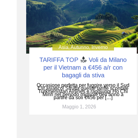
Asia
,
Autunno
,
Inverno
TARIFFA TOP
Voli da Milano
per il Vietnam a €456 a/r con
bagagli da stiva
Occasione perfetta per fuggire verso il Sud
Est asiatico! Sfrutta queste tariffe scontate
Turkmenistan Airlines e raggiungi Ho Chi
Minh nel periodo migliore dell’anno a
partire da soli €456 per […]
Maggio 1, 2026