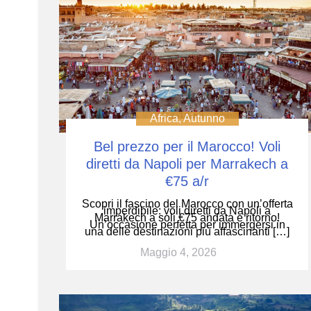
Africa
,
Autunno
Bel prezzo per il Marocco! Voli
diretti da Napoli per Marrakech a
€75 a/r
Scopri il fascino del Marocco con un’offerta
imperdibile: voli diretti da Napoli a
Marrakech a soli €75 andata e ritorno!
Un’occasione perfetta per immergersi in
una delle destinazioni più affascinanti […]
Maggio 4, 2026