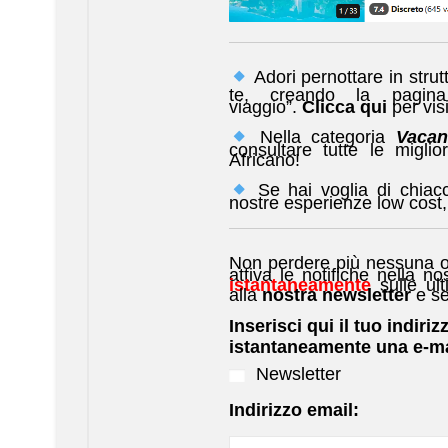
Adori pernottare in stru
te, creando la
pagi
viaggio”.
Clicca qui
per visi
Nella categoria
Vacan
consultare tutte le migli
Africano!
Se hai voglia di chiacch
nostre esperienze low cost, i
Non perdere più nessuna o
attiva le notifiche nella no
istantaneamente
sulle ult
alla
nostra newsletter
e se
Inserisci qui il tuo indiriz
istantaneamente una e-ma
Newsletter
Indirizzo email: