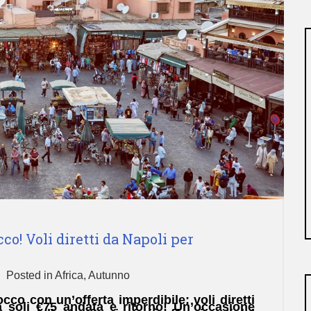
co! Voli diretti da Napoli per
Posted in
Africa
,
Autunno
cco con un’offerta imperdibile: voli diretti
 soli €75 andata e ritorno! Un’occasione