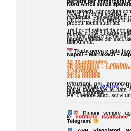
perfetta per immergersi in
Nord Africa senza spende
Marrakech
, conosciuta com
vivaci, i profumi speziati e
modernità. Passeggiando tr
UNESCO, potrai perderti tra 
prodotti locali autentici.
Tra i punti salienti da non
el-Fna, cuore pulsante della 
sontuosi palazzi come Bahia
partenza ideale per escursi
dell’Atlante.
Tratta aerea e date low
Napoli – Marrakech – Nap
12-30 settembre
26 settembre – 7 ottobre
26 settembre – 14 ottobre
7-14 ottobre
14-21 ottobre
21-28 ottobre
Istruzioni per prenotare
evidenziati in
azzurro
o su
potrai
modificare le date
a
quelle disponibili.
Per ulteriore aiuto, scrivi u
Rimani sempre aggio
le
notifiche istantane
Telegram
!
APP Viaggiatori 