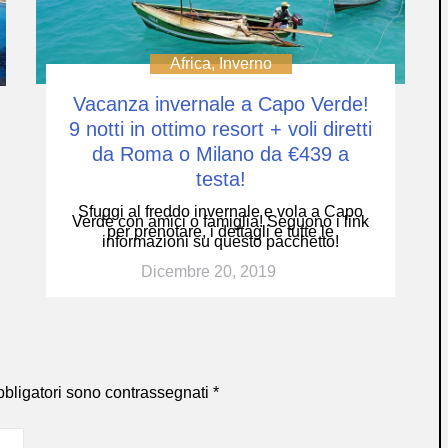
Africa
,
Inverno
Vacanza invernale a Capo Verde!
9 notti in ottimo resort + voli diretti
da Roma o Milano da €439 a
testa!
Sfuggi al freddo invernale e vola a Capo
Verde con amici o famiglia! Seguono i link
per prenotare, i dettagli e tutte le
informazioni su questo pacchetto!
Dicembre 20, 2019
bbligatori sono contrassegnati
*