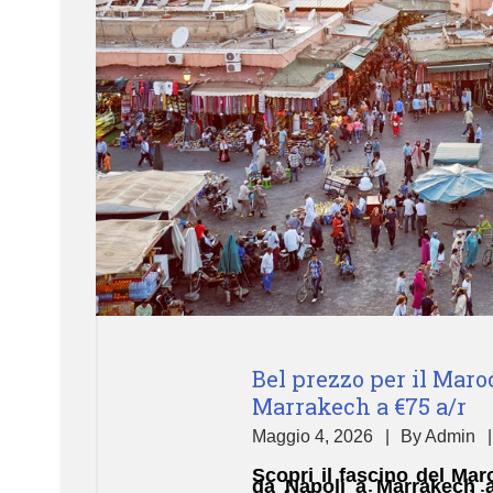
Bel prezzo per il Maroc
Marrakech a €75 a/r
Maggio 4, 2026
By
Admin
Scopri il fascino del Maro
da Napoli a Marrakech a