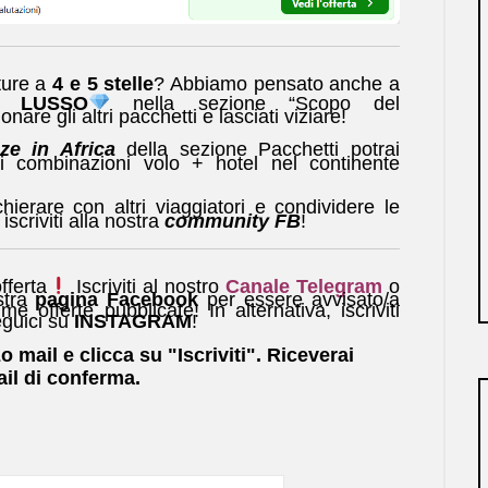
tture a
4 e 5 stelle
? Abbiamo pensato anche a
na
LUSSO
nella sezione “Scopo del
onare gli altri pacchetti e lasciati viziare!
ze in Africa
della sezione Pacchetti potrai
ori combinazioni volo + hotel nel continente
ierare con altri viaggiatori e condividere le
scriviti alla nostra
community FB
!
fferta
Iscriviti al nostro
Canale Telegram
o
stra
pagina Facebook
per essere avvisato/a
ime offerte pubblicate! In alternativa, iscriviti
guici su
INSTAGRAM
!
zo mail e clicca su "Iscriviti". Riceverai
il di conferma.