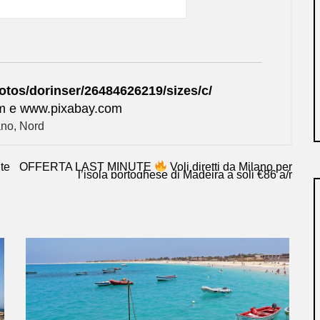
otos/dorinser/26484626219/sizes/c/
om e www.pixabay.com
ano
,
Nord
ute
OFFERTA LAST MINUTE
Voli diretti da Milano per
l’isola portoghese di Madeira a soli €86 a/r