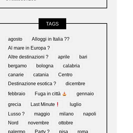
TAGS
agosto
Alloggi in Italia ??
Al mare in Europa ?️
Altre destinazioni ?
aprile
bari
bergamo
bologna
calabria
canarie
catania
Centro
Destinazione esotica ?
dicembre
febbraio
Fuga in città
gennaio
grecia
Last Minute
luglio
Lusso ?
maggio
milano
napoli
Nord
novembre
ottobre
palermo
Party ?
pisa
roma