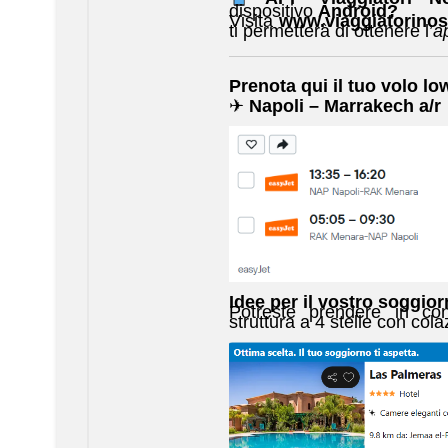
dispositivo
Android?
Visita
www.viaggiatorinost
ti permetterà di ottenere l’
a
Prenota qui il tuo volo lo
✈
Napoli – Marrakech a/r
Idee per il vostro soggior
Potreste prendere in con
struttura a 4 stelle con cola