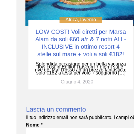
Africa
,
Inverno
LOW COST! Voli diretti per Marsa
Alam da soli €60 a/r & 7 notti ALL-
INCLUSIVE in ottimo resort 4
stelle sul mare + voli a soli €182!
Splendida occasione per un bella vacanza
low cost in Egitto! Trascorri 7 giorni sulle
rive del Mar Rosso ad un prezzo fantastico:
solo €182 a testa per volo + soggiorno […]
Giugno 4, 2020
Lascia un commento
Il tuo indirizzo email non sarà pubblicato.
I campi o
Nome
*