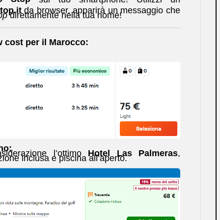
op.it
da browser, apparirà un messaggio che
pp
direttamente nella tua home!
w cost per il Marocco:
no:
siderazione l’ottimo
Hotel Las Palmeras
,
zione inclusa e piscina all’aperto.