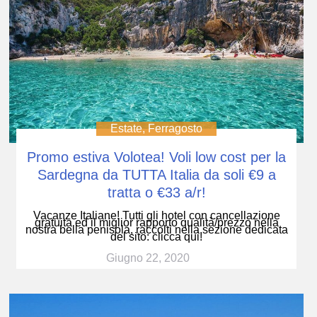
Estate
,
Ferragosto
Promo estiva Volotea! Voli low cost per la
Sardegna da TUTTA Italia da soli €9 a
tratta o €33 a/r!
Vacanze Italiane! Tutti gli hotel con cancellazione
gratuita ed il miglior rapporto qualità/prezzo nella
nostra bella penisola, raccolti nella sezione dedicata
del sito: clicca qui!
Giugno 22, 2020