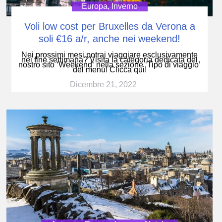
Europa
,
Inverno
Voli low cost per Bruxelles da Verona a
soli €16 a/r, anche nei weekend!
Nei prossimi mesi potrai viaggiare esclusivamente
nei fine settimana? Visita la categoria dedicata del
nostro sito ‘Weekend‘ nella sezione ‘Tipo di viaggio’
del menu! Clicca qui!
Dicembre 21, 2022