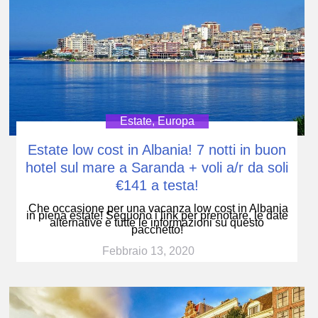
Estate
,
Europa
Estate low cost in Albania! 7 notti in buon
hotel sul mare a Saranda + voli a/r da soli
€141 a testa!
Che occasione per una vacanza low cost in Albania
in piena estate! Seguono i link per prenotare, le date
alternative e tutte le informazioni su questo
pacchetto!
Febbraio 13, 2020