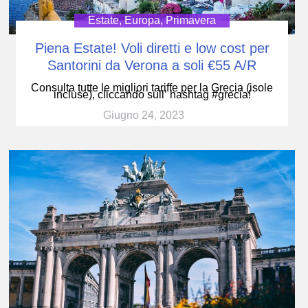
Estate
,
Europa
,
Primavera
Piena Estate! Voli diretti e low cost per
Santorini da Verona a soli €55 A/R
Consulta tutte le migliori tariffe per la Grecia (isole
incluse), cliccando sull’ hashtag #grecia!
Giugno 24, 2023