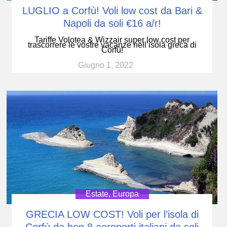
LUGLIO a Corfù! Voli low cost da Bari &
Napoli da soli €16 a/r!
Tariffe Volotea & Wizzair super low cost per
trascorrere le vostre vacanze nell’isola greca di
Corfù!
Giugno 1, 2022
Estate
,
Europa
GRECIA LOW COST! Voli per l’isola di