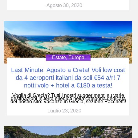
Agosto 30, 2020
Estate
,
Europa
Last Minute: Agosto a Creta! Voli low cost
da 4 aeroporti italiani da soli €54 a/r! 7
notti volo + hotel a €180 a testa!
Voglia di Grecia? Tutti i nostri suggerimenti su varie
destinazioni in terra ellenica nella categoria dedicata
del nostro sito: Vacanze in Grecia, sezione Pacchetti!
Luglio 23, 2020