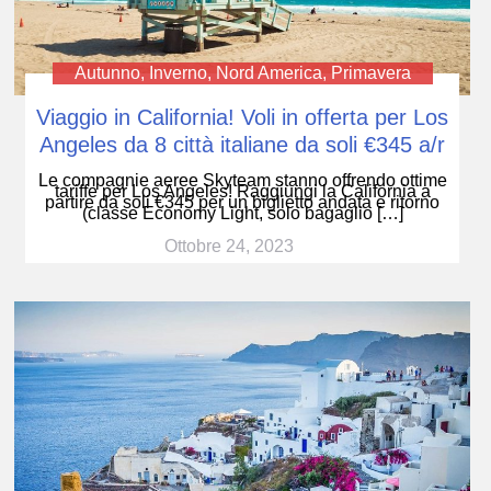
Autunno
,
Inverno
,
Nord America
,
Primavera
Viaggio in California! Voli in offerta per Los
Angeles da 8 città italiane da soli €345 a/r
Le compagnie aeree Skyteam stanno offrendo ottime
tariffe per Los Angeles! Raggiungi la California a
partire da soli €345 per un biglietto andata e ritorno
(classe Economy Light, solo bagaglio […]
Ottobre 24, 2023