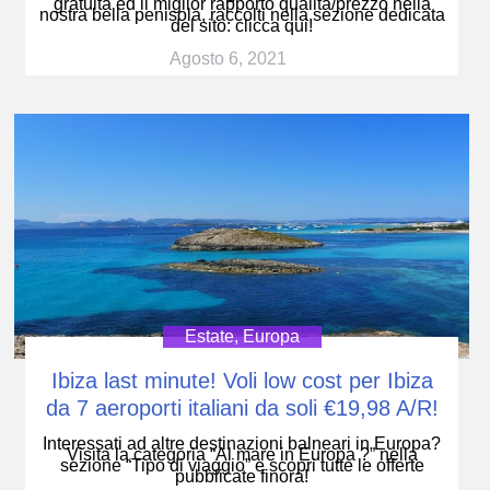
gratuita ed il miglior rapporto qualità/prezzo nella
nostra bella penisola, raccolti nella sezione dedicata
del sito: clicca qui!
Agosto 6, 2021
Estate
,
Europa
Ibiza last minute! Voli low cost per Ibiza
da 7 aeroporti italiani da soli €19,98 A/R!
Interessati ad altre destinazioni balneari in Europa?
Visita la categoria “Al mare in Europa ?” nella
sezione “Tipo di viaggio” e scopri tutte le offerte
pubblicate finora!