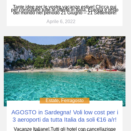
Tante idee per le vostre vacanze estive! Clicca qui
per consultare tutte le offerte in Italia, Europa e resto
del mondo nel periodo 21 Giugno – 21 Settembre!
Aprile 6, 2022
Estate
,
Ferragosto
AGOSTO in Sardegna! Voli low cost per i
3 aeroporti da tutta Italia da soli €16 a/r!
Vacanze Italiane! Tutti gli hotel con cancellazione