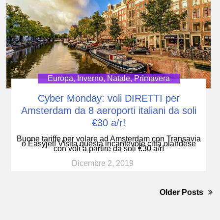
Europa
,
Inverno
,
Natale
,
Primavera
Cyber Monday: voli DIRETTI per
Amsterdam da 8 aeroporti italiani da soli
€30 a/r!
Buone tariffe per volare ad Amsterdam con Transavia
o Easyjet! Visita questa incantevole città olandese
con voli a partire da soli €30 a/r!
Dicembre 2, 2019
Older Posts