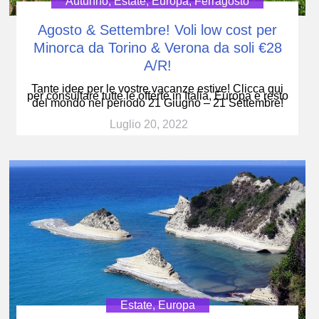
Autunno
,
Estate
,
Europa
,
Ferragosto
Agosto & Settembre! Voli low cost per
Minorca da Torino & Verona da soli €28
A/R!
Tante idee per le vostre vacanze estive! Clicca qui
per consultare tutte le offerte in Italia, Europa e resto
del mondo nel periodo 21 Giugno – 21 Settembre!
Luglio 20, 2022
Estate
,
Europa