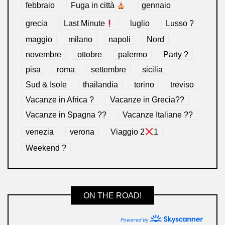
febbraio
Fuga in città
gennaio
grecia
Last Minute
luglio
Lusso ?
maggio
milano
napoli
Nord
novembre
ottobre
palermo
Party ?
pisa
roma
settembre
sicilia
Sud & Isole
thailandia
torino
treviso
Vacanze in Africa ?
Vacanze in Grecia??
Vacanze in Spagna ??
Vacanze Italiane ??
venezia
verona
Viaggio 2
1
Weekend ?
ON THE ROAD!