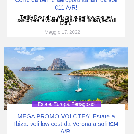
Corfù da ben 8 aeroporti italiani da soli
€11 A/R!
Tariffe Ryanair & Wizzair super low cost per
trascorrere le vostre vacanze nell’isola greca di
Corfù!
Maggio 17, 2022
Estate
,
Europa
,
Ferragosto
MEGA PROMO VOLOTEA! Estate a
Ibiza: voli low cost da Verona a soli €34
A/R!