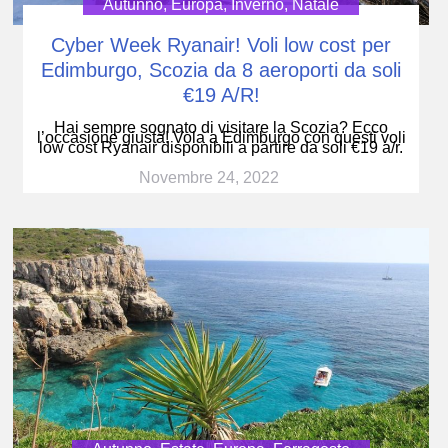
Autunno
,
Europa
,
Inverno
,
Natale
Cyber Week Ryanair! Voli low cost per
Edimburgo, Scozia da 8 aeroporti da soli
€19 A/R!
Hai sempre sognato di visitare la Scozia? Ecco
l’occasione giusta! Vola a Edimburgo con questi voli
low cost Ryanair disponibili a partire da soli €19 a/r.
Novembre 24, 2022