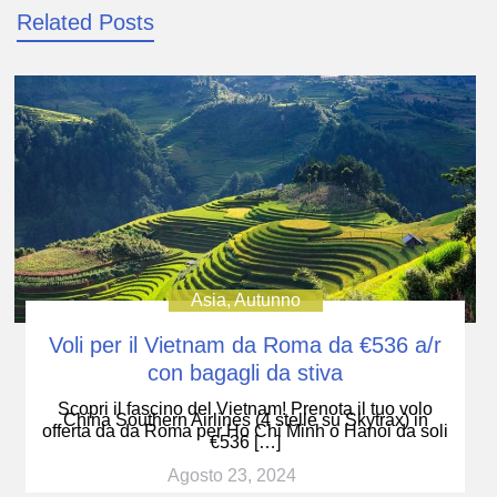
Related Posts
Asia
,
Autunno
Voli per il Vietnam da Roma da €536 a/r
con bagagli da stiva
Scopri il fascino del Vietnam! Prenota il tuo volo
China Southern Airlines (4 stelle su Skytrax) in
offerta da da Roma per Ho Chi Minh o Hanoi da soli
€536 […]
Agosto 23, 2024