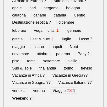
Al mare in Europa ?️
Altre destinazioni ?
aprile
bari
bergamo
bologna
calabria
canarie
catania
Centro
Destinazione esotica ?
dicembre
febbraio
Fuga in città
gennaio
grecia
Last Minute
luglio
Lusso ?
maggio
milano
napoli
Nord
novembre
ottobre
palermo
Party ?
pisa
roma
settembre
sicilia
Sud & Isole
thailandia
torino
treviso
Vacanze in Africa ?
Vacanze in Grecia??
Vacanze in Spagna ??
Vacanze Italiane ??
venezia
verona
Viaggio 2
1
Weekend ?