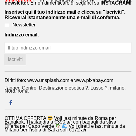
newsletter.
E non dimenticare di seguirci su
INSTAGRAM
!
Inserisci qui il tuo indirizzo mail e clicca su "Iscriviti".
Riceverai istantaneamente una e-mail di conferma.
Newsletter
Indirizzo email:
Diritti foto: www.unsplash.com e www.pixabay.com
Tagged
Centro
,
Destinazione esotica ?
,
Lusso ?
,
milano
,
Nord
,
roma
Navigazione
OTTIMA OFFERTA
Voli last minute da Roma per
Bangkok, Thailandia a €390 a/r con bagagli da stiva
articoli
Offerta per Capo Verde
Voli diretti e last minute da
Milano per l’isola di Sal a soli €172 a/r