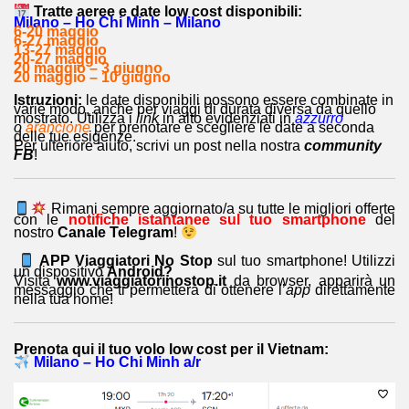
Tratte aeree e date low cost disponibili:
Milano – Ho Chi Minh – Milano
6-20 maggio
6-27 maggio
13-27 maggio
20-27 maggio
20 maggio – 3 giugno
20 maggio – 10 giugno
Istruzioni:
le date disponibili possono essere combinate in
varie modo, anche per viaggi di durata diversa da quello
mostrato. Utilizza i
link
in alto evidenziati in
azzurro
o
arancione
per prenotare e scegliere le date a seconda
delle tue esigenze.
Per ulteriore aiuto, scrivi un post nella nostra
community
FB
!
Rimani sempre aggiornato/a su tutte le migliori offerte
con le
notifiche istantanee sul tuo smartphone
del
nostro
Canale Telegram
!
APP Viaggiatori No Stop
sul tuo smartphone! Utilizzi
un dispositivo
Android?
Visita
www.viaggiatorinostop.it
da browser, apparirà un
messaggio che ti permetterà di ottenere l’
app
direttamente
nella tua home!
Prenota qui il tuo volo low cost per il Vietnam:
Milano – Ho Chi Minh a/r