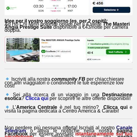
Idee per il vostro soggiorno (es. per 2 ospiti):
Ad Ho Chi Minh potreste optare per il 4 stelle
The Masteri
Angia Prestige Suite
disponibile a €43/notte per camera
doppia.
Iscriviti alla nostra
community FB
per chiacchierare
con altri viaggiatori o condividere le tue esperienze low
cost!
Sei alla ricerca di un viaggio in una
Destinazione
esotica
?
Clicca qui
per scoprire le altre offerte disponibili!
L’
America Centrale
è nel tuo mirino?
Clicca qui
e
visita la pagina dedicata a Centro America & Caraibi!
Non perdere più nessuna offerta! Iscriviti al nostro
Canale
Telegram
o attiva le notifiche nella nostra
pagina
Facebook
per essere avvisato
istantaneamente sul tuo
smartphone
! In alternativa, iscriviti alla
nostra