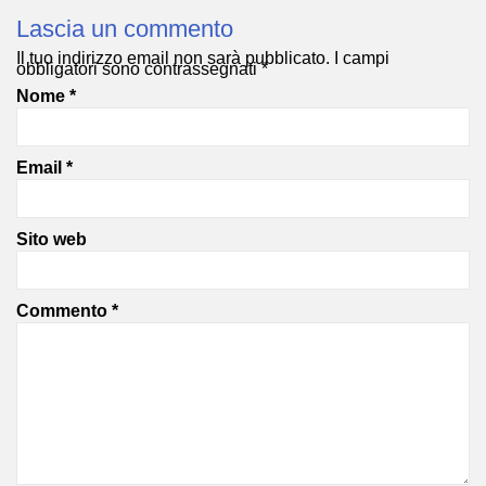
Lascia un commento
Il tuo indirizzo email non sarà pubblicato.
I campi
obbligatori sono contrassegnati
*
Nome
*
Email
*
Sito web
Commento
*