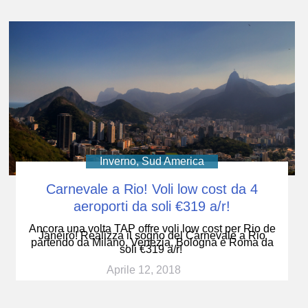
Inverno
,
Sud America
Carnevale a Rio! Voli low cost da 4
aeroporti da soli €319 a/r!
Ancora una volta TAP offre voli low cost per Rio de
Janeiro! Realizza il sogno del Carnevale a Rio
partendo da Milano, Venezia, Bologna e Roma da
soli €319 a/r!
Aprile 12, 2018