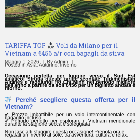
TARIFFA TOP
Voli da Milano per il
Vietnam a €456 a/r con bagagli da stiva
Maggio 1, 2026
By
Admin
Posted in
Asia
,
Autunno
,
Inverno
Occasione perfetta per fuggire verso il Sud Est
asiatico! Sfrutta queste tariffe scontate Turkmenistan
Airlines e raggiungi Ho Chi Minh nel periodo migliore
dell’anno a partire da soli €456 per un biglietto andata e
ritorno.
Perché scegliere questa offerta per il
Vietnam?
✔ Prezzo imbattibile per un volo intercontinentale con
bagaglio incluso
✔ Periodo perfetto per esplorare il Vietnam meridionale
durante la stagione secca e soleggiata
Non lasciarti sfuggire questa occasione! Prenota ora e
regalati un inverno al sole, tra avventura, cultura e relax.