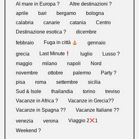
Al mare in Europa ?️
Altre destinazioni ?
aprile
bari
bergamo
bologna
calabria
canarie
catania
Centro
Destinazione esotica ?
dicembre
febbraio
Fuga in città
gennaio
grecia
Last Minute
luglio
Lusso ?
maggio
milano
napoli
Nord
novembre
ottobre
palermo
Party ?
pisa
roma
settembre
sicilia
Sud & Isole
thailandia
torino
treviso
Vacanze in Africa ?
Vacanze in Grecia??
Vacanze in Spagna ??
Vacanze Italiane ??
venezia
verona
Viaggio 2
1
Weekend ?