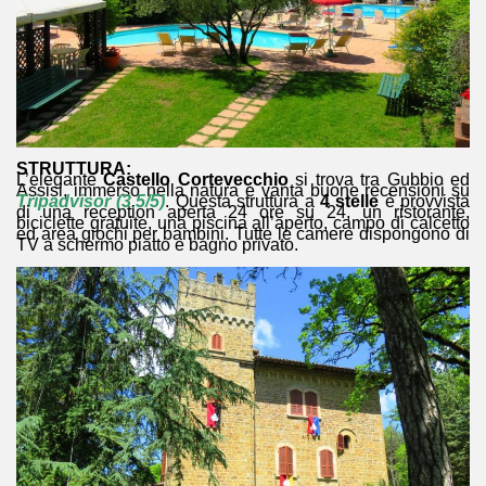
STRUTTURA:
L’elegante
Castello Cortevecchio
si trova tra Gubbio ed
Assisi, immerso nella natura e vanta buone recensioni su
Tripadvisor (3,5/5)
. Questa struttura a
4 stelle
è provvista
di una reception aperta 24 ore su 24, un ristorante,
biciclette gratuite, una piscina all’aperto, campo di calcetto
ed area giochi per bambini. Tutte le camere dispongono di
TV a schermo piatto e bagno privato.