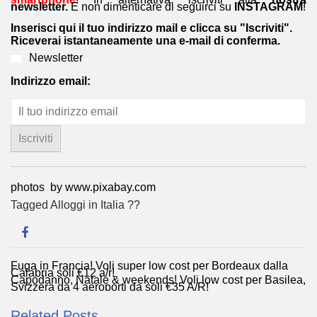
newsletter.
E non dimenticare di seguirci su
INSTAGRAM
!
Inserisci qui il tuo indirizzo mail e clicca su "Iscriviti".
Riceverai istantaneamente una e-mail di conferma.
Newsletter
Indirizzo email:
photos by www.pixabay.com
Tagged
Alloggi in Italia ??
Fuga in Francia! Voli super low cost per Bordeaux dalla
Navigazione
Calabria soli €12 a/r!
Capodanno, Natale & weekends! Voli low cost per Basilea,
articoli
Svizzera da 4 aeroporti da soli €35 A/R!
Related Posts