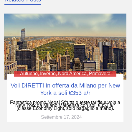
Autunno
,
Inverno
,
Nord America
,
Primavera
Voli DIRETTI in offerta da Milano per New
York a soli €353 a/r
Fantastica promo Neos! Sfrutta queste tariffe e vola a
New York da Milano Malpensa con soli €353 a/r
(classe Economy Light, solo bagaglio a mano).
Settembre 17, 2024