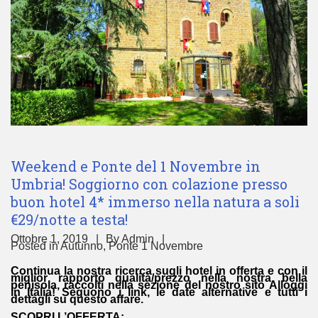
Weekend e Ponte del 1 Novembre in
Umbria! Soggiorno con colazione presso
buon hotel 4* immerso nella natura a soli
€29/notte a testa!
Ottobre 1, 2019
By
Admin
Posted in
Autunno
,
Ponte 1 Novembre
Continua la nostra ricerca sugli hotel in offerta e con il
miglior rapporto qualità/prezzo nella nostra bella
penisola, raccolti nella sezione del nostro sito
Alloggi
in Italia
! Seguono i link, le date alternative e tutti i
dettagli su questo affare.
SCOPRI L’OFFERTA: