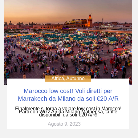
Africa
,
Autunno
Marocco low cost! Voli diretti per
Marrakech da Milano da soli €20 A/R
Finalmente si torna a volare low cost in Marocco!
Parti con Wizz Air da Milano Malpensa, tariffe
disponibili da soli €20 A/R!
Agosto 9, 2023