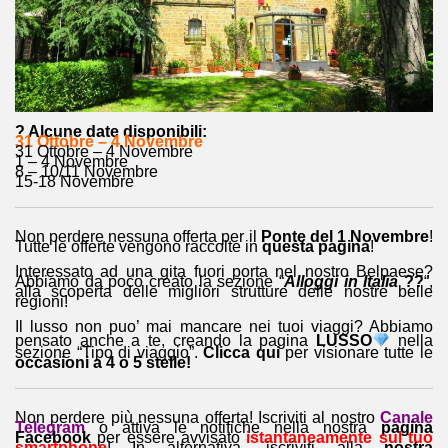
? Alcune date disponibili:
31 Ottobre – 4 Novembre
31 Ottobre – 4 Novembre
1 – 4 Novembre
8 – 10/11 Novembre
15-18 Novembre
Non perdere nessuna offerta per il
Ponte del 1 Novembre
!
Tutte le offerte vengono raccolte in
questa pagina
!
Interessato ad una gita fuori porta nel nostro Belpaese?
Abbiamo da poco creato la sezione “
Alloggi in Italia
??
“,
alla scoperta delle migliori strutture delle nostre belle
regioni!
Il lusso non puo’ mai mancare nei tuoi viaggi? Abbiamo
pensato anche a te, creando la pagina
LUSSO
nella
sezione “Tipo di viaggio”.
Clicca qui
per visionare tutte le
occasioni a 4 o 5 stelle!
Non perdere più nessuna offerta! Iscriviti al nostro
Canale
Telegram
o attiva le notifiche nella nostra
pagina
Facebook
per essere avvisato
istantaneamente sul tuo
smartphone
! In alternativa, iscriviti alla
nostra