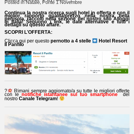
Posted in
Natale
,
Ponte 1 Novembre
Continua la nostra ricerca sugli hotel in offerta e con il
miglior rapporto qualità/prezzo nella nostra bella
penisola, raccolti nella sezione del nostro sito
Alloggi
in Italia
! Seguono i link, le date alternative e tutti i
dettagli su questo affare.
SCOPRI L’OFFERTA:
Clicca qui per questo
pernotto a
4 stelle
Hotel Resort
Il Panfilo
?
Rimani sempre aggiornato/a su tutte le migliori offerte
con le
notifiche istantanee sul tuo smartphone
del
nostro
Canale Telegram
!