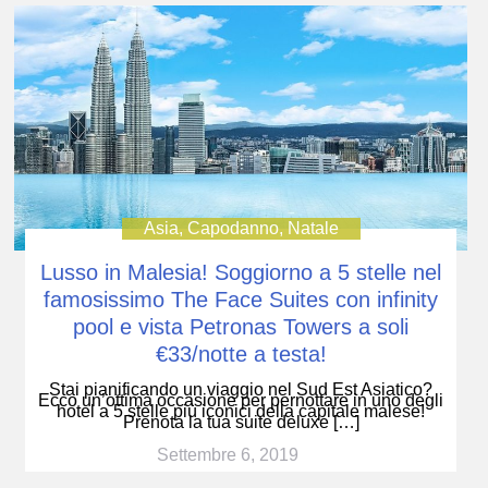
Asia
,
Capodanno
,
Natale
Lusso in Malesia! Soggiorno a 5 stelle nel
famosissimo The Face Suites con infinity
pool e vista Petronas Towers a soli
€33/notte a testa!
Stai pianificando un viaggio nel Sud Est Asiatico?
Ecco un’ottima occasione per pernottare in uno degli
hotel a 5 stelle più iconici della capitale malese!
Prenota la tua suite deluxe […]
Settembre 6, 2019