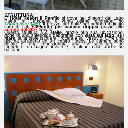
STRUTTURA:
L’ Hotel Resort Il Panfilo
si trova nei dintorni del Lago
Patria, in Campania e vanta ottime recensioni su
Tripadvisor (4/5)
. Il prezzo per notte nel periodo indicato
sarà di soli
€39/notte per camera doppia
grazie allo
sconto del 30%
trovato!
Questa struttura a
4 stelle
, grazie alla sua ubicazione,
gode di uno splendido panorama con
vista sul lago, sul
mare
, sulle isole Ischia e Procida e sul Vesuvio. Offre una
piscina all’aperto ed un centro fitness. Le camere sono
dotate di aria condizionata, una TV satellitare, un
frigorifero, un bagno privato e, in alcuni casi, anche un
balcone.