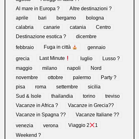
Al mare in Europa ?️
Altre destinazioni ?
aprile
bari
bergamo
bologna
calabria
canarie
catania
Centro
Destinazione esotica ?
dicembre
febbraio
Fuga in città
gennaio
grecia
Last Minute
luglio
Lusso ?
maggio
milano
napoli
Nord
novembre
ottobre
palermo
Party ?
pisa
roma
settembre
sicilia
Sud & Isole
thailandia
torino
treviso
Vacanze in Africa ?
Vacanze in Grecia??
Vacanze in Spagna ??
Vacanze Italiane ??
venezia
verona
Viaggio 2
1
Weekend ?