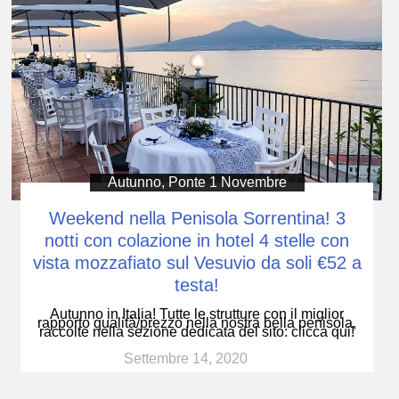
Autunno
,
Ponte 1 Novembre
Weekend nella Penisola Sorrentina! 3
notti con colazione in hotel 4 stelle con
vista mozzafiato sul Vesuvio da soli €52 a
testa!
Autunno in Italia! Tutte le strutture con il miglior
rapporto qualità/prezzo nella nostra bella penisola,
raccolte nella sezione dedicata del sito: clicca qui!
Settembre 14, 2020