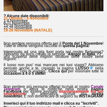
? Alcune date disponibili:
31 Ottobre – 4 Novembre
1-4 Novembre
8-11 Novembre
15-18 Novembre
22-25 Novembre
19-26 Novembre (NATALE)
Non perdere nessuna offerta per il
Ponte del 1 Novembre
!
Tutte le offerte vengono raccolte in
questa pagina
!
Interessato ad una gita fuori porta nel nostro Belpaese?
Abbiamo da poco creato la sezione “
Alloggi in Italia
??
“,
alla scoperta delle migliori strutture delle nostre belle
regioni!
Il lusso non puo’ mai mancare nei tuoi viaggi? Abbiamo
pensato anche a te, creando la pagina
LUSSO
nella
sezione “Tipo di viaggio”.
Clicca qui
per visionare tutte le
occasioni a 4 o 5 stelle!
Non perdere più nessuna offerta! Iscriviti al nostro
Canale
Telegram
o attiva le notifiche nella nostra
pagina
Facebook
per essere avvisato
istantaneamente sul tuo
smartphone
! In alternativa, iscriviti alla
nostra
newsletter.
E non dimenticare di seguirci su
INSTAGRAM
!
Inserisci qui il tuo indirizzo mail e clicca su "Iscriviti".