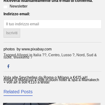
Riceverai istantaneamente una e-mail di conferma.
Newsletter
Indirizzo email:
photos by www.pixabay.com
Tagged
Alloggi in Italia ??
,
Centro
,
Lusso ?
,
Nord
,
Sud &
Isole
,
Weekend ?
Vola alle Seychelles da Roma o Milano a €425 a/r!
Navigazione
Relax in Marocco! 4 notti in buon hotel & spa a Marrakech
+ voli a/r a soli €110 a testa!
articoli
Related Posts