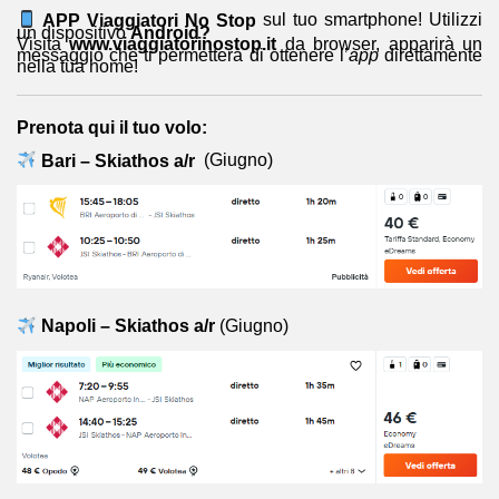
APP Viaggiatori No Stop
sul tuo smartphone! Utilizzi
un dispositivo
Android?
Visita
www.viaggiatorinostop.it
da browser, apparirà un
messaggio che ti permetterà di ottenere l’
app
direttamente
nella tua home!
Prenota qui il tuo volo:
Bari – Skiathos a/r
(Giugno)
Napoli – Skiathos a/r
(Giugno)