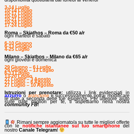
3-14 Luglio
10-14 Luglio
10-17 Luglio
10-19 Luglio
10-21 Luglio
10-24 Luglio
17-24 Luglio
Roma – Skiathos – Roma da €50 a/r
ogni martedì e sabato
6-10 Giugno
6-13 Giugno
4-25 Luglio
Milano – Skiathos – Milano da €65 a/r
ogni giovedì e domenica
29 Giugno – 6 Luglio
29 Giugno – 13 Luglio
6-13 Luglio
13-20 Luglio
27 Luglio – 3 Agosto
27 Luglio – 6 Agosto
27 Luglio – 10 Agosto
Istruzioni per prenotare:
utilizza i link evidenziati in
azzurro
o
arancione
e successivamente potrai modificare
le date a seconda delle tue esigenze. Per ulteriore aiuto
sulle date migliori per te, ti aspettiamo nella nostra
community FB
!
Rimani sempre aggiornato/a su tutte le migliori offerte
con le
notifiche istantanee sul tuo smartphone
del
nostro
Canale Telegram
!