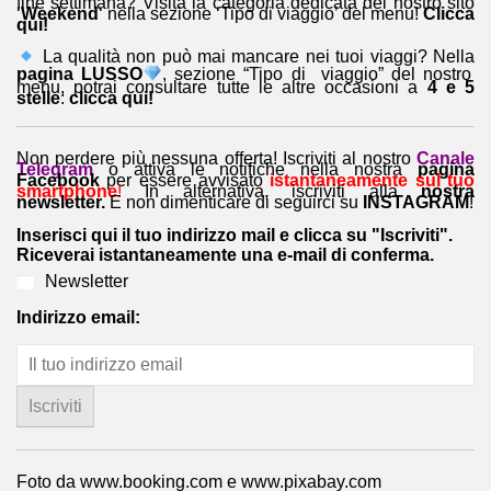
fine settimana? Visita la categoria dedicata del nostro sito
‘
Weekend
‘ nella sezione ‘Tipo di viaggio’ del menu!
Clicca
qui!
La qualità non può mai mancare nei tuoi viaggi? Nella
pagina LUSSO
, sezione “Tipo di viaggio” del nostro
menu, potrai consultare tutte le altre occasioni a
4 e 5
stelle
:
clicca qui!
Non perdere più nessuna offerta! Iscriviti al nostro
Canale
Telegram
o attiva le notifiche nella nostra
pagina
Facebook
per essere avvisato
istantaneamente sul tuo
smartphone
!
In alternativa, iscriviti alla
nostra
newsletter.
E non dimenticare di seguirci su
INSTAGRAM
!
Inserisci qui il tuo indirizzo mail e clicca su "Iscriviti".
Riceverai istantaneamente una e-mail di conferma.
Newsletter
Indirizzo email:
Foto da www.booking.com e www.pixabay.com