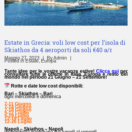
Estate in Grecia: voli low cost per l’isola di
Skiathos da 4 aeroporti da soli €40 a/r
Maggio 27, 2023
By
Admin
Posted in
Estate
,
Europa
Tante idee per le vostre
vacanze estive
!
Clicca qui
per
consultare tutte le offerte in Italia, Europa e resto del
mondo nel periodo 21 Giugno – 21 Settembre!
Rotte e date low cost disponibili:
Bari – Skiathos – Bari
ogni mercoledì e domenica
7-11 Giugno
7-14 Giugno
7-18 Giugno
5-12 Luglio
5-19 Luglio
12-19 Luglio
12-26 Luglio
Napoli – Skiathos – Napoli
disponibilità quotidiana dal lunedì al venerdì