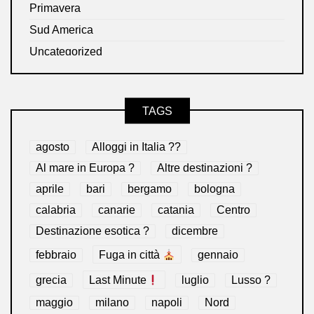
Primavera
Sud America
Uncategorized
TAGS
agosto
Alloggi in Italia ??
Al mare in Europa ?️
Altre destinazioni ?
aprile
bari
bergamo
bologna
calabria
canarie
catania
Centro
Destinazione esotica ?
dicembre
febbraio
Fuga in città
gennaio
grecia
Last Minute
luglio
Lusso ?
maggio
milano
napoli
Nord