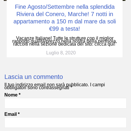
Fine Agosto/Settembre nella splendida
Riviera del Conero, Marche! 7 notti in
appartamento a 150 m dal mare da soli
€99 a testa!
Vacanze Italiane! Tutte le strutture con il miglior
rapporto qualità/prezzo nella nostra bella penisola,
raccolti nella sezione dedicata del sito: clicca qui!
Luglio 8, 2020
Lascia un commento
Il tuo indirizzo email non sarà pubblicato.
I campi
obbligatori sono contrassegnati
*
Nome
*
Email
*