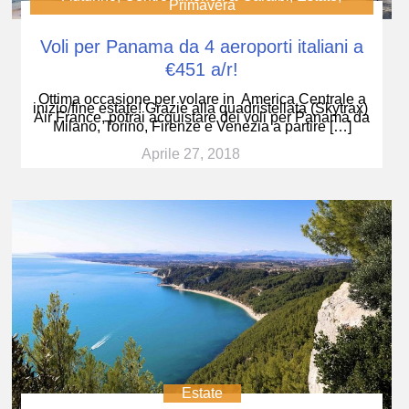
Primavera
Voli per Panama da 4 aeroporti italiani a
€451 a/r!
Ottima occasione per volare in America Centrale a
inizio/fine estate! Grazie alla quadristellata (Skytrax)
Air France, potrai acquistare dei voli per Panama da
Milano, Torino, Firenze e Venezia a partire […]
Aprile 27, 2018
Estate