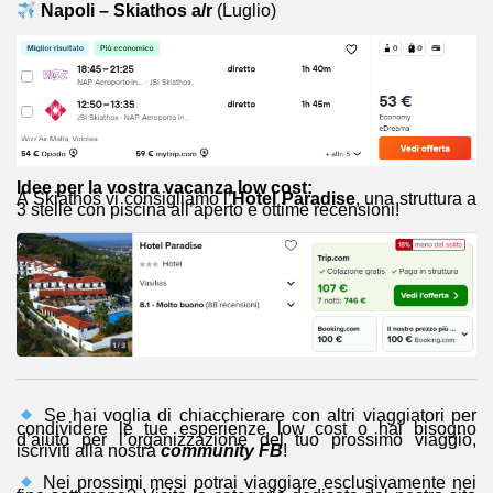
Napoli – Skiathos a/r
(Luglio)
Idee per la vostra vacanza low cost:
A Skiathos vi consigliamo l’
Hotel Paradise
, una struttura a
3 stelle con piscina all’aperto e ottime recensioni!
Se hai voglia di chiacchierare con altri viaggiatori per
condividere le tue esperienze low cost o hai bisogno
d’aiuto per l’organizzazione del tuo prossimo viaggio,
iscriviti alla nostra
community FB
!
Nei prossimi mesi potrai viaggiare esclusivamente nei