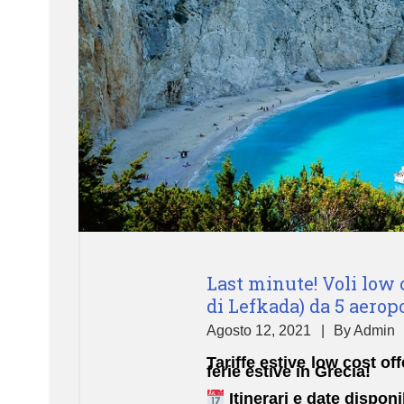
Last minute! Voli low c
di Lefkada) da 5 aeropo
Agosto 12, 2021
By
Admin
Tariffe estive low cost of
ferie estive in Grecia!
Itinerari e date dispon