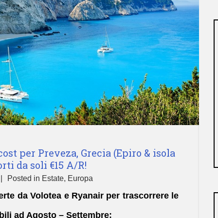
ost per Preveza, Grecia (Epiro & isola
rti da soli €15 A/R!
Posted in
Estate
,
Europa
ferte da Volotea e Ryanair per trascorrere le
ibili ad Agosto – Settembre: