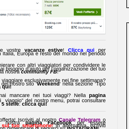
le vostre
vacanze estive
!
Clicca qui
per
in Italia, Europa e resto del mondo nel periodo
ierare con altri viaggiatori per condividere le
ai bisogno d’aiuto per l’organizzazione del tuo
lla nostra
community FB
!
 viaggiare esclusivamente nei fine settimana?
del nostro sito ‘
Weekend
‘ nella sezione ‘Tipo
 qui!
ai mancare nei tuoi viaggi? Nella
pagina
di viaggio” del nostro menu, potrai consultare
 5 stelle
:
clicca qui!
ferta! Iscriviti al nostro
Canale Telegram
o
a nostra
pagina Facebook
per essere
 sul tuo smartphone
!
In alternativa, iscriviti
on dimenticare di seguirci su
INSTAGRAM
!