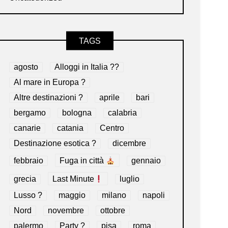
TAGS
agosto
Alloggi in Italia ??
Al mare in Europa ?️
Altre destinazioni ?
aprile
bari
bergamo
bologna
calabria
canarie
catania
Centro
Destinazione esotica ?
dicembre
febbraio
Fuga in città
gennaio
grecia
Last Minute
luglio
Lusso ?
maggio
milano
napoli
Nord
novembre
ottobre
palermo
Party ?
pisa
roma