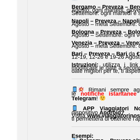
Bergamo – Preveza – Be
Agosto: ogni martedì, giove
Settembre: ogni martedì e 
Napoli – Preveza – Napoli
Agosto – metà Settembre: o
Bologna – Preveza – Bol
Agosto – Settembre: ogni v
Venezia – Preveza – Vene
Agosto – metà Settembre: o
Bari – Preveza – Bari
da
€
12-19, 12-26 e 19-26 Agos
Istruzioni:
utilizza i lin
modificare le date a second
date migliori per te, ti asp
Rimani sempre aggio
le
notifiche istantane
Telegram
!
APP Viaggiatori 
dispositivo
Android?
Visita
www.viaggiatorinost
ti permetterà di ottenere l’
a
Esempi: