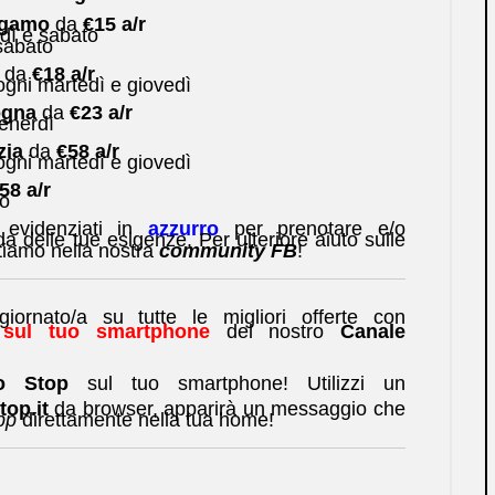
rgamo
da
€15 a/r
dì e sabato
sabato
da
€18 a/r
gni martedì e giovedì
ogna
da
€23 a/r
enerdì
zia
da
€58 a/r
gni martedì e giovedì
58 a/r
to
k evidenziati in
azzurro
per prenotare e/o
a delle tue esigenze. Per ulteriore aiuto sulle
ettiamo nella nostra
community FB
!
rnato/a su tutte le migliori offerte con
e sul tuo smartphone
del nostro
Canale
No Stop
sul tuo smartphone! Utilizzi un
op.it
da browser, apparirà un messaggio che
pp
direttamente nella tua home!