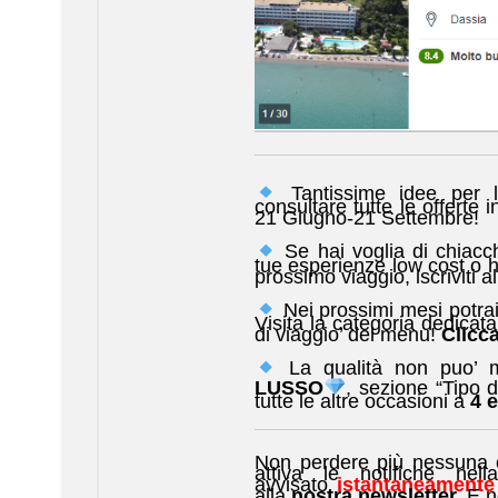
Tantissime idee per 
consultare tutte le offerte 
21 Giugno-21 Settembre!
Se hai voglia di chiacch
tue esperienze low cost o h
prossimo viaggio, iscriviti a
Nei prossimi mesi potrai
Visita la categoria dedicata 
di viaggio’ del menu!
Clicca
La qualità non puo’ m
LUSSO
, sezione “Tipo 
tutte le altre occasioni a
4 e
Non perdere più nessuna of
attiva le notifiche nell
avvisato
istantaneamente
alla
nostra newsletter.
E n