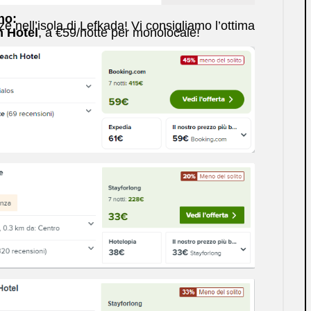
no:
e nell’isola di Lefkada! Vi consigliamo l’ottima
 Hotel
, a €59/notte per monolocale!