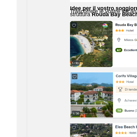
Idee per il vostro soggior
Trascorrete le vostre vacanz
struttura
Rouda Bay Beach