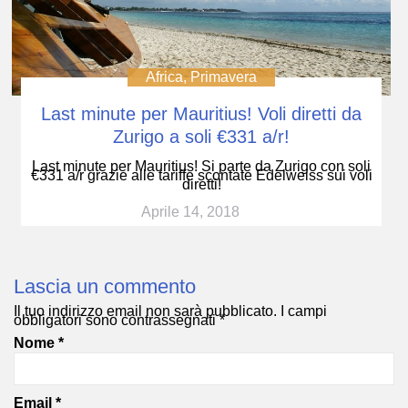
Africa
,
Primavera
Last minute per Mauritius! Voli diretti da
Zurigo a soli €331 a/r!
Last minute per Mauritius! Si parte da Zurigo con soli
€331 a/r grazie alle tariffe scontate Edelweiss sui voli
diretti!
Aprile 14, 2018
Lascia un commento
Il tuo indirizzo email non sarà pubblicato.
I campi
obbligatori sono contrassegnati
*
Nome
*
Email
*