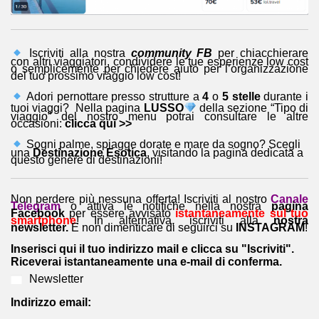
Iscriviti alla nostra
community FB
per chiacchierare
con altri viaggiatori, condividere le tue esperienze low cost
o semplicemente per chiedere aiuto per l’organizzazione
del tuo prossimo viaggio low cost!
Adori pernottare presso strutture a
4
o
5 stelle
durante i
tuoi viaggi? Nella pagina
LUSSO
della sezione “Tipo di
viaggio” del nostro menu potrai consultare le altre
occasioni:
clicca qui >>
Sogni palme, spiagge dorate e mare da sogno? Scegli
una
Destinazione Esotica
, visitando la pagina dedicata a
questo genere di destinazioni!
Non perdere più nessuna offerta! Iscriviti al nostro
Canale
Telegram
o attiva le notifiche nella nostra
pagina
Facebook
per essere avvisato
istantaneamente sul tuo
smartphone
! In alternativa, iscriviti alla
nostra
newsletter.
E non dimenticare di seguirci su
INSTAGRAM
!
Inserisci qui il tuo indirizzo mail e clicca su "Iscriviti".
Riceverai istantaneamente una e-mail di conferma.
Newsletter
Indirizzo email: