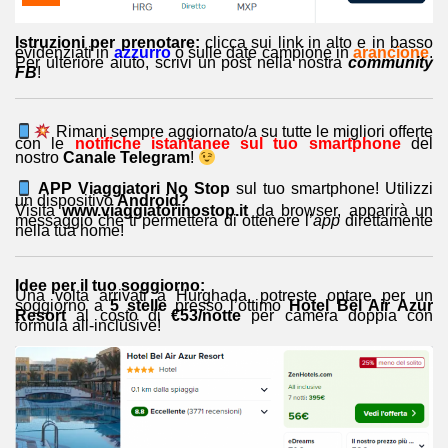
Istruzioni per prenotare:
clicca sui link in alto e in basso
evidenziati in
azzurro
o sulle date campione in
arancione
.
Per ulteriore aiuto, scrivi un post nella nostra
community
FB
!
Rimani sempre aggiornato/a su tutte le migliori offerte
con le
notifiche istantanee sul tuo smartphone
del
nostro
Canale Telegram
!
APP Viaggiatori No Stop
sul tuo smartphone! Utilizzi
un dispositivo
Android?
Visita
www.viaggiatorinostop.it
da browser, apparirà un
messaggio che ti permetterà di ottenere l’
app
direttamente
nella tua home!
Idee per il tuo soggiorno:
Una volta arrivati a Hurghada, potreste optare per un
soggiorno a
5 stelle
presso l’ottimo
Hotel Bel Air Azur
Resort
al costo di
€53/notte
per camera doppia con
formula all-inclusive!