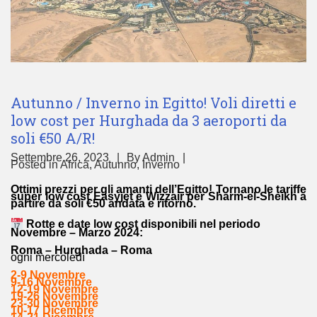
Autunno / Inverno in Egitto! Voli diretti e
low cost per Hurghada da 3 aeroporti da
soli €50 A/R!
Settembre 26, 2023
By
Admin
Posted in
Africa
,
Autunno
,
Inverno
Ottimi prezzi per gli amanti dell’Egitto! Tornano le tariffe
super low cost Easyjet e Wizzair per Sharm-el-Sheikh a
partire da soli €50 andata e ritorno.
Rotte e date low cost disponibili nel periodo
Novembre – Marzo 2024:
Roma – Hurghada – Roma
ogni mercoledì
2-9 Novembre
9-16 Novembre
12-19 Novembre
19-26 Novembre
23-30 Novembre
10-17 Dicembre