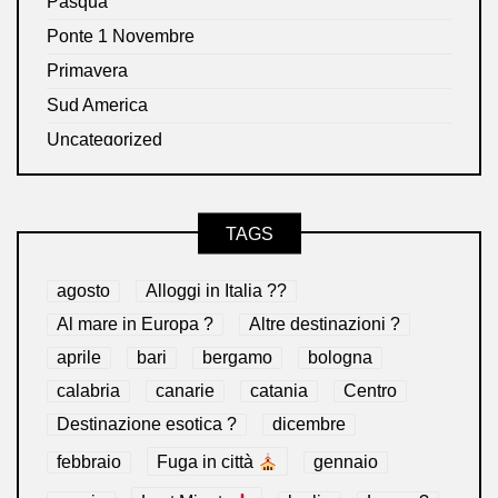
Pasqua
Ponte 1 Novembre
Primavera
Sud America
Uncategorized
TAGS
agosto
Alloggi in Italia ??
Al mare in Europa ?️
Altre destinazioni ?
aprile
bari
bergamo
bologna
calabria
canarie
catania
Centro
Destinazione esotica ?
dicembre
febbraio
Fuga in città
gennaio