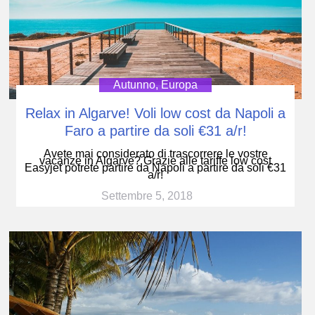
Autunno
,
Europa
Relax in Algarve! Voli low cost da Napoli a
Faro a partire da soli €31 a/r!
Avete mai considerato di trascorrere le vostre
vacanze in Algarve? Grazie alle tariffe low cost
Easyjet potrete partire da Napoli a partire da soli €31
a/r!
Settembre 5, 2018