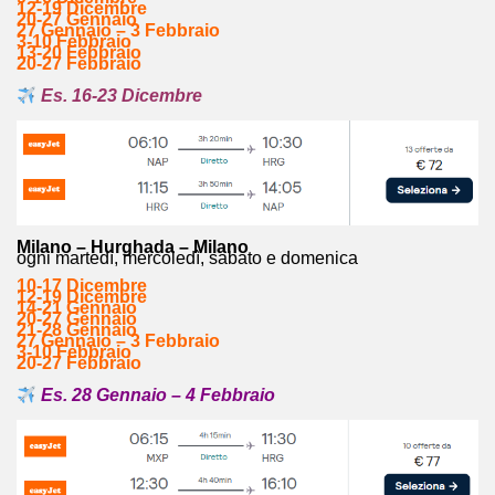
12-19 Dicembre
20-27 Gennaio
27 Gennaio – 3 Febbraio
3-10 Febbraio
13-20 Febbraio
20-27 Febbraio
Es. 16-23 Dicembre
Milano – Hurghada – Milano
ogni martedì, mercoledì, sabato e domenica
10-17 Dicembre
12-19 Dicembre
14-21 Gennaio
20-27 Gennaio
21-28 Gennaio
27 Gennaio – 3 Febbraio
3-10 Febbraio
20-27 Febbraio
Es. 28 Gennaio – 4 Febbraio