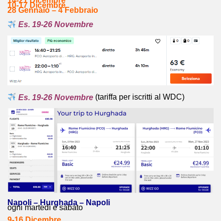
14-21 Dicembre
10-17 Dicembre
28 Gennaio – 4 Febbraio
Es. 19-26 Novembre
Es. 19-26 Novembre
(tariffa per iscritti al WDC)
Napoli – Hurghada – Napoli
ogni martedì e sabato
9-16 Dicembre