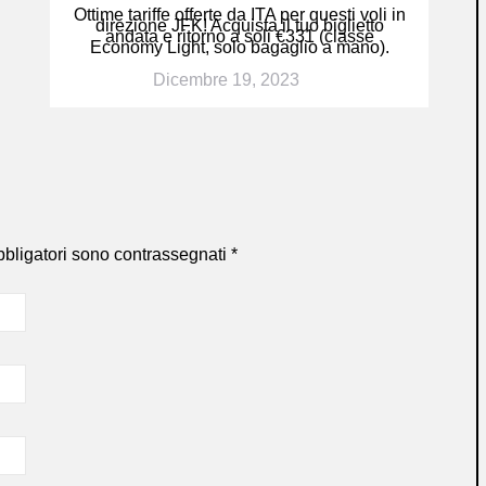
Ottime tariffe offerte da ITA per questi voli in
direzione JFK! Acquista il tuo biglietto
andata e ritorno a soli €331 (classe
Economy Light, solo bagaglio a mano).
Dicembre 19, 2023
bbligatori sono contrassegnati
*