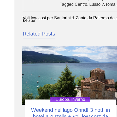
Tagged
Centro
,
Lusso ?
,
roma
Voli low cost per Santorini & Zante da Palermo da s
Navigazione
€46 a/r
articoli
Related Posts
Europa
,
Inverno
Weekend nel lago Ohrid! 3 notti in
hotel a 4 stelle + voli low cost da