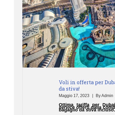
Voli in offerta per Dub
da stiva!
Maggio 17, 2023
By
Admin
Ottima tariffa per Dub
service
offerti dalla com
bagaglio da stiva incluso.