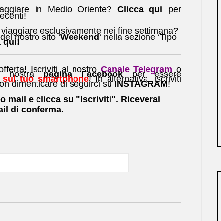
iaggiare in Medio Oriente?
Clicca qui
per
recenti!
 viaggiare esclusivamente nei fine settimana?
del nostro sito ‘
Weekend
‘ nella sezione ‘Tipo
 qui!
ferta! Iscriviti al nostro
Canale Telegram
o
a nostra
pagina Facebook
per essere
 sul tuo smartphone
! In alternativa, iscriviti
on dimenticare di seguirci su
INSTAGRAM
!
zo mail e clicca su "Iscriviti". Riceverai
il di conferma.