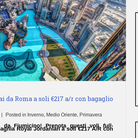
ai da Roma a soli €217 a/r con bagaglio
Posted in
Inverno
,
Medio Oriente
,
Primavera
ai da Fiumicino! Prenota questi voli
full-
pagnia Royal Jordanian a soli €217 A/R con