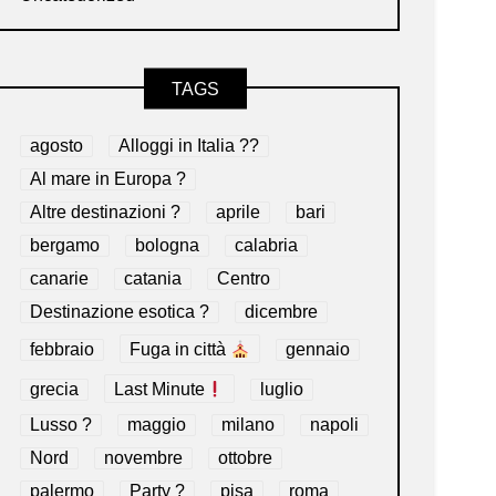
TAGS
agosto
Alloggi in Italia ??
Al mare in Europa ?️
Altre destinazioni ?
aprile
bari
bergamo
bologna
calabria
canarie
catania
Centro
Destinazione esotica ?
dicembre
febbraio
Fuga in città
gennaio
grecia
Last Minute
luglio
Lusso ?
maggio
milano
napoli
Nord
novembre
ottobre
palermo
Party ?
pisa
roma