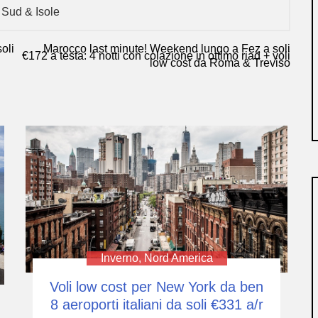
,
Sud & Isole
oli
Marocco last minute! Weekend lungo a Fez a soli
€172 a testa: 4 notti con colazione in ottimo riad + voli
low cost da Roma & Treviso
Inverno
,
Nord America
Voli low cost per New York da ben
8 aeroporti italiani da soli €331 a/r