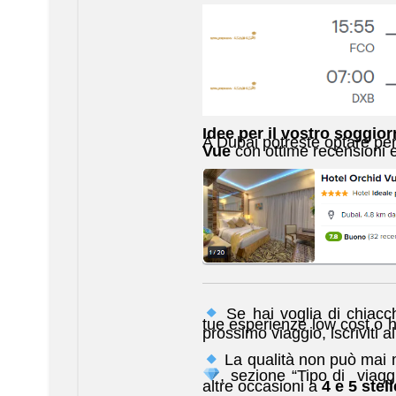
Idee per il vostro soggior
A Dubai potreste optare per
Vue
con ottime recensioni e
Se hai voglia di chiacch
tue esperienze low cost o h
prossimo viaggio, iscriviti a
La qualità non può mai m
, sezione “Tipo di viagg
altre occasioni a
4 e 5 stell