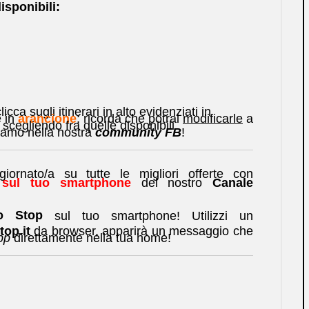
isponibili:
licca sugli itinerari in alto evidenziati in
e in
arancione
; ricorda che potrai
modificarle
a
cegliendo fra quelle disponibili.
ttiamo nella nostra
community FB
!
rnato/a su tutte le migliori offerte con
e sul tuo smartphone
del nostro
Canale
No Stop
sul tuo smartphone! Utilizzi un
op.it
da browser, apparirà un messaggio che
pp
direttamente nella tua home!