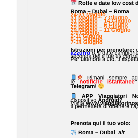
Rotte e date low cost d
Roma – Dubai – Roma
24-31 Maggio
31 Maggio – 7 Giugno
31 Maggio – 14 Giugno
29 Maggio – 4 Giugno
29 Maggio – 9 Giugno
29 Maggio – 11 Giugno
2-9 Giugno
2-11 Giugno
6-13 Giugno
7-14 Giugno
Istruzioni per prenotare:
c
azzurro
o le date campion
seconda delle tue esigenze s
Per ulteriore aiuto, ti aspe
Rimani sempre aggio
le
notifiche istantane
Telegram
!
APP Viaggiatori 
dispositivo
Android?
Visita
www.viaggiatorinost
ti permetterà di ottenere l’
a
Prenota qui il tuo volo:
Roma – Dubai a/r