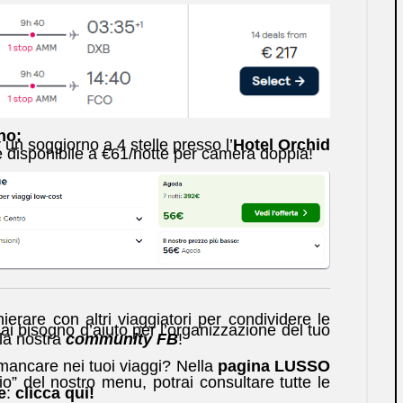
no:
 un soggiorno a 4 stelle presso l’
Hotel Orchid
 disponibile a €61/notte per camera doppia!
ierare con altri viaggiatori per condividere le
ai bisogno d’aiuto per l’organizzazione del tuo
lla nostra
community FB
!
ancare nei tuoi viaggi? Nella
pagina LUSSO
io” del nostro menu, potrai consultare tutte le
e
:
clicca qui!