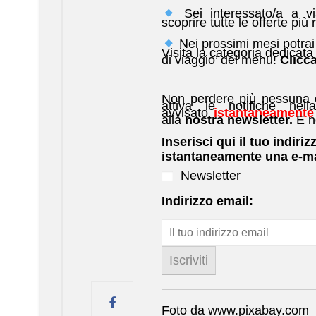
Sei interessato/a a v
scoprire tutte le offerte più 
Nei prossimi mesi potrai
Visita la categoria dedicata 
di viaggio’ del menu!
Clicca
Non perdere più nessuna of
attiva le notifiche nell
avvisato
istantaneamente
alla
nostra newsletter.
E n
Inserisci qui il tuo indiriz
istantaneamente una e-ma
Newsletter
Indirizzo email:
Foto da www.pixabay.com