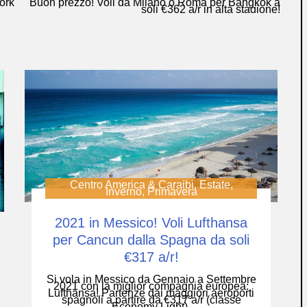
ork
Buon prezzo! Voli da Milano o Roma per Bangkok a
soli €362 a/r in alta stagione!
Centro America & Caraibi
,
Estate
,
Inverno
,
Primavera
2021 in Messico! Voli Lufthansa
per Cancun dalla Spagna da soli
€317 a/r!
Si vola in Messico da Gennaio a Settembre
2021 con la miglior compagnia europea:
Lufthansa! Partenze dai maggiori aeroporti
spagnoli a partire da €317 a/r (classe
Economy Light).