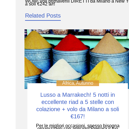
WOW! Voli primaverili DIRETTI da Milano a New Y
Navigazione
a soli €242 a/r!
articoli
Related Posts
Africa
,
Autunno
Lusso a Marrakech! 5 notti in
eccellente riad a 5 stelle con
colazione + volo da Milano a soli
€167!
Per le migliori occasioni, spesso bisogna
organizzarsi con anticipo! Prepara il tuo