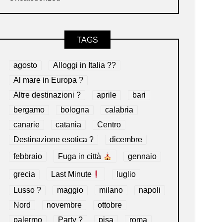
TAGS
agosto
Alloggi in Italia ??
Al mare in Europa ?️
Altre destinazioni ?
aprile
bari
bergamo
bologna
calabria
canarie
catania
Centro
Destinazione esotica ?
dicembre
febbraio
Fuga in città
gennaio
grecia
Last Minute
luglio
Lusso ?
maggio
milano
napoli
Nord
novembre
ottobre
palermo
Party ?
pisa
roma