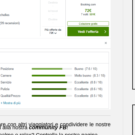
re con altri viaggiatori e condividere le nostre
i alla nostra
community FB
!
 palme e relax? Controlla la nostra pagina