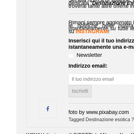
dedicata “
Destinazione Es
troverai tante altre offerte i
Rimani sempre aggiornato i
le notifiche nella nostra
istantaneamente su tutte l
su
INSTAGRAM
!
Inserisci qui il tuo indiriz
istantaneamente una e-ma
Newsletter
Indirizzo email:
foto by www.pixabay.com
Tagged
Destinazione esotica ?