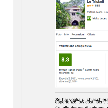
Se hai voglia di chiacchiera
esperienze low cost, iscrivit
Sei alla ricerca di spiagge,