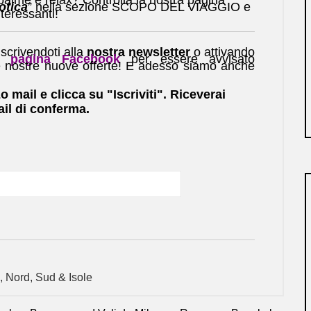
otica
” nella sezione SCOPO DEL VIAGGIO e
nteressanti!
scrivendoti alla
nostra newsletter
o attivando
pagina Facebook
per essere avvisato
e nostre nuove offerte! E adesso siamo anche
zo mail e clicca su "Iscriviti". Riceverai
il di conferma.
,
Nord
,
Sud & Isole