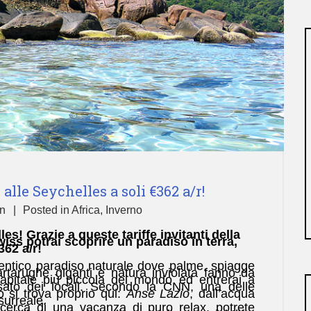
alle Seychelles a soli €362 a/r!
n
Posted in
Africa
,
Inverno
es! Grazie a queste tariffe invitanti della
ss potrai scoprire un paradiso in terra,
62 a/r!
entico paradiso naturale dove palme, spiagge
artarughe giganti e natura inviolata fanno da
capitale più piccola del mondo ed entrerai a
assato dei locali. Secondo la CNN, una delle
 si trova proprio qui:
Anse Lazio
, dall’acqua
surreale.
ricerca di una vacanza di puro relax, potrete