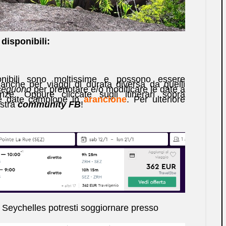
 disponibili:
nibili sono moltissime e possono essere
anche per viaggi di durata diversa da quelli
 seguono
per prenotare e/o modificare le date a
ze. Oppure cliccate sugli itinerari sopra
e date campione in
arancione
. Per ulteriore
ostra
community FB
!
 Seychelles potresti soggiornare presso