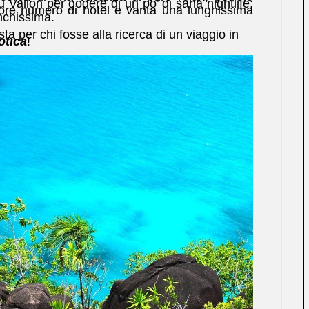
 Vallon per godere di un po’ di sana nightlife;
re numero di hotel e vanta una lunghissima
anchissima.
a per chi fosse alla ricerca di un viaggio in
otica
!