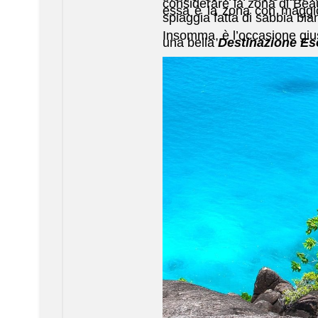
considerare la zona di Beau
essa è la zona con maggio
spiaggia fatta di sabbia bi
Insomma, è l’occasione giust
una bella
Destinazione Es