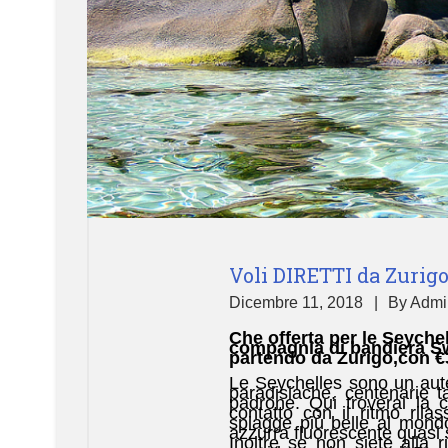
Voli DIRETTI da Zurigo 
Dicembre 11, 2018
By
Admi
Che offerta per le Seychell
compagnia di bandiera Swi
partendo da Zurigo,con €3
Le Seychelles sono un aut
paradisiache, centenarie t
padrone. Qui troverai la 
contatto con il ritmo ril
spiagge più belle al mondo
azzurra fluorescente quasi 
Inoltre se non siete alla 