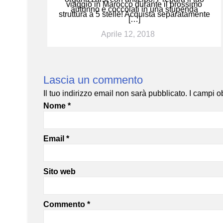
viaggio in Marocco durante il prossimo
autunno e coccolati in una stupenda
struttura a 5 stelle! Acquista separatamente
[…]
Aprile 12, 2018
Lascia un commento
Il tuo indirizzo email non sarà pubblicato.
I campi o
Nome
*
Email
*
Sito web
Commento
*