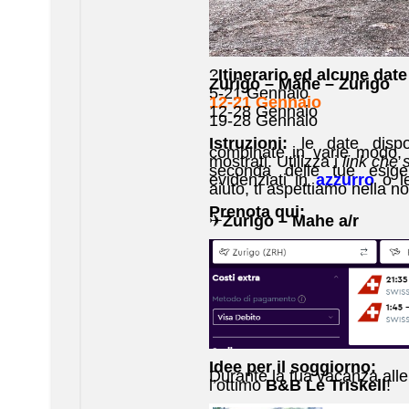
?
Itinerario ed alcune date
Zurigo – Mahe – Zurigo
5-21 Gennaio
12-21 Gennaio
12-28 Gennaio
19-28 Gennaio
Istruzioni:
le date dispo
combinate in varie modo, 
mostrati. Utilizza i
link che
seconda delle tue esigen
evidenziati in
azzurro
o l
aiuto, ti aspettiamo nella n
Prenota qui:
✈
Zurigo – Mahe a/r
Idee per il soggiorno:
Durante la tua vacanza alle
l’ottimo
B&B Le Triskell
!