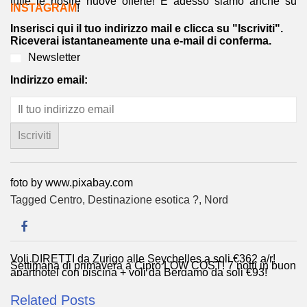
tutte le nostre nuove offerte! E adesso siamo anche su
INSTAGRAM
!
Inserisci qui il tuo indirizzo mail e clicca su "Iscriviti".
Riceverai istantaneamente una e-mail di conferma.
Newsletter
Indirizzo email:
foto by www.pixabay.com
Tagged
Centro
,
Destinazione esotica ?
,
Nord
Voli DIRETTI da Zurigo alle Seychelles a soli €362 a/r!
Navigazione
Settimana di primavera a Cipro LOW COST! 7 notti in buon
aparthotel con piscina + voli da Bergamo da soli €93!
articoli
Related Posts