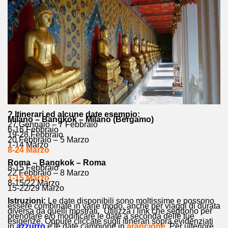
? Itinerari ed alcune date esempio:
Milano – Bangkok – Milano (Bergamo)
27 Gennaio – 7 Febbraio
6-16 Febbraio
19-28 Febbraio
20 Febbraio – 5 Marzo
1-14 Marzo
8-24 Marzo
Roma – Bangkok – Roma
8-15 Febbraio
22 Febbraio – 8 Marzo
1-15 Marzo
8-15/22 Marzo
15-22/29 Marzo
Istruzioni:
Le date disponibili sono moltissime e possono
essere combinate in varie modo, anche per viaggi di durata
diversa da quelli mostrati. Utilizza i link che seguono per
prenotare e/o modificare le date a seconda delle tue
esigenze. Oppure cliccate sugli itinerari sopra evidenziati
in
azzurro
e le date campione in
arancione
. Per ulteriore