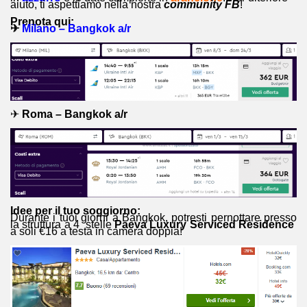
aiuto, ti aspettiamo nella nostra
community FB
!
Prenota qui:
✈
Milano – Bangkok a/r
✈
Roma – Bangkok a/r
Idee per il tuo soggiorno:
Durante i tuoi giorni a Bangkok, potresti pernottare presso
la struttura a 4 stelle
Paeva Luxury Serviced Residence
a soli €16 a testa in camera doppia!