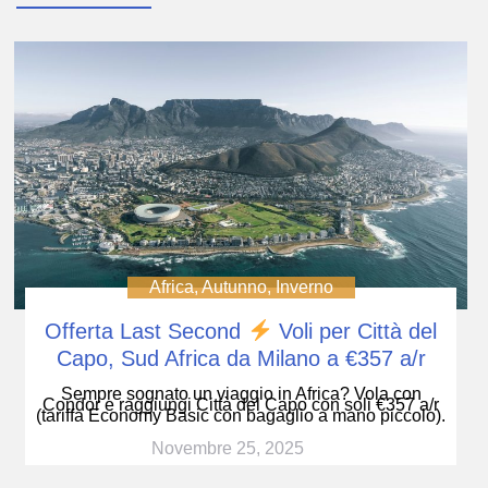
Africa
,
Autunno
,
Inverno
Offerta Last Second
Voli per Città del
Capo, Sud Africa da Milano a €357 a/r
Sempre sognato un viaggio in Africa? Vola con
Condor e raggiungi Città del Capo con soli €357 a/r
(tariffa Economy Basic con bagaglio a mano piccolo).
Novembre 25, 2025