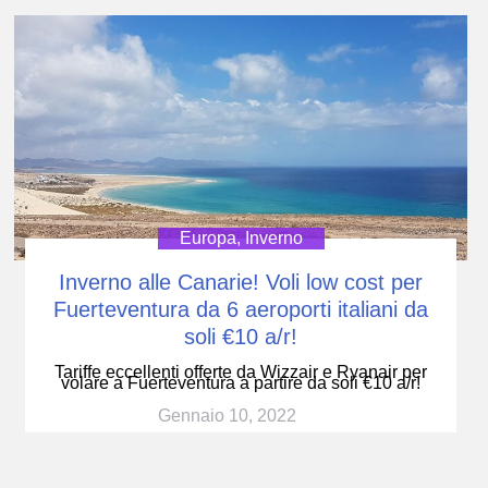
Europa
,
Inverno
Inverno alle Canarie! Voli low cost per
Fuerteventura da 6 aeroporti italiani da
soli €10 a/r!
Tariffe eccellenti offerte da Wizzair e Ryanair per
volare a Fuerteventura a partire da soli €10 a/r!
Gennaio 10, 2022