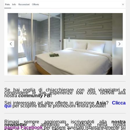
Se hai voglia di chiacchierare con altri viaggiatori e
condividere le tue esperienze low cost, iscriviti alla
nostra
community FB
!
Sei interessato ad altre offerte in direzione
Asia
?
Clicca
qui
per scoprire tutte le promozioni finora postate!
Rimani sempre aggiornato iscrivendoti alla
nostra
newsletter
o attivando le notifiche nella nostra
pagina Facebook
per essere avvisato istantaneamente su