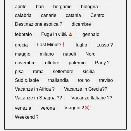
aprile
bari
bergamo
bologna
calabria
canarie
catania
Centro
Destinazione esotica ?
dicembre
febbraio
Fuga in città
gennaio
grecia
Last Minute
luglio
Lusso ?
maggio
milano
napoli
Nord
novembre
ottobre
palermo
Party ?
pisa
roma
settembre
sicilia
Sud & Isole
thailandia
torino
treviso
Vacanze in Africa ?
Vacanze in Grecia??
Vacanze in Spagna ??
Vacanze Italiane ??
venezia
verona
Viaggio 2
1
Weekend ?