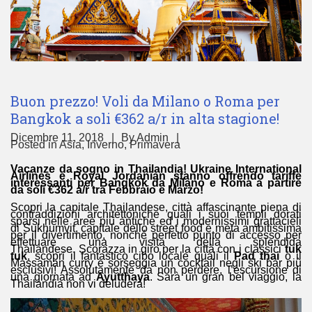
Buon prezzo! Voli da Milano o Roma per
Bangkok a soli €362 a/r in alta stagione!
Dicembre 11, 2018
By
Admin
Posted in
Asia
,
Inverno
,
Primavera
Vacanze da sogno in Thailandia! Ukraine International
Airlines e Royal Jordanian stanno offrendo tariffe
interessanti per Bangkok da Milano e Roma a partire
da soli €362 a/r tra Febbraio e Marzo!
Scopri la capitale Thailandese, città affascinante piena di
contraddizioni architettoniche quali i suoi templi dorati
sparsi nelle aree più antiche ed i modernissimi grattacieli
di Sukhumvit, capitale dello street food e meta ambitissima
per il divertimento, nonché perfetto punto di accesso per
effettuare una visita della splendida
Thailandese. Scorazza in giro per la città con i classici
tuk
tuk
, scopri il fantastico cibo locale quali il
Pad thai
o il
Massaman curry e sorseggia un cocktail negli ski bar più
esclusivi! Assolutamente da non perdere, l’escursione di
una giornata ad
Ayutthaya
. Sarà un gran bel viaggio, la
Thailandia non vi deluderà!