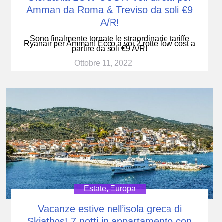
Amman da Roma & Treviso da soli €9
A/R!
Sono finalmente tornate le straordinarie tariffe
Ryanair per Amman! Ecco a voi 2 rotte low cost a
partire da soli €9 A/R!
Ottobre 11, 2022
Estate
,
Europa
Vacanze estive nell’isola greca di
Skiathos! 7 notti in appartamento con