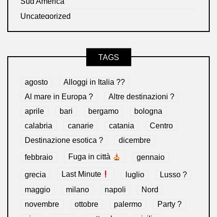
Sud America
Uncategorized
TAGS
agosto
Alloggi in Italia ??
Al mare in Europa ?️
Altre destinazioni ?
aprile
bari
bergamo
bologna
calabria
canarie
catania
Centro
Destinazione esotica ?
dicembre
febbraio
Fuga in città
gennaio
grecia
Last Minute
luglio
Lusso ?
maggio
milano
napoli
Nord
novembre
ottobre
palermo
Party ?