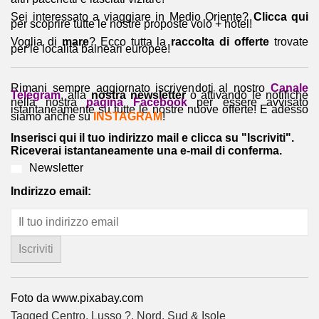
Sei interessato a viaggiare in Medio Oriente?
Clicca qui
per scoprire tutte le nostre proposte volo + hotel!
Voglia di
mare
? Ecco tutta la
raccolta di offerte
trovate
per le località balneari europee!
Rimani sempre aggiornato iscrivendoti al nostro
Canale
Telegram
, alla
nostra newsletter
o attivando le notifiche
nella nostra
pagina Facebook
per essere avvisato
istantaneamente su tutte le nostre nuove offerte! E adesso
siamo anche su
INSTAGRAM
!
Inserisci qui il tuo indirizzo mail e clicca su "Iscriviti".
Riceverai istantaneamente una e-mail di conferma.
Newsletter
Indirizzo email:
Foto da www.pixabay.com
Tagged
Centro
,
Lusso ?
,
Nord
,
Sud & Isole