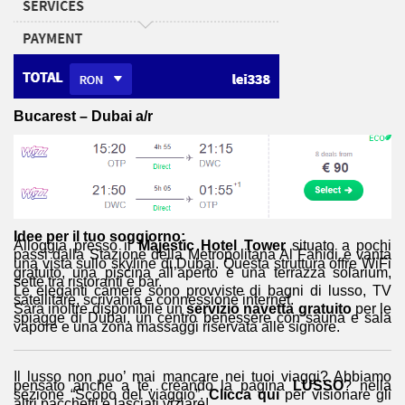
Bucarest – Dubai a/r
Idee per il tuo soggiorno:
Alloggia presso il
Majestic Hotel Tower
situato a pochi
passi dalla Stazione della Metropolitana Al Fahidi e vanta
una vista sullo skyline di Dubai. Questa struttura offre WiFi
gratuito, una piscina all’aperto e una terrazza solarium,
sette tra ristoranti e bar.
Le eleganti camere sono provviste di bagni di lusso, TV
satellitare, scrivania e connessione internet.
Sarà inoltre disponibile un
servizio navetta gratuito
per le
spiagge di Dubai, un centro benessere con sauna e sala
vapore e una zona massaggi riservata alle signore.
Il lusso non puo’ mai mancare nei tuoi viaggi? Abbiamo
pensato anche a te, creando la pagina
LUSSO
? nella
sezione “Scopo del viaggio”.
Clicca qui
per visionare gli
altri pacchetti e lasciati viziare!