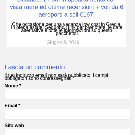
vista mare ed ottime recensioni + voli da 6
aeroporti a soli €167!
Che occasione per una vacanza low cost in Grecia,
in piena estate! Seguono i link per prenotare, le date
alternative e tutte le informazioni su questo
pacchetto!
Giugno 9, 2019
Lascia un commento
Il tuo indirizzo email non sarà pubblicato.
I campi
obbligatori sono contrassegnati
*
Nome
*
Email
*
Sito web