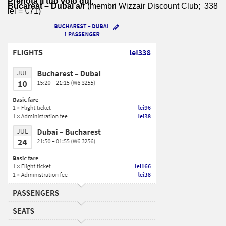
Prenota il tuo volo qui:
Bucarest – Dubai a/r
(membri Wizzair Discount Club; 338
lei = €71)