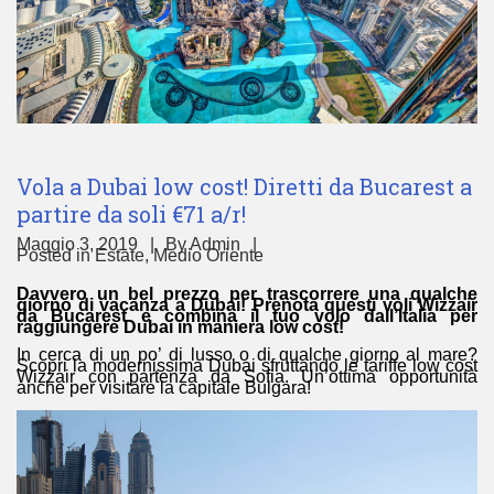
Vola a Dubai low cost! Diretti da Bucarest a
partire da soli €71 a/r!
Maggio 3, 2019
By
Admin
Posted in
Estate
,
Medio Oriente
Davvero un bel prezzo per trascorrere una qualche
giorno di vacanza a Dubai! Prenota questi voli Wizzair
da Bucarest e combina il tuo volo dall’Italia per
raggiungere Dubai in maniera low cost!
In cerca di un po’ di lusso o di qualche giorno al mare?
Scopri la modernissima Dubai sfruttando le tariffe low cost
Wizzair con partenza da Sofia. Un’ottima opportunità
anche per visitare la capitale Bulgara!