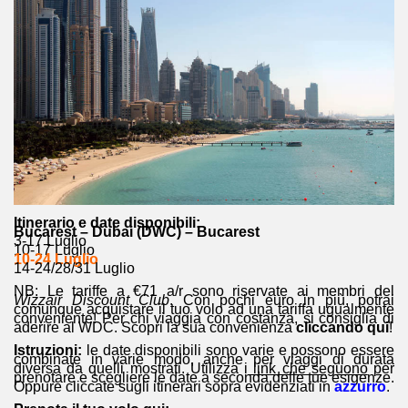
Itinerario e date disponibili:
Bucarest – Dubai (DWC) – Bucarest
3-17 Luglio
10-17 Luglio
10-24 Luglio
14-24/28/31 Luglio
NB: Le tariffe a €71 a/r sono riservate ai membri del
Wizzair Discount Club
. Con pochi euro in più, potrai
comunque acquistare il tuo volo ad una tariffa ugualmente
conveniente! Per chi viaggia con costanza, si consiglia di
aderire al WDC. Scopri la sua convenienza
cliccando qui
!
Istruzioni:
le date disponibili sono varie e possono essere
combinate in varie modo, anche per viaggi di durata
diversa da quelli mostrati. Utilizza i
link che seguono
per
prenotare e scegliere le date a seconda delle tue esigenze.
Oppure cliccate sugli itinerari sopra evidenziati in
azzurro
.