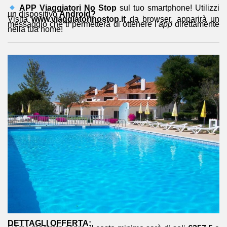
APP Viaggiatori No Stop
sul tuo smartphone! Utilizzi
un dispositivo
Android?
Visita
www.viaggiatorinostop.it
da browser, apparirà un
messaggio che ti permetterà di ottenere l’
app
direttamente
nella tua home!
DETTAGLI OFFERTA: