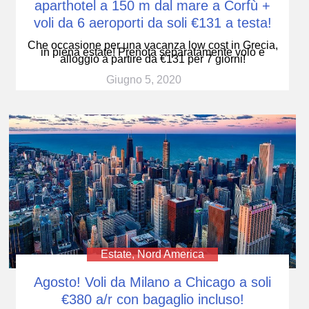
aparthotel a 150 m dal mare a Corfù +
voli da 6 aeroporti da soli €131 a testa!
Che occasione per una vacanza low cost in Grecia,
in piena estate! Prenota separatamente volo e
alloggio a partire da €131 per 7 giorni!
Giugno 5, 2020
Estate
,
Nord America
Agosto! Voli da Milano a Chicago a soli
€380 a/r con bagaglio incluso!