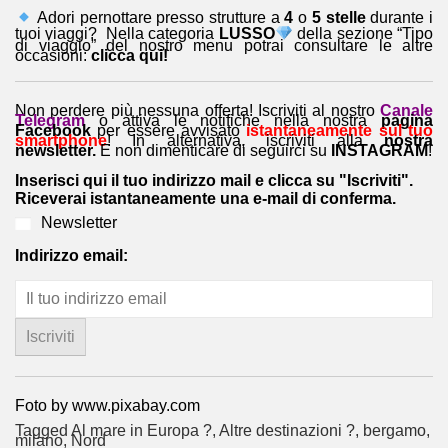
Adori pernottare presso strutture a
4
o
5 stelle
durante i
tuoi viaggi? Nella categoria
LUSSO
della sezione “Tipo
di viaggio” del nostro menu potrai consultare le altre
occasioni:
clicca qui!
Non perdere più nessuna offerta! Iscriviti al nostro
Canale
Telegram
o attiva le notifiche nella nostra
pagina
Facebook
per essere avvisato
istantaneamente sul tuo
smartphone
! In alternativa, iscriviti alla
nostra
newsletter.
E non dimenticare di seguirci su
INSTAGRAM
!
Inserisci qui il tuo indirizzo mail e clicca su "Iscriviti".
Riceverai istantaneamente una e-mail di conferma.
Newsletter
Indirizzo email:
Foto by www.pixabay.com
Tagged
Al mare in Europa ?️
,
Altre destinazioni ?
,
bergamo
,
milano
,
Nord