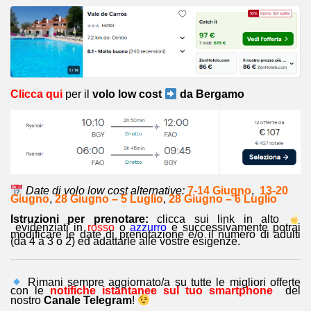
Clicca qui
per il
volo low cost
da Bergamo
Date di volo low cost alternative:
7-14 Giugno
,
13-20
Giugno
,
28 Giugno – 5 Luglio
,
28 Giugno – 6 Luglio
Istruzioni per prenotare:
clicca sui link in alto
evidenziati in
rosso
o
azzurro
e successivamente potrai
modificare le date di prenotazione e/o il numero di adulti
(da 4 a 3 o 2) ed adattarle alle vostre esigenze.
Rimani sempre aggiornato/a su tutte le migliori offerte
con le
notifiche istantanee sul tuo smartphone
del
nostro
Canale Telegram
!