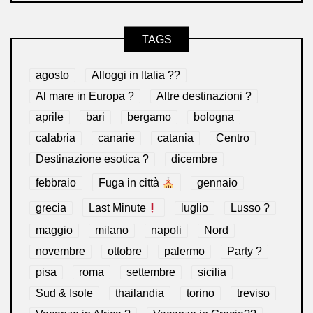
TAGS
agosto
Alloggi in Italia ??
Al mare in Europa ?️
Altre destinazioni ?
aprile
bari
bergamo
bologna
calabria
canarie
catania
Centro
Destinazione esotica ?
dicembre
febbraio
Fuga in città
gennaio
grecia
Last Minute
luglio
Lusso ?
maggio
milano
napoli
Nord
novembre
ottobre
palermo
Party ?
pisa
roma
settembre
sicilia
Sud & Isole
thailandia
torino
treviso