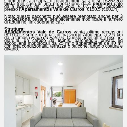
Come mostrato sopra, il costo minimo sarà di soli
€257,5 a
testa
(nel caso di una prenotazione da
4 persone
) dato
dalla somma del costo del volo, €107, e del pernotto
presso l’
Apartamentos Vale de Carros
, €150,5 (€602/4).
Nota: questo pacchetto può essere prenotato anche per
3
o 2 persone
, basterà semplicemente
modificare
il numero
di adulti nei link sopraindicati.
Struttura:
Apartamentos Vale de Carros
vanta ottime recensioni
(8,1/10)
e
sorge in una collina vicino Albufeira, a 2.5 km
dalla famosa
Praia da Falesia
. Questo hotel offre 2 piscine,
giardini, un campo da tennis, parcheggio privato ed
accoglienti monolocali da
25 m² o appartamenti da 40 m²
con aria condizionata, terrazza o balcone, angolo cottura e
divano.