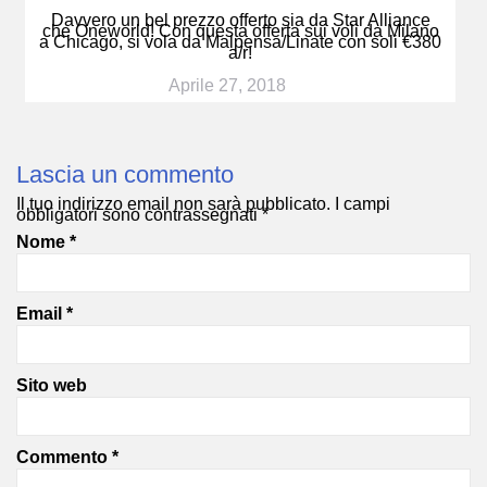
Davvero un bel prezzo offerto sia da Star Alliance
che Oneworld! Con questa offerta sui voli da Milano
a Chicago, si vola da Malpensa/Linate con soli €380
a/r!
Aprile 27, 2018
Lascia un commento
Il tuo indirizzo email non sarà pubblicato.
I campi
obbligatori sono contrassegnati
*
Nome
*
Email
*
Sito web
Commento
*