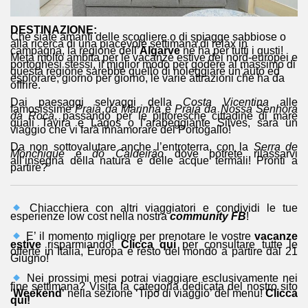
DESTINAZIONE:
Che siate amanti delle scogliere o di spiagge sabbiose o
alla ricerca di una piacevole settimana di relax in
campagna, la regione dell’
Algarve
ne ha per tutti i gusti!
Meta molto ambita per le vacanze estive dei nord-europei e
portoghesi stessi, il miglior modo per godere al massimo di
questa regione sarebbe quello di noleggiare un’auto ed
esplorare, giorno per giorno, le varie attrazioni che ha da
offrire.
Dai paesaggi selvaggi della
Costa Vicentina
alle
famosissime
Praia da Marinha
e
Praia da Nossa Senhora
da Roca
, passando per le pittoresche cittadine di mare
quali Tavira e Lagos o l’arabeggiante Silves, sarà un
viaggio che vi farà innamorare del Portogallo!
Da non sottovalutare anche l’entroterra, con la
Serra de
Monchique
e
do Caldeirão
dove potrete rilassarvi
all’insegna della natura e delle acque termali! Pronti a
partire?
Chiacchiera con altri viaggiatori e condividi le tue
esperienze low cost nella nostra
community FB
!
E’ il momento migliore per prenotare le vostre
vacanze
estive
risparmiando!
Clicca qui
per consultare tutte le
offerte in Italia, Europa e resto del mondo a partire dal 21
Giugno!
Nei prossimi mesi potrai viaggiare esclusivamente nei
fine settimana? Visita la categoria dedicata del nostro sito
‘
Weekend
‘ nella sezione ‘Tipo di viaggio’ del menu!
Clicca
qui!