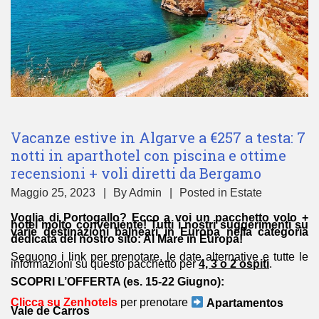
Vacanze estive in Algarve a €257 a testa: 7
notti in aparthotel con piscina e ottime
recensioni + voli diretti da Bergamo
Maggio 25, 2023
By
Admin
Posted in
Estate
Voglia di Portogallo? Ecco a voi un pacchetto volo +
hotel molto conveniente! Tutti i nostri suggerimenti su
varie destinazioni balneari in Europa nella categoria
dedicata del nostro sito:
Al Mare in Europa
!
Seguono i link per prenotare, le date alternative e tutte le
informazioni su questo pacchetto per
4, 3 o 2 ospiti
.
SCOPRI L’OFFERTA (es. 15-22 Giugno):
Clicca su Zenhotels
per prenotare
Apartamentos
Vale de Carros