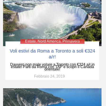
Estate
,
Nord America
,
Primavera
Voli estivi da Roma a Toronto a soli €324
a/r!
Davvero non male volare a Toronto con €324 a/r in
estate! Parti da Roma con TAP e scopri il Canada
orientale!
Febbraio 24, 2019