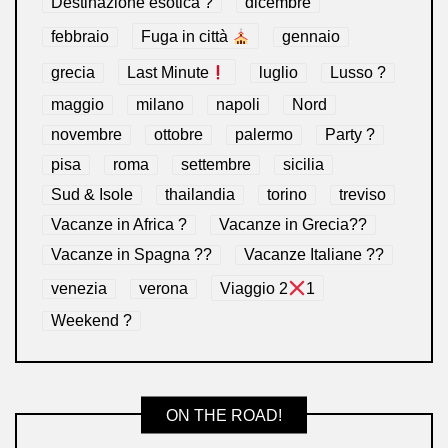
Destinazione esotica ?
dicembre
febbraio
Fuga in città
gennaio
grecia
Last Minute
luglio
Lusso ?
maggio
milano
napoli
Nord
novembre
ottobre
palermo
Party ?
pisa
roma
settembre
sicilia
Sud & Isole
thailandia
torino
treviso
Vacanze in Africa ?
Vacanze in Grecia??
Vacanze in Spagna ??
Vacanze Italiane ??
venezia
verona
Viaggio 2
1
Weekend ?
ON THE ROAD!