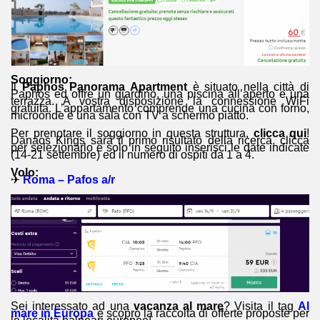
Soggiorno:
Il
Paphos Panorama Apartment
è situato nella città di
Paphos ed offre un giardino, una piscina all’aperto e una
terrazza. A vostra disposizione la connessione WiFi
gratuita. L’appartamento comprende una cucina con forno,
microonde e una sala con TV a schermo piatto.
Per prenotare il soggiorno in questa struttura,
clicca qui
!
Danaos Kings sarà il primo risultato della ricerca, clicca
per selezionarlo e solo in seguito inserisci le date indicate
(14-21 settembre) ed il numero di ospiti da 1 a 4.
Volo:
✈
Roma – Pafos a/r
Sei interessato ad una
vacanza al mare
? Visita il tag
Al
mare in Europa
e scopro la raccolta di offerte proposte per