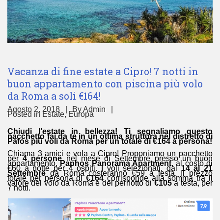
Vacanza di fine estate a Cipro! 7 notti in
buon appartamento con piscina più volo
da Roma a soli €164!
Agosto 2, 2018
By
Admin
Posted in
Estate
,
Europa
Chiudi l’estate in bellezza! Ti segnaliamo questo
pacchetto fai da te in un ottima struttura nel distretto di
Pafos più voli da Roma per un totale di €164
a persona!
Chiama 3 amici e vola a Cipro! Proponiamo un pacchetto
per
4 persone
nel mese di Settembre presso un buon
appartamento,
Paphos Panorama Apartment
, al costo di
€60 a notte per 4 ospiti. I voli selezionati, dal
14 al 21
Settembre
da Roma costeranno €59 a testa. Il prezzo
totale per persona di
€164
corrisponde alla somma tra il
valore del volo da Roma e del pernotto di
€105
a testa, per
7 notti.