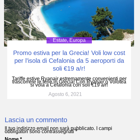
Estate
,
Europa
Promo estiva per la Grecia! Voli low cost
per l’isola di Cefalonia da 5 aeroporti da
soli €19 a/r!
Tariffe estive Ryanair estremamente convenienti per
trascorrere le ferie in Grecia! Con Ryanair o Volotea
si vola a Cefalonia con soli €19 a/r!
Agosto 6, 2021
Lascia un commento
Il tuo indirizzo email non sarà pubblicato.
I campi
obbligatori sono contrassegnati
*
Nome
*