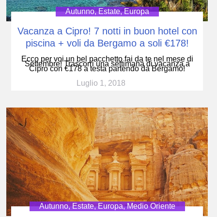
Autunno
,
Estate
,
Europa
Vacanza a Cipro! 7 notti in buon hotel con
piscina + voli da Bergamo a soli €178!
Ecco per voi un bel pacchetto fai da te nel mese di
Settembre! Trascorri una settimana di vacanza a
Cipro con €178 a testa partendo da Bergamo!
Luglio 1, 2018
Autunno
,
Estate
,
Europa
,
Medio Oriente