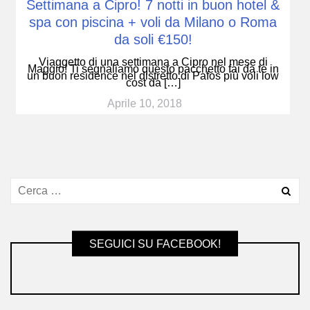
Settimana a Cipro! 7 notti in buon hotel &
spa con piscina + voli da Milano o Roma
da soli €150!
Viaggetto di una settimana a Cipro nel mese di
Maggio! Ti segnaliamo questo pacchetto fai da te in
un buon residence nel distretto di Pafos più voli low
cost da […]
Aprile 10, 2018
SEGUICI SU FACEBOOK!