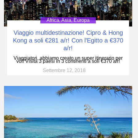
Africa
,
Asia
,
Europa
Viaggio multidestinazione! Cipro & Hong
Kong a soli €281 a/r! Con l’Egitto a €370
a/r!
Viaggiatori, abbiamo creato un super itinerario per
voi! Visita 3 paesi in 3 continenti a soli €370 a/r!
Settembre 12, 2018