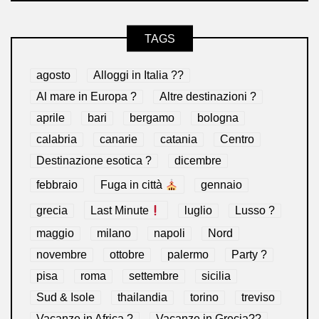
TAGS
agosto
Alloggi in Italia ??
Al mare in Europa ?️
Altre destinazioni ?
aprile
bari
bergamo
bologna
calabria
canarie
catania
Centro
Destinazione esotica ?
dicembre
febbraio
Fuga in città
gennaio
grecia
Last Minute
luglio
Lusso ?
maggio
milano
napoli
Nord
novembre
ottobre
palermo
Party ?
pisa
roma
settembre
sicilia
Sud & Isole
thailandia
torino
treviso
Vacanze in Africa ?
Vacanze in Grecia??