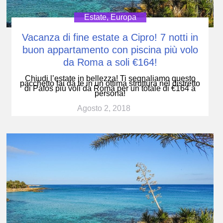
Estate
,
Europa
Vacanza di fine estate a Cipro! 7 notti in
buon appartamento con piscina più volo
da Roma a soli €164!
Chiudi l’estate in bellezza! Ti segnaliamo questo
pacchetto fai da te in un ottima struttura nel distretto
di Pafos più voli da Roma per un totale di €164 a
persona!
Agosto 2, 2018