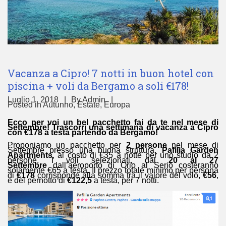
Vacanza a Cipro! 7 notti in buon hotel con
piscina + voli da Bergamo a soli €178!
Luglio 1, 2018
By
Admin
Posted in
Autunno
,
Estate
,
Europa
Ecco per voi un bel pacchetto fai da te nel mese di
Settembre! Trascorri una settimana di vacanza a Cipro
con €178 a testa partendo da Bergamo!
Proponiamo un pacchetto per
2
persone
nel mese di
Settembre presso una buona struttura,
Pafilia Garden
Apartments
, al costo di €35 a notte per uno studio da 2
persone. I voli selezionati, dal
20 al 27
Settembre
dall’aeroporto di Orio al Serio costeranno
solamente €65 a testa. Il prezzo totale minimo per persona
di
€178
corrisponde alla somma tra il valore del volo,
€56
,
e del pernotto di
€122,5
a testa, per 7 notti.