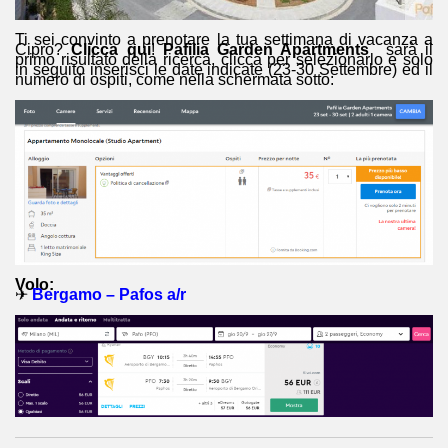
Ti sei convinto a prenotare la tua settimana di vacanza a
Cipro?
Clicca qui
!
Pafilia Garden Apartments
sarà il
primo risultato della ricerca, clicca per selezionarlo e solo
in seguito inserisci le date indicate (23-30 Settembre) ed il
numero di ospiti, come nella schermata sotto:
Volo:
✈
Bergamo – Pafos a/r