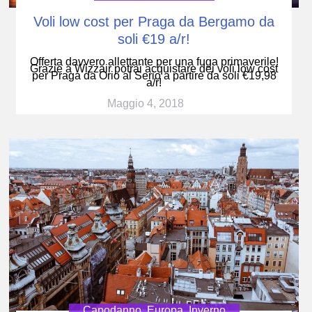
Voli low cost per Praga da Bergamo da
soli €19 a/r!
Offerta davvero allettante per una fuga primaverile!
Grazie a Wizzair potrai acquistare dei voli low cost
per Praga da Orio al Serio a partire da soli €19,98
a/r!
Maggio 4, 2018
Capodanno
,
Europa
,
Inverno