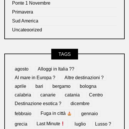
Ponte 1 Novembre
Primavera
Sud America
Uncategorized
TAGS
agosto
Alloggi in Italia ??
Al mare in Europa ?️
Altre destinazioni ?
aprile
bari
bergamo
bologna
calabria
canarie
catania
Centro
Destinazione esotica ?
dicembre
febbraio
Fuga in città
gennaio
grecia
Last Minute
luglio
Lusso ?