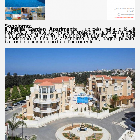
Soggiorno:
Il
Pafilia Garden Apartments
, ubicato nella città di
Paphos, si trova a 10 km dalla spiaggia. La struttura offre
una piscina all’aperto e parcheggio gratuito. Gli alloggi
dispongono di una TV a schermo piatto, bagno privato,
balcone e cucinino con tutto l’occorrente.