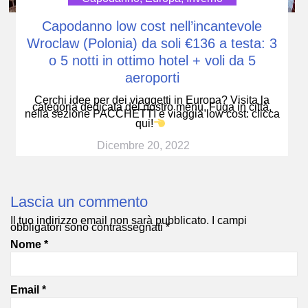
Capodanno low cost nell’incantevole
Wroclaw (Polonia) da soli €136 a testa: 3
o 5 notti in ottimo hotel + voli da 5
aeroporti
Cerchi idee per dei viaggetti in Europa? Visita la
categoria dedicata del nostro menu, Fuga in città,
nella sezione PACCHETTI e viaggia low cost: clicca
qui!
Dicembre 20, 2022
Lascia un commento
Il tuo indirizzo email non sarà pubblicato.
I campi
obbligatori sono contrassegnati
*
Nome
*
Email
*