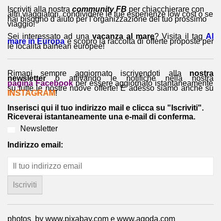
Iscriviti alla nostra
community FB
per chiacchierare con
altri viaggiatori, condividere le tue esperienze low cost o se
hai bisogno d’aiuto per l’organizzazione del tuo prossimo
viaggio!
Sei interessato ad una
vacanza al mare
? Visita il tag
Al
mare in Europa
e scopro la raccolta di offerte proposte per
le località balneari europee!
Rimani sempre aggiornato iscrivendoti alla
nostra
newsletter
o attivando le notifiche nella nostra
pagina Facebook
per essere aggiornato istantaneamente
su tutte le nostre nuove offerte! E adesso siamo anche su
INSTAGRAM
!
Inserisci qui il tuo indirizzo mail e clicca su "Iscriviti".
Riceverai istantaneamente una e-mail di conferma.
Newsletter
Indirizzo email:
photos by www.pixabay.com e www.agoda.com