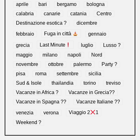
aprile
bari
bergamo
bologna
calabria
canarie
catania
Centro
Destinazione esotica ?
dicembre
febbraio
Fuga in città
gennaio
grecia
Last Minute
luglio
Lusso ?
maggio
milano
napoli
Nord
novembre
ottobre
palermo
Party ?
pisa
roma
settembre
sicilia
Sud & Isole
thailandia
torino
treviso
Vacanze in Africa ?
Vacanze in Grecia??
Vacanze in Spagna ??
Vacanze Italiane ??
venezia
verona
Viaggio 2
1
Weekend ?