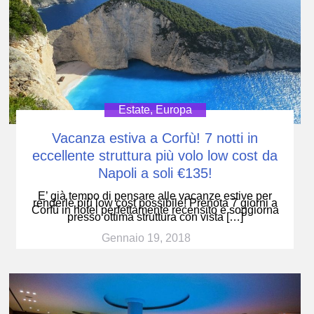
Estate
,
Europa
Vacanza estiva a Corfù! 7 notti in
eccellente struttura più volo low cost da
Napoli a soli €135!
E’ già tempo di pensare alle vacanze estive per
renderle più low cost possibile! Prenota 7 giorni a
Corfù in hotel perfettamente recensito e soggiorna
presso ottima struttura con vista […]
Gennaio 19, 2018