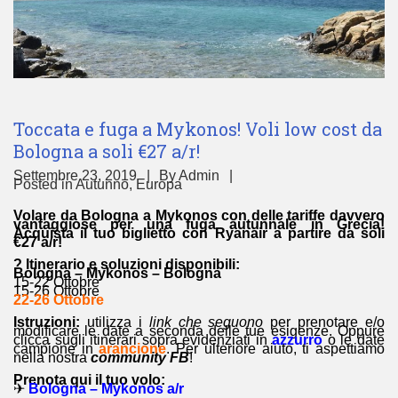
Toccata e fuga a Mykonos! Voli low cost da
Bologna a soli €27 a/r!
Settembre 23, 2019
By
Admin
Posted in
Autunno
,
Europa
Volare da Bologna a Mykonos con delle tariffe davvero
vantaggiose per una fuga autunnale in Grecia!
Acquista il tuo biglietto con Ryanair a partire da soli
€27 a/r!
? Itinerario e soluzioni disponibili:
Bologna – Mykonos – Bologna
15-22 Ottobre
15-26 Ottobre
22-26 Ottobre
Istruzioni:
utilizza i
link che seguono
per prenotare e/o
modificare le date a seconda delle tue esigenze. Oppure
clicca sugli itinerari sopra evidenziati in
azzurro
o le date
campione in
arancione
. Per ulteriore aiuto, ti aspettiamo
nella nostra
community FB
!
Prenota qui il tuo volo:
✈
Bologna – Mykonos a/r