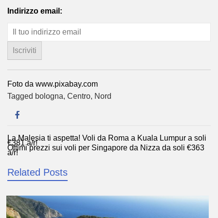
Indirizzo email:
Foto da www.pixabay.com
Tagged
bologna
,
Centro
,
Nord
La Malesia ti aspetta! Voli da Roma a Kuala Lumpur a soli
Navigazione
€381 a/r!
Ottimi prezzi sui voli per Singapore da Nizza da soli €363
articoli
a/r!
Related Posts