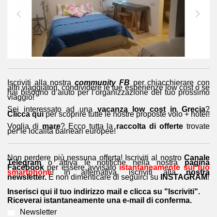
Iscriviti alla nostra
community FB
per chiacchierare con
altri viaggiatori, condividere le tue esperienze low cost o se
hai bisogno d’aiuto per l’organizzazione del tuo prossimo
viaggio!
Sei interessato ad una
vacanza low cost in Grecia
?
Clicca qui
per scoprire tutte le nostre proposte volo + hotel!
Voglia di
mare
? Ecco tutta la
raccolta di offerte
trovate
per le località balneari europee!
Non perdere più nessuna offerta! Iscriviti al nostro
Canale
Telegram
o attiva le notifiche nella nostra
pagina
Facebook
per essere avvisato
istantaneamente sul tuo
smartphone
! In alternativa, iscriviti alla
nostra
newsletter.
E non dimenticare di seguirci su
INSTAGRAM
!
Inserisci qui il tuo indirizzo mail e clicca su "Iscriviti".
Riceverai istantaneamente una e-mail di conferma.
Newsletter