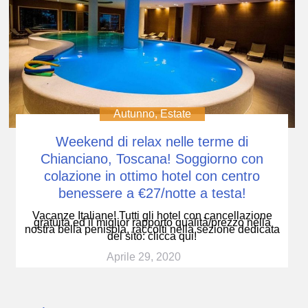
Autunno
,
Estate
Weekend di relax nelle terme di
Chianciano, Toscana! Soggiorno con
colazione in ottimo hotel con centro
benessere a €27/notte a testa!
Vacanze Italiane! Tutti gli hotel con cancellazione
gratuita ed il miglior rapporto qualità/prezzo nella
nostra bella penisola, raccolti nella sezione dedicata
del sito: clicca qui!
Aprile 29, 2020