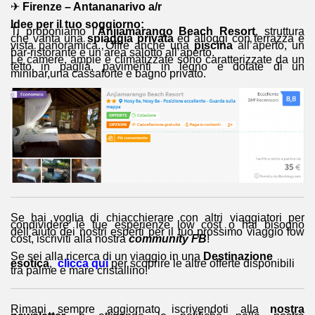
✈
Firenze – Antananarivo a/r
Idee per il tuo soggiorno:
Ti proponiamo l’
Anjiamarango Beach Resort
, struttura
che vanta una
spiaggia privata
ed alloggi con terrazza e
vista panoramica. Offre anche una
piscina
all’aperto, un
bar-ristorante e un’area salotto all’aperto.
Le camere, ampie e climatizzate sono caratterizzate da un
tetto in paglia, pavimenti in legno e dotate di un
minibar,una cassaforte e bagno privato.
Se hai voglia di chiacchierare con altri viaggiatori per
condividere le tue esperienze low cost o hai bisogno
dell’aiuto dei nostri esperti per il tuo prossimo viaggio low
cost, iscriviti alla nostra
community FB
!
Se sei alla ricerca di un viaggio in una
Destinazione
esotica
,
clicca qui
per scoprire le altre offerte disponibili
tra palme e mare cristallino!
Rimani sempre aggiornato iscrivendoti alla
nostra