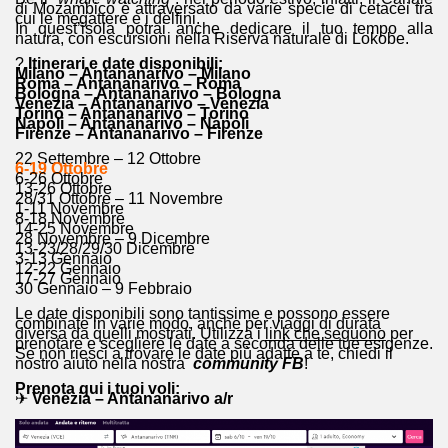
di Mozambico è attraversato da varie specie di cetacei tra
cui le megattere e i delfini.
In quest’isola potrai anche dedicare il tuo tempo alla
natura, con escursioni nella Riserva naturale di Lokobe.
?
Itinerari e date disponibili:
Milano – Antananarivo – Milano
Roma – Antananarivo – Roma
Bologna – Antananarivo – Bologna
Venezia – Antananarivo – Venezia
Torino – Antananarivo – Torino
Napoli – Antananarivo – Napoli
Firenze – Antananarivo – Firenze
22 Settembre – 12 Ottobre
6-19 Ottobre
6-26 Ottobre
13-26 Ottobre
28/31 Ottobre – 11 Novembre
1-11 Novembre
8-18 Novembre
14-25 Novembre
28 Novembre – 9 Dicembre
13-23/28/29/30 Dicembre
3-13 Gennaio
12-22 Gennaio
17-27 Gennaio
30 Gennaio – 9 Febbraio
Le date disponibili sono tantissime e possono essere
combinate in varie modo, anche per viaggi di durata
diversa da quelli mostrati. Utilizza i
link che seguono
per
prenotare e scegliere le date a seconda delle tue esigenze.
Se non riesci a trovare le date più adatte a te, chiedi il
nostro aiuto nella nostra
community FB
!
Prenota qui i tuoi voli:
✈
Venezia – Antananarivo a/r