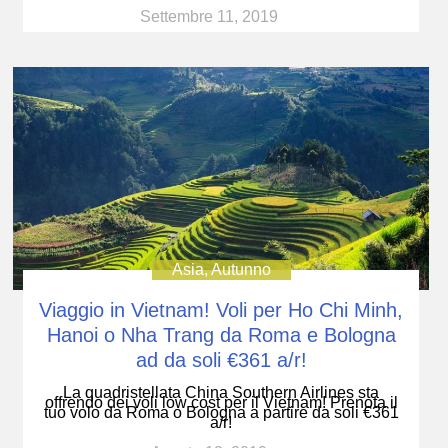
Settembre 11, 2019
Asia
,
Autunno
Viaggio in Vietnam! Voli per Ho Chi Minh,
Hanoi o Nha Trang da Roma e Bologna
ad da soli €361 a/r!
La quadristellata China Southern Airlines sta
offrendo dei voli low cost per il Vietnam! Prenota il
tuo volo da Roma o Bologna a partire da soli €361
a/r!