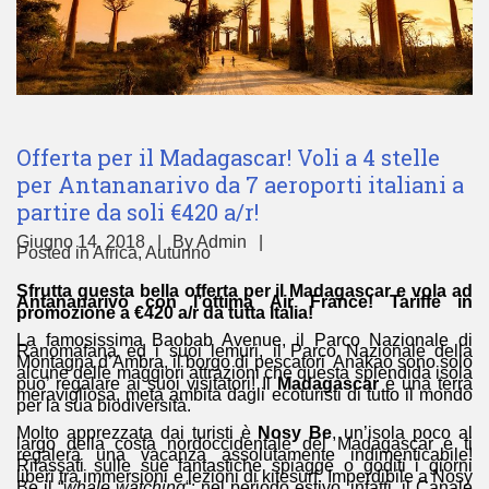
Offerta per il Madagascar! Voli a 4 stelle
per Antananarivo da 7 aeroporti italiani a
partire da soli €420 a/r!
Giugno 14, 2018
By
Admin
Posted in
Africa
,
Autunno
Sfrutta questa bella offerta per il Madagascar e vola ad
Antananarivo con l’ottima Air France! Tariffe in
promozione a €420 a/r da tutta Italia!
La famosissima Baobab Avenue, il Parco Nazionale di
Ranomafana ed i suoi lemuri, il Parco Nazionale della
Montagna d’Ambra, il borgo di pescatori Anakao sono solo
alcune delle maggiori attrazioni che questa splendida isola
puo’ regalare ai suoi visitatori! Il
Madagascar
è una terra
meravigliosa, meta ambita dagli ecoturisti di tutto il mondo
per la sua biodiversità.
Molto apprezzata dai turisti è
Nosy Be
, un’isola poco al
largo della costa nordoccidentale del Madagascar e ti
regalerà una vacanza assolutamente indimenticabile!
Rilassati sulle sue fantastiche spiagge o goditi i giorni
liberi tra immersioni e lezioni di kitesurf. Imperdibile a Nosy
Be il “
whale watching
“: nel periodo estivo, infatti, il Canale