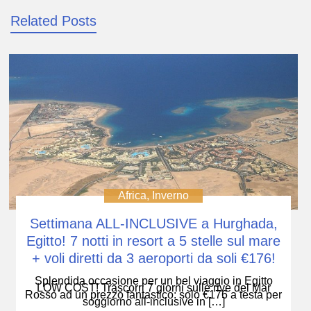
Related Posts
Africa
,
Inverno
Settimana ALL-INCLUSIVE a Hurghada,
Egitto! 7 notti in resort a 5 stelle sul mare
+ voli diretti da 3 aeroporti da soli €176!
Splendida occasione per un bel viaggio in Egitto
LOW COST! Trascorri 7 giorni sulle rive del Mar
Rosso ad un prezzo fantastico: solo €176 a testa per
soggiorno all-inclusive in […]