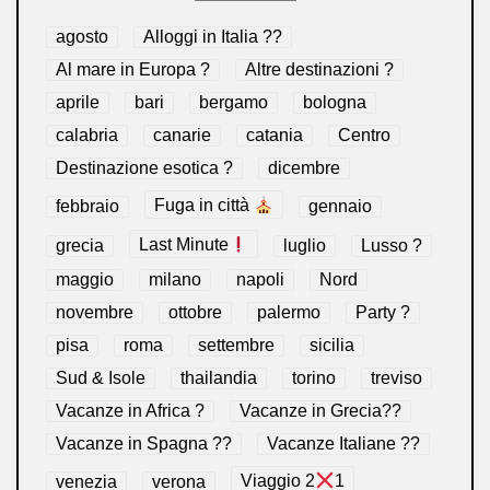
agosto
Alloggi in Italia ??
Al mare in Europa ?️
Altre destinazioni ?
aprile
bari
bergamo
bologna
calabria
canarie
catania
Centro
Destinazione esotica ?
dicembre
febbraio
Fuga in città
gennaio
grecia
Last Minute
luglio
Lusso ?
maggio
milano
napoli
Nord
novembre
ottobre
palermo
Party ?
pisa
roma
settembre
sicilia
Sud & Isole
thailandia
torino
treviso
Vacanze in Africa ?
Vacanze in Grecia??
Vacanze in Spagna ??
Vacanze Italiane ??
venezia
verona
Viaggio 2
1