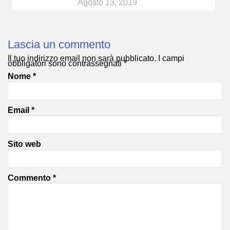
Agosto 13, 2019
Lascia un commento
Il tuo indirizzo email non sarà pubblicato.
I campi
obbligatori sono contrassegnati
*
Nome
*
Email
*
Sito web
Commento
*