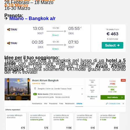
28 Febbraio – 18 Marzo
4-18 Marzo
16-30 Marzo
Prenota:
✈
Milano – Bangkok a/r
Idee per il tuo soggiorno:
Trascorri le tue notti a Bangkok nel lusso di un
hotel a 5
stelle
con spettacolare vista sulla
skyline
della capitale
thailandese! Una notte presso l’ottimo
Avani Atrium
Bangkok
costerà solamente €47/notte grazie allo sconto
del 49% trovato!