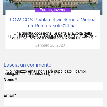
Europa
,
Inverno
LOW COST! Vola nel weekend a Vienna
da Roma a soli €14 a/r!
Una ghiotta occasione! Si parte alla volta della
splendida capitale Austriaca con soli €14 a/r grazie a
questi voli low cost Ryanair da Roma Fiumicino!
Gennaio 28, 2020
Lascia un commento
Il tuo indirizzo email non sarà pubblicato.
I campi
obbligatori sono contrassegnati
*
Nome
*
Email
*