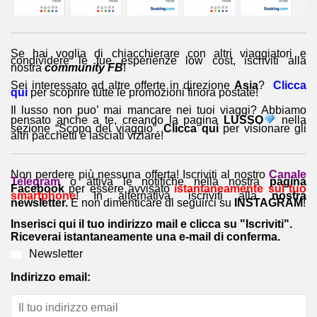
Se hai voglia di chiacchierare con altri viaggiatori e
condividere le tue esperienze low cost, iscriviti alla
nostra
community FB
!
Sei interessato ad altre offerte in direzione
Asia
?
Clicca
qui
per scoprire tutte le promozioni finora postate!
Il lusso non puo’ mai mancare nei tuoi viaggi? Abbiamo
pensato anche a te, creando la pagina
LUSSO
nella
sezione “Scopo del viaggio”.
Clicca qui
per visionare gli
altri pacchetti e lasciati viziare!
Non perdere più nessuna offerta! Iscriviti al nostro
Canale
Telegram
o attiva le notifiche nella nostra
pagina
Facebook
per essere avvisato
istantaneamente sul tuo
smartphone
! In alternativa, iscriviti alla
nostra
newsletter.
E non dimenticare di seguirci su
INSTAGRAM
!
Inserisci qui il tuo indirizzo mail e clicca su "Iscriviti".
Riceverai istantaneamente una e-mail di conferma.
Newsletter
Indirizzo email: