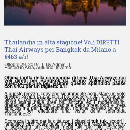
Thailandia in alta stagione! Voli DIRETTI
Thai Airways per Bangkok da Milano a
€463 a/r!
Ottobre 29, 2019
By
Admin
Posted in
Asia
,
Autunno
,
Inverno
Ottima tariffa della compagnia di linea Thai Airways sui
voli diretti per Bangkok da Milano Malpensa! Cogli
quest’occasione per visitare questo splendido paese
con €463 per un biglietto a/r!
A questo prezzo, conviene sicuramente acquistare un volo
diretto
! Scopri la capitale Thailandese, città affascinante
piena di contraddizioni architettoniche quali i suoi templi
dorati sparsi nelle aree più antiche ed i modernissimi
grattacieli di Sukhumvit, capitale dello street food e meta
ambitissima per il divertimento, nonché perfetto punto di
accesso per effettuare una visita della splendida
Thailandese.
Scorazza in giro per la città con i classici
tuk tuk
, scopri il
fantastico cibo locale quali il
Pad thai
o il
Massaman curry
e sorseggia un cocktail negli ski bar più esclusivi!
Assolutamente da non perdere, l’escursione di una