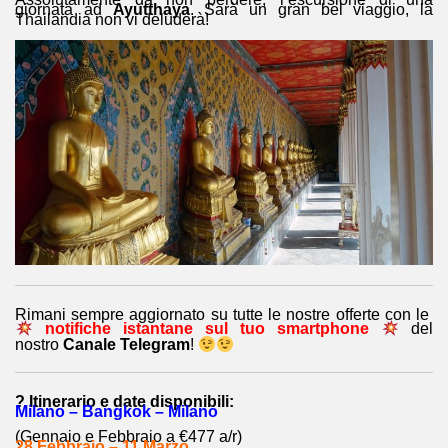
giornata ad
Ayutthaya
. Sarà un gran bel viaggio, la
Thailandia non vi deluderà!
Rimani sempre aggiornato su tutte le nostre offerte con le
notifiche istantane sul tuo smartphone
del
nostro
Canale Telegram
!
? Itinerario e date disponibili:
Milano – Bangkok – Milano
(Gennaio e Febbraio a €477 a/r)
28 Febbraio – 11 Marzo