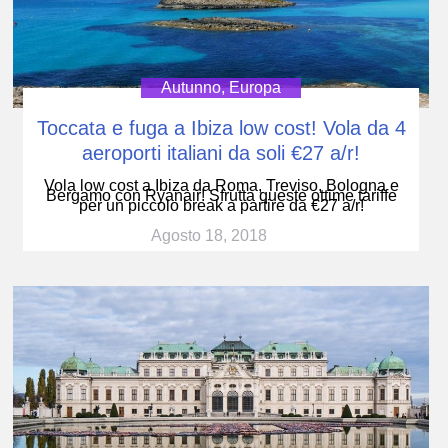
Autunno
,
Europa
Toccata e fuga a Ibiza low cost! Vola da 4
aeroporti italiani da soli €27 a/r!
Vola low cost a Ibiza da Roma, Treviso, Bologna e
Bergamo con Ryanair! Sfrutta queste ottime tariffe
per un piccolo break a partire da €27 a/r!
Agosto 18, 2018