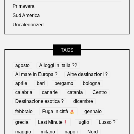
Primavera
Sud America
Uncategorized
TAGS
agosto
Alloggi in Italia ??
Al mare in Europa ?️
Altre destinazioni ?
aprile
bari
bergamo
bologna
calabria
canarie
catania
Centro
Destinazione esotica ?
dicembre
febbraio
Fuga in città
gennaio
grecia
Last Minute
luglio
Lusso ?
maggio
milano
napoli
Nord