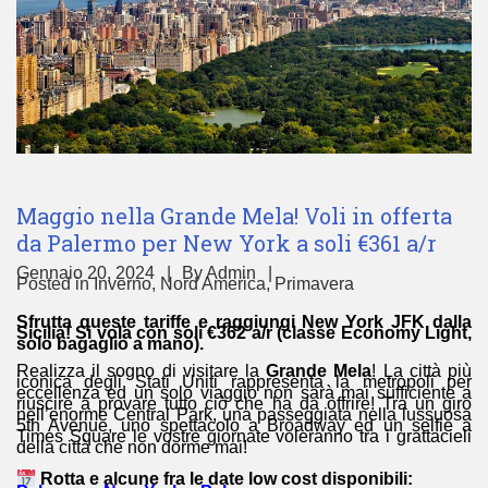
Maggio nella Grande Mela! Voli in offerta
da Palermo per New York a soli €361 a/r
Gennaio 20, 2024
By
Admin
Posted in
Inverno
,
Nord America
,
Primavera
Sfrutta queste tariffe e raggiungi New York JFK dalla
Sicilia! Si vola con soli €362 a/r (classe Economy Light,
solo bagaglio a mano).
Realizza il sogno di visitare la
Grande Mela
! La città più
iconica degli Stati Uniti rappresenta la metropoli per
eccellenza ed un solo viaggio non sarà mai sufficiente a
riuscire a provare tutto ciò che ha da offrire! Tra un giro
nell’enorme Central Park, una passeggiata nella lussuosa
5th Avenue, uno spettacolo a Broadway ed un selfie a
Times Square le vostre giornate voleranno tra i grattacieli
della città che non dorme mai!
Rotta e alcune fra le date low cost disponibili: