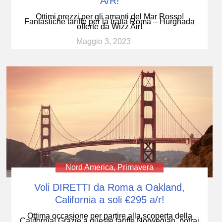
A/R!
Ottimi prezzi per gli amanti del Mar Rosso!
Fantastiche tariffe per la tratta Roma – Hurghada
offerte da Wizz Air!
Maggio 3, 2023
Nord America
,
Primavera
Voli DIRETTI da Roma a Oakland,
California a soli €295 a/r!
Ottima occasione per partire alla scoperta della
California! Grazie a queste tariffe Norwegian, potrai