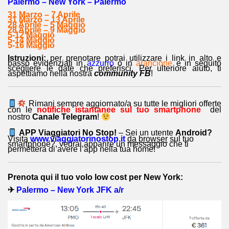
Palermo – New York – Palermo
31 Marzo – 7 Aprile
31 Marzo – 13 Aprile
28 Aprile – 5 Maggio
28 Aprile – 9 Maggio
5-12 Maggio
5-14 Maggio
5-16 Maggio
Istruzioni:
per prenotare potrai utilizzare i link in alto e
basso evidenziati in
azzurro
o in
arancione
e in seguito
scegliere le date che preferisci. Per ulteriore aiuto, ti
aspettiamo nella nostra
community FB
!
Rimani sempre aggiornato/a su tutte le migliori offerte
con le
notifiche istantanee sul tuo smartphone
del
nostro
Canale Telegram
!
APP Viaggiatori No Stop!
– Sei un utente
Android?
Visita
www.viaggiatorinostop.it
da browser
sul tuo
smartphone?, vedrai apparire un messaggio che ti
permetterà di avere l’app nella tua home!
Prenota qui il tuo volo low cost per New York:
✈
Palermo – New York JFK a/r