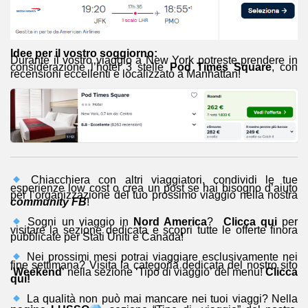
Idee per il vostro soggiorno:
Durante il vostro viaggio a New York potreste prendere in
considerazione l’hotel 3 stelle
Pod Times Square
, con
recensioni eccellenti e localizzato a Manhattan!
Chiacchiera con altri viaggiatori, condividi le tue
esperienze low cost o crea un post se hai bisogno d’aiuto
per l’organizzazione del tuo prossimo viaggio nella nostra
community FB
!
Sogni un viaggio in
Nord America
?
Clicca qui
per
visitare la sezione dedicata e
scopri tutte le offerte finora
pubblicate per Stati Uniti e Canada!
Nei prossimi mesi potrai viaggiare esclusivamente nei
fine settimana? Visita la categoria dedicata del nostro sito
‘
Weekend
‘ nella sezione ‘Tipo di viaggio’ del menu!
Clicca
qui!
La qualità non può mai mancare nei tuoi viaggi? Nella