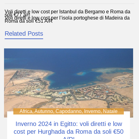
Voli diretti e low cost per Istanbul da Bergamo e Roma da
Navigazione
soli €77 a/r!
Voli diretti e low cost per l’isola portoghese di Madeira da
articoli
Roma da soli €51 A/R
Related Posts
Africa
,
Autunno
,
Capodanno
,
Inverno
,
Natale
Inverno 2024 in Egitto: voli diretti e low
cost per Hurghada da Roma da soli €50