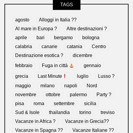
TAGS
agosto
Alloggi in Italia ??
Al mare in Europa ?️
Altre destinazioni ?
aprile
bari
bergamo
bologna
calabria
canarie
catania
Centro
Destinazione esotica ?
dicembre
febbraio
Fuga in città
gennaio
grecia
Last Minute
luglio
Lusso ?
maggio
milano
napoli
Nord
novembre
ottobre
palermo
Party ?
pisa
roma
settembre
sicilia
Sud & Isole
thailandia
torino
treviso
Vacanze in Africa ?
Vacanze in Grecia??
Vacanze in Spagna ??
Vacanze Italiane ??