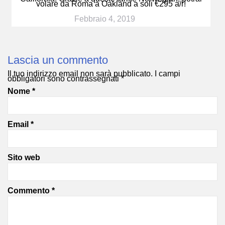
volare da Roma a Oakland a soli €295 a/r!
Febbraio 4, 2019
Lascia un commento
Il tuo indirizzo email non sarà pubblicato.
I campi
obbligatori sono contrassegnati
*
Nome
*
Email
*
Sito web
Commento
*