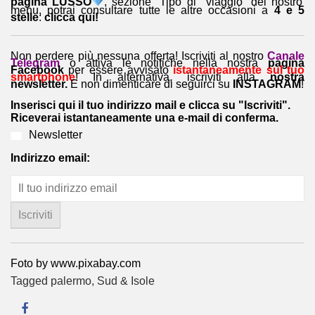
pagina LUSSO
, sezione “Tipo di viaggio” del nostro
menu, potrai consultare tutte le altre occasioni a
4 e 5
stelle
:
clicca qui!
Non perdere più nessuna offerta! Iscriviti al nostro
Canale
Telegram
o attiva le notifiche nella nostra
pagina
Facebook
per essere avvisato
istantaneamente sul tuo
smartphone
! In alternativa, iscriviti alla
nostra
newsletter.
E non dimenticare di seguirci su
INSTAGRAM
!
Inserisci qui il tuo indirizzo mail e clicca su "Iscriviti".
Riceverai istantaneamente una e-mail di conferma.
Newsletter
Indirizzo email:
Foto by www.pixabay.com
Tagged
palermo
,
Sud & Isole