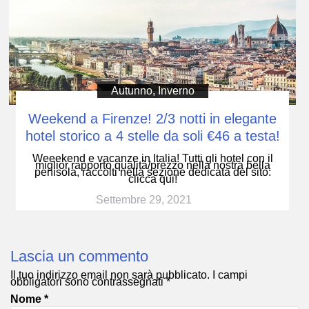
Autunno
,
Inverno
Weekend a Firenze! 2/3 notti in elegante
hotel storico a 4 stelle da soli €46 a testa!
Weeekend e vacanze in Italia! Tutti gli hotel con il
miglior rapporto qualità/prezzo nella nostra bella
penisola, raccolti nella sezione dedicata del sito:
clicca qui!
Settembre 29, 2021
Lascia un commento
Il tuo indirizzo email non sarà pubblicato.
I campi
obbligatori sono contrassegnati
*
Nome
*