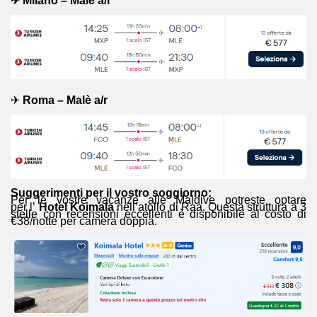
✈
Milano – Malè a/r
✈
Roma – Malè a/r
Suggerimenti per il vostro soggiorno:
Per le vostre vacanze alle Maldive potreste optare
per l’
Hotel Koimala
nell’atollo di Raa. Questa struttura a 3
stelle con recensioni eccellenti è disponibile al costo di
€38/notte per camera doppia.