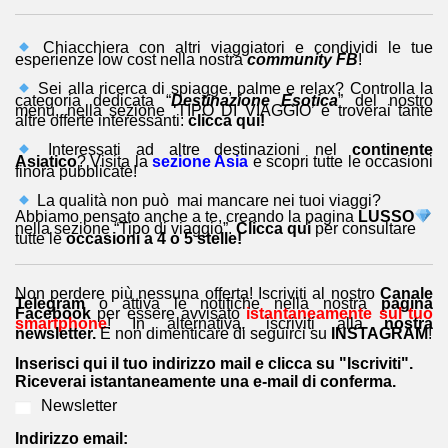
Chiacchiera con altri viaggiatori e condividi le tue
esperienze low cost nella nostra
community FB
!
Sei alla ricerca di spiagge, palme e relax? Controlla la
categoria dedicata “
Destinazione Esotica
” del nostro
menu, nella sezione ‘TIPO DI VIAGGIO’ e troverai tante
altre offerte interessanti:
clicca qui!
Interessati ad altre destinazioni nel
continente
Asiatico
? Visita la
sezione Asia
e scopri tutte le occasioni
finora pubblicate!
La qualità non può mai mancare nei tuoi viaggi?
Abbiamo pensato anche a te, creando la pagina
LUSSO
nella sezione “Tipo di viaggio”.
Clicca qui
per consultare
tutte le
occasioni a 4 o 5 stelle!
Non perdere più nessuna offerta! Iscriviti al nostro
Canale
Telegram
o attiva le notifiche nella nostra
pagina
Facebook
per essere avvisato
istantaneamente sul tuo
smartphone
! In alternativa, iscriviti alla
nostra
newsletter.
E non dimenticare di seguirci su
INSTAGRAM
!
Inserisci qui il tuo indirizzo mail e clicca su "Iscriviti".
Riceverai istantaneamente una e-mail di conferma.
Newsletter
Indirizzo email: