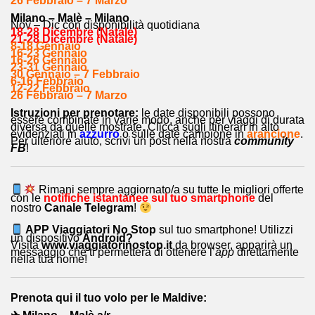
26 Febbraio – 7 Marzo
Milano – Malè – Milano
Nov – Dic con disponibilità quotidiana
18-28 Dicembre (Natale)
21-28 Dicembre (Natale)
8-18 Gennaio
16-23 Gennaio
16-26 Gennaio
23-31 Gennaio
30 Gennaio – 7 Febbraio
6-16 Febbraio
12-22 Febbraio
26 Febbraio – 7 Marzo
Istruzioni per prenotare:
le date disponibili possono
essere combinate in varie modo, anche per viaggi di durata
diversa da quelle mostrate. Clicca sugli itinerari in alto
evidenziati in
azzurro
o sulle date campione in
arancione
.
Per ulteriore aiuto, scrivi un post nella nostra
community
FB
!
Rimani sempre aggiornato/a su tutte le migliori offerte
con le
notifiche istantanee sul tuo smartphone
del
nostro
Canale Telegram
!
APP Viaggiatori No Stop
sul tuo smartphone! Utilizzi
un dispositivo
Android?
Visita
www.viaggiatorinostop.it
da browser, apparirà un
messaggio che ti permetterà di ottenere l’
app
direttamente
nella tua home!
Prenota qui il tuo volo per le Maldive: