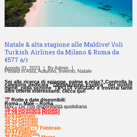
Natale & alta stagione alle Maldive! Voli
Turkish Airlines da Milano & Roma da
€577 a/r
Agosto 31, 2023
By
Admin
Posted in
Asia
,
Autunno
,
Inverno
,
Natale
Sei alla ricerca di spiagge, palme e relax? Controlla la
categoria dedicata “
Destinazione Esotica
” del nostro
menu, nella sezione ‘TIPO DI VIAGGIO’ e troverai tante
altre offerte interessanti:
clicca qui!
Rotte e date disponibili:
Roma – Malè – Roma
Nov – Dic con disponibilità quotidiana
18-28 Dicembre (Natale)
21-28 Dicembre (Natale)
8-18 Gennaio
16-23 Gennaio
16-26 Gennaio
23-31 Gennaio
30 Gennaio – 7 Febbraio
6-16 Febbraio
12-22 Febbraio