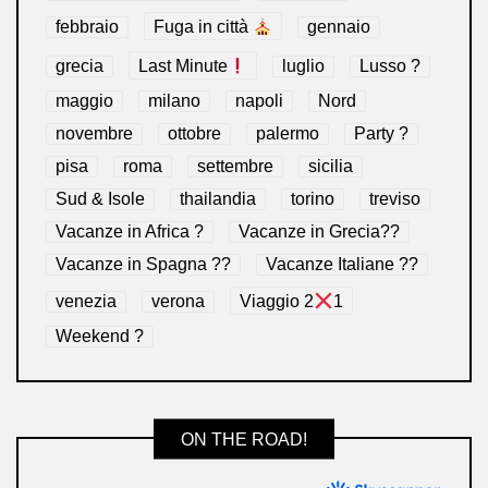
febbraio
Fuga in città
gennaio
grecia
Last Minute
luglio
Lusso ?
maggio
milano
napoli
Nord
novembre
ottobre
palermo
Party ?
pisa
roma
settembre
sicilia
Sud & Isole
thailandia
torino
treviso
Vacanze in Africa ?
Vacanze in Grecia??
Vacanze in Spagna ??
Vacanze Italiane ??
venezia
verona
Viaggio 2
1
Weekend ?
ON THE ROAD!