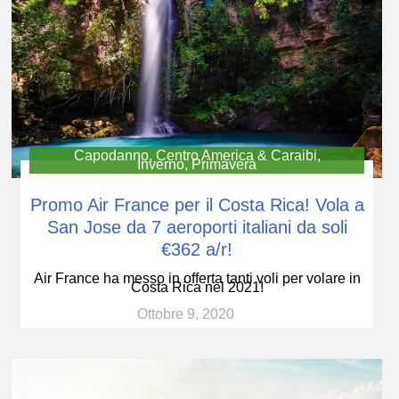
Capodanno
,
Centro America & Caraibi
,
Inverno
,
Primavera
Promo Air France per il Costa Rica! Vola a
San Jose da 7 aeroporti italiani da soli
€362 a/r!
Air France ha messo in offerta tanti voli per volare in
Costa Rica nel 2021!
Ottobre 9, 2020