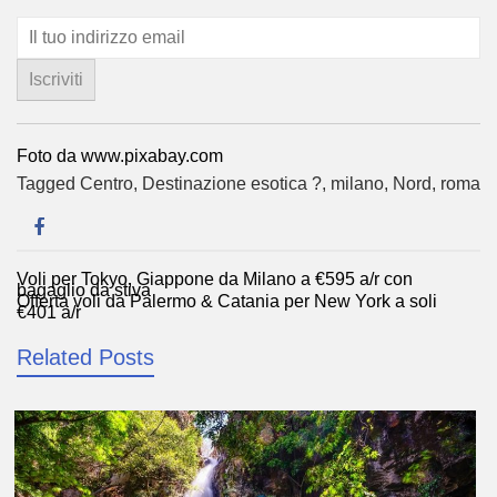
Foto da www.pixabay.com
Tagged
Centro
,
Destinazione esotica ?
,
milano
,
Nord
,
roma
Voli per Tokyo, Giappone da Milano a €595 a/r con
Navigazione
bagaglio da stiva
Offerta voli da Palermo & Catania per New York a soli
articoli
€401 a/r
Related Posts