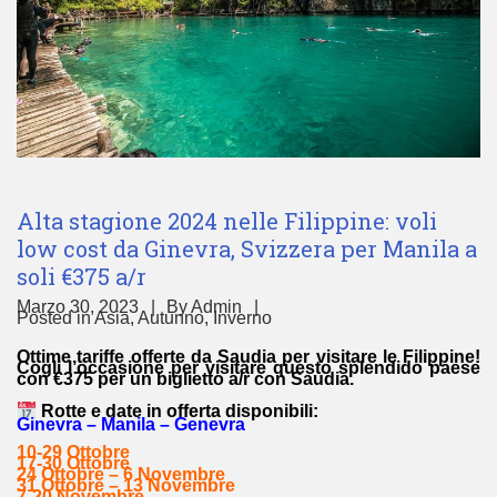
Alta stagione 2024 nelle Filippine: voli
low cost da Ginevra, Svizzera per Manila a
soli €375 a/r
Marzo 30, 2023
By
Admin
Posted in
Asia
,
Autunno
,
Inverno
Ottime tariffe offerte da Saudia per visitare le Filippine!
Cogli l’occasione per visitare questo splendido paese
con €375 per un biglietto a/r con Saudia.
Rotte e date in offerta disponibili:
Ginevra – Manila – Genevra
10-29 Ottobre
17-30 Ottobre
24 Ottobre – 6 Novembre
31 Ottobre – 13 Novembre
7-20 Novembre