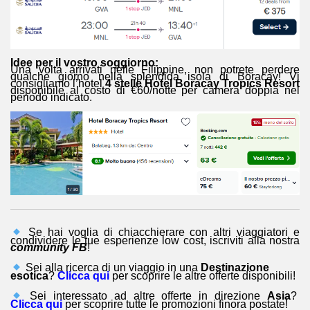
Idee per il vostro soggiorno:
Una volta arrivati nelle Filippine, non potrete perdere
qualche giorno nella splendida isola di Boracay! Vi
consigliamo l’hotel
4 stelle
Hotel Boracay Tropics Resort
disponibile al costo di €60/notte per camera doppia nel
periodo indicato.
Se hai voglia di chiacchierare con altri viaggiatori e
condividere le tue esperienze low cost, iscriviti alla nostra
community FB
!
Sei alla ricerca di un viaggio in una
Destinazione
esotica
?
Clicca qui
per scoprire le altre offerte disponibili!
Sei interessato ad altre offerte in direzione
Asia
?
Clicca qui
per scoprire tutte le promozioni finora postate!