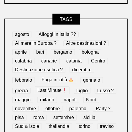
TAGS
agosto
Alloggi in Italia ??
Al mare in Europa ?️
Altre destinazioni ?
aprile
bari
bergamo
bologna
calabria
canarie
catania
Centro
Destinazione esotica ?
dicembre
febbraio
Fuga in città
gennaio
grecia
Last Minute
luglio
Lusso ?
maggio
milano
napoli
Nord
novembre
ottobre
palermo
Party ?
pisa
roma
settembre
sicilia
Sud & Isole
thailandia
torino
treviso