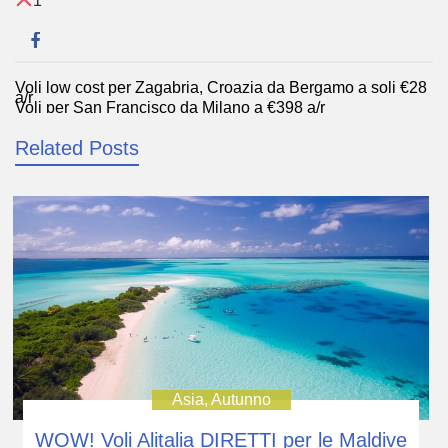
1
Voli low cost per Zagabria, Croazia da Bergamo a soli €28
Navigazione
a/r
Voli per San Francisco da Milano a €398 a/r
articoli
Related Posts
Asia
,
Autunno
WOW! Voli Alitalia DIRETTI per le Maldive