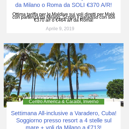
da Milano o Roma da SOLI €370 A/R!
Ottima tariffa per le Maldive sui voli diretti per Malè
con partenza da Milano. Scopri il paradiso con soli
€370 a/r o €464 a/r da Roma!
Aprile 9, 2019
Centro America & Caraibi
,
Inverno
Settimana All-inclusive a Varadero, Cuba!
Soggiorno presso resort a 4 stelle sul
mare + voli da Milano a €713!