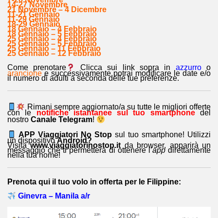
14-27 Novembre
21 Novembre – 4 Dicembre
11-21 Gennaio
11-29 Gennaio
18-29 Gennaio
18 Gennaio – 4 Febbraio
18 Gennaio – 5 Febbraio
25 Gennaio – 4 Febbraio
25 Gennaio – 5 Febbraio
25 Gennaio – 11 Febbraio
25 Gennaio – 12 Febbraio
Come prenotare
Clicca sui link sopra in
azzurro
o
arancione
e successivamente potrai modificare le date e/o
il numero di adulti a seconda delle tue preferenze.
Rimani sempre aggiornato/a su tutte le migliori offerte
con le
notifiche istantanee sul tuo smartphone
del
nostro
Canale Telegram
!
APP Viaggiatori No Stop
sul tuo smartphone! Utilizzi
un dispositivo
Android?
Visita
www.viaggiatorinostop.it
da browser, apparirà un
messaggio che ti permetterà di ottenere l’
app
direttamente
nella tua home!
Prenota qui il tuo volo in offerta per le Filippine:
Ginevra – Manila a/r