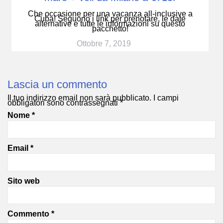
Che occasione per una vacanza all-inclusive a
Cuba! Seguono i link per prenotare, le date
alternative e tutte le informazioni su questo
pacchetto!
Ottobre 7, 2019
Lascia un commento
Il tuo indirizzo email non sarà pubblicato.
I campi
obbligatori sono contrassegnati
*
Nome
*
Email
*
Sito web
Commento
*