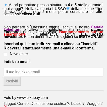
Adori pernottare presso strutture a
4
o
5 stelle
durante i
tuoi viaggi? Nella categoria
LUSSO
della sezione “Tipo
di viaggio” del nostro menu potrai consultare le altre
occasioni:
clicca qui!
Non perdere più nessuna offerta! Iscriviti al nostro
Canale
Telegram
o attiva le notifiche nella nostra
pagina
Facebook
per essere avvisato
istantaneamente sul tuo
smartphone
! In alternativa, iscriviti alla
nostra
newsletter.
E non dimenticare di seguirci su
INSTAGRAM
!
Inserisci qui il tuo indirizzo mail e clicca su "Iscriviti".
Riceverai istantaneamente una e-mail di conferma.
Newsletter
Indirizzo email:
Foto by www.pixabay.com
Tagged
Centro
,
Destinazione esotica ?
,
Lusso ?
,
Viaggio 2