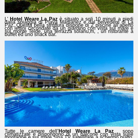
L’
Hotel Weare La Paz
è situato a soli 10 minuti a piedi
dalla spiaggia di Playa Martianez e dal belvedere di La
Paz. Questa bella struttura dispone di 2 piscine all’aperto
con lettini circondate da un giardino con vista sul mare e
sul monte Teide, una terrazza solariu,m, , un ristorante a
buffet ed uno snack bar.
Tutte le camere dell’
Hotel Weare La Paz
sono
climatizzate e dispongono di un balcone con vista sulle
montagne e sul mare, una TV satellitare a schermo piatto,