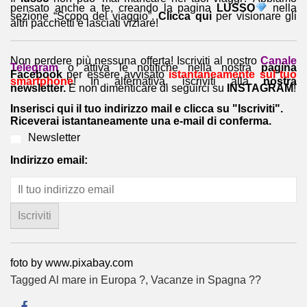
pensato anche a te, creando la pagina
LUSSO
nella
sezione “Scopo del viaggio”.
Clicca qui
per visionare gli
altri pacchetti e lasciati viziare!
Non perdere più nessuna offerta! Iscriviti al nostro
Canale
Telegram
o attiva le notifiche nella nostra
pagina
Facebook
per essere avvisato
istantaneamente sul tuo
smartphone
! In alternativa, iscriviti alla
nostra
newsletter.
E non dimenticare di seguirci su
INSTAGRAM
!
Inserisci qui il tuo indirizzo mail e clicca su "Iscriviti".
Riceverai istantaneamente una e-mail di conferma.
Newsletter
Indirizzo email:
foto by www.pixabay.com
Tagged
Al mare in Europa ?️
,
Vacanze in Spagna ??