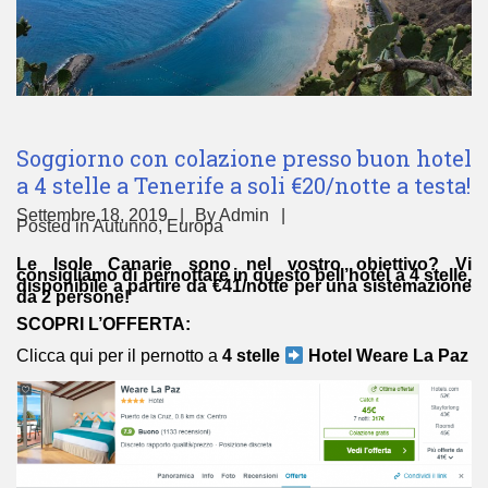
Soggiorno con colazione presso buon hotel
a 4 stelle a Tenerife a soli €20/notte a testa!
Settembre 18, 2019
By
Admin
Posted in
Autunno
,
Europa
Le Isole Canarie sono nel vostro obiettivo? Vi
consigliamo di pernottare in questo bell’hotel a 4 stelle,
disponibile a partire da €41/notte per una sistemazione
da 2 persone!
SCOPRI L’OFFERTA:
Clicca qui per il pernotto a
4 stelle
Hotel Weare La Paz