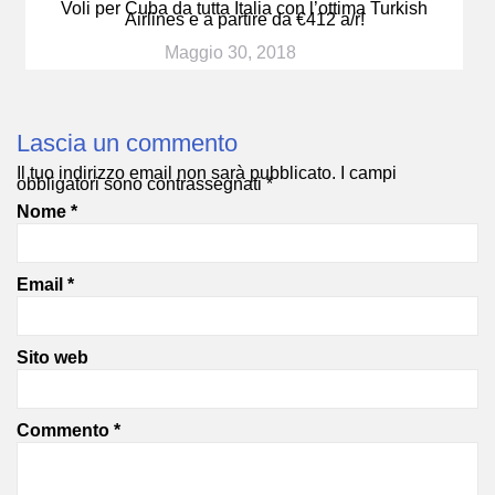
Voli per Cuba da tutta Italia con l’ottima Turkish
Airlines e a partire da €412 a/r!
Maggio 30, 2018
Lascia un commento
Il tuo indirizzo email non sarà pubblicato.
I campi
obbligatori sono contrassegnati
*
Nome
*
Email
*
Sito web
Commento
*