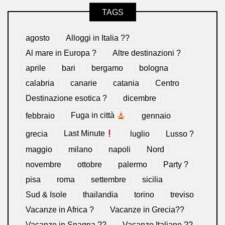
TAGS
agosto
Alloggi in Italia ??
Al mare in Europa ?️
Altre destinazioni ?
aprile
bari
bergamo
bologna
calabria
canarie
catania
Centro
Destinazione esotica ?
dicembre
febbraio
Fuga in città
gennaio
grecia
Last Minute
luglio
Lusso ?
maggio
milano
napoli
Nord
novembre
ottobre
palermo
Party ?
pisa
roma
settembre
sicilia
Sud & Isole
thailandia
torino
treviso
Vacanze in Africa ?
Vacanze in Grecia??
Vacanze in Spagna ??
Vacanze Italiane ??