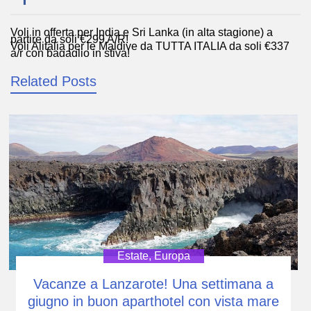
Voli in offerta per India e Sri Lanka (in alta stagione) a
Navigazione
partire da soli €299 A/R!
Voli Alitalia per le Maldive da TUTTA ITALIA da soli €337
articoli
a/r con bagaglio in stiva!
Related Posts
Estate
,
Europa
Vacanze a Lanzarote! Una settimana a
giugno in buon aparthotel con vista mare