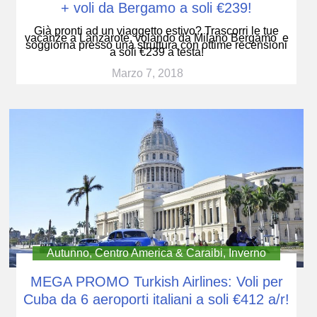
+ voli da Bergamo a soli €239!
Già pronti ad un viaggetto estivo? Trascorri le tue
vacanze a Lanzarote, volando da Milano Bergamo e
soggiorna presso una struttura con ottime recensioni
a soli €239 a testa!
Marzo 7, 2018
Autunno
,
Centro America & Caraibi
,
Inverno
MEGA PROMO Turkish Airlines: Voli per
Cuba da 6 aeroporti italiani a soli €412 a/r!