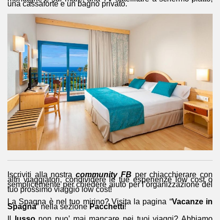
una cassaforte e un bagno privato.
Iscriviti alla nostra
community FB
per chiacchierare con
altri viaggiatori, condividere le tue esperienze low cost o
semplicemente per chiedere aiuto per l’organizzazione del
tuo prossimo viaggio low cost!
La Spagna è nel tuo mirino? Visita la pagina “
Vacanze in
Spagna
” nella sezione
Pacchetti
!
Il
lusso
non puo’ mai mancare nei tuoi viaggi? Abbiamo