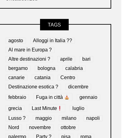
TAGS
agosto
Alloggi in Italia ??
Al mare in Europa ?️
Altre destinazioni ?
aprile
bari
bergamo
bologna
calabria
canarie
catania
Centro
Destinazione esotica ?
dicembre
febbraio
Fuga in città
gennaio
grecia
Last Minute
luglio
Lusso ?
maggio
milano
napoli
Nord
novembre
ottobre
palermo
Party ?
pisa
roma