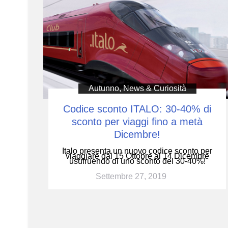
Autunno
,
News & Curiosità
Codice sconto ITALO: 30-40% di
sconto per viaggi fino a metà
Dicembre!
Italo presenta un nuovo codice sconto per
viaggiare dal 15 Ottobre al 14 Dicembre
usufruendo di uno sconto del 30-40%!
Settembre 27, 2019