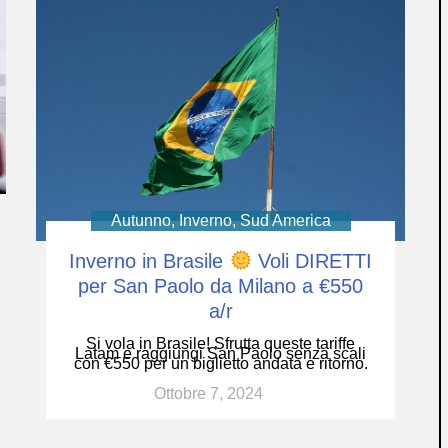
Autunno
,
Inverno
,
Sud America
Inverno in Brasile
Voli DIRETTI
per San Paolo da Milano a €550
a/r
Si vola in Brasile! Sfrutta queste tariffe
Latam e raggiungi San Paolo senza scali
con €550 per un biglietto andata e ritorno.
Ottobre 7, 2024