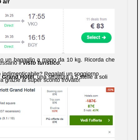
 a/r
ono un bagaglio a mano da 10 kg. Ricorda che
essario il
visto turistico
.
 indimenticabile? Regalati un soggiorno
t Grand Hotel
, una struttura a 5 stelle a soli
 grazie al super sconto trovato!