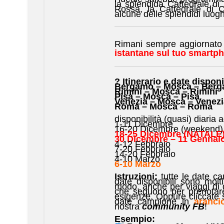
la splendida Cattedrale d
Rossa, la Cattedrale di C
alcune delle splendidi luoghi
Rimani sempre aggiornato s
istantane sul tuo smartp
?
Itinerario e date disponib
Bergamo – Mosca – Ber
Rimini – Mosca – Rimini
Pisa – Mosca – Pisa
Venezia – Mosca – Venezi
Roma – Mosca – Roma
disponibilità (quasi) diari
1-11 Dicembre
16-20 Dicembre (weekend)
18-25 Dicembre (NATALE
30 Dicembre – 11 Genna
4-12 Febbraio
7-20 Febbraio
14-20 Febbraio
4-10 Marzo
6-10 Marzo
Istruzioni:
tutte le date c
date disponibili sono mol
modo, anche per viaggi di du
che seguono per prenota
esigenze. Oppure cliccate s
date campione in
aranci
nostra
community FB
!
Esempio: