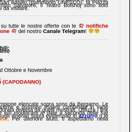
i San Basilio (patrimonio UNESCO), la Piazza
risto Salvatore, il Teatro Bolshoj sono solo
 da visitare.
u tutte le nostre offerte con le
notifiche
hone
del nostro
Canale Telegram
!
ili:
gamo
a
a ad Ottobre e Novembre
)
io (CAPODANNO)
ampione elencate sopra sono da Bergamo. Le
tissime e possono essere combinate in varie
rata diversa da quelli mostrati. Utilizza i link
re e/o
modificare le date
a seconda delle tue
ugli itinerari sopra evidenziati in
azzurro
o le
one
. Per ulteriore aiuto, ti aspettiamo nella