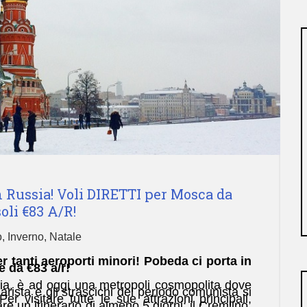
 Russia! Voli DIRETTI per Mosca da
soli €83 A/R!
o
,
Inverno
,
Natale
r tanti aeroporti minori! Pobeda ci porta in
e da €83 a/r!
ia, è ad oggi una metropoli cosmopolita dove
zarista e gli strascichi del periodo comunista si
er visitare tutte le sue attrazioni principali,
 un itinerario di almeno 5 giorni: il Cremlino,