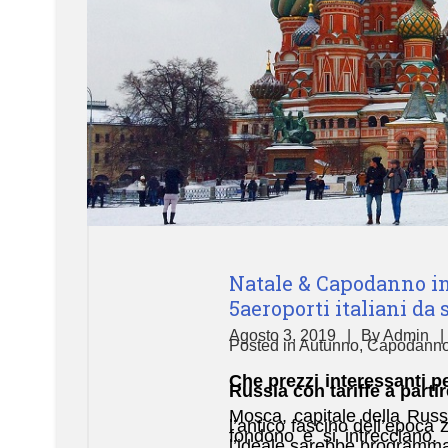
Natale & Capodanno in
5aeroporti italiani da 
Agosto 3, 2019
By
Admin
Posted in
Autunno
,
Capodann
Che prezzi interessanti pe
Russia con tariffe a partir
Mosca, capitale della Russ
l’antico fascino dell’epoca 
fondono e si intrecciano. P
l’ideale sarebbe programmare