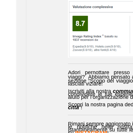
Adori pernottare presso
viaggi? Abbiamo pensato a
sezione “Scopo del viaggio
lasciati viziare!
Iscriviti alla nostra
commun
condividere le tue esperi
aiuto per l’organizzazione 
Scopri la nostra pagina dedi
città
“!
Rimani sempre aggiornato i
le notifiche nella nostra
istantaneamente su tutte l
su
INSTAGRAM
!