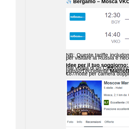
Bergamo – Mosca VKO
NB: Queste tariffe includ
per visitare la Russia è nec
Idee per il tuo soggiorno:
Hai voglia di un Capodanno
presso l’eccellente
Marriot
€87/notte per camera doppia