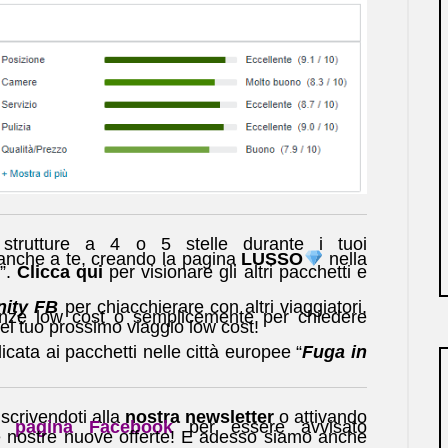
 strutture a 4 o 5 stelle durante i tuoi
nche a te, creando la pagina
LUSSO
nella
”.
Clicca qui
per visionare gli altri pacchetti e
ity FB
per chiacchierare con altri viaggiatori,
enze low cost o semplicemente per chiedere
del tuo prossimo viaggio low cost!
cata ai pacchetti nelle città europee “
Fuga in
scrivendoti alla
nostra newsletter
o attivando
pagina Facebook
per essere avvisato
e nostre nuove offerte! E adesso siamo anche