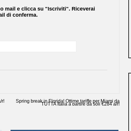
zo mail e clicca su "Iscriviti". Riceverai
il di conferma.
/r!
Spring break in Florida! Ottime tariffe per Miami da
TUTTA Italia a partire da soli €284 a/r!