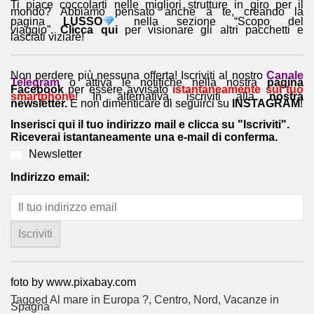
Ti piace coccolarti nelle migliori strutture in giro per il
mondo? Abbiamo pensato anche a te, creando la
pagina
LUSSO
nella sezione “Scopo del
viaggio”.
Clicca qui
per visionare gli altri pacchetti e
lasciati viziare!
Non perdere più nessuna offerta! Iscriviti al nostro
Canale
Telegram
o attiva le notifiche nella nostra
pagina
Facebook
per essere avvisato
istantaneamente sul tuo
smartphone
! In alternativa, iscriviti alla
nostra
newsletter.
E non dimenticare di seguirci su
INSTAGRAM
!
Inserisci qui il tuo indirizzo mail e clicca su "Iscriviti".
Riceverai istantaneamente una e-mail di conferma.
Newsletter
Indirizzo email:
foto by www.pixabay.com
Tagged
Al mare in Europa ?️
,
Centro
,
Nord
,
Vacanze in
Spagna