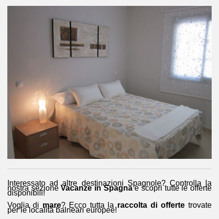
Interessato ad altre destinazioni Spagnole? Controlla la
nostra sezione
Vacanze in Spagna
e scopri tutte le offerte
disponibili!
Voglia di
mare
? Ecco tutta la
raccolta di offerte
trovate
per le località balneari europee!