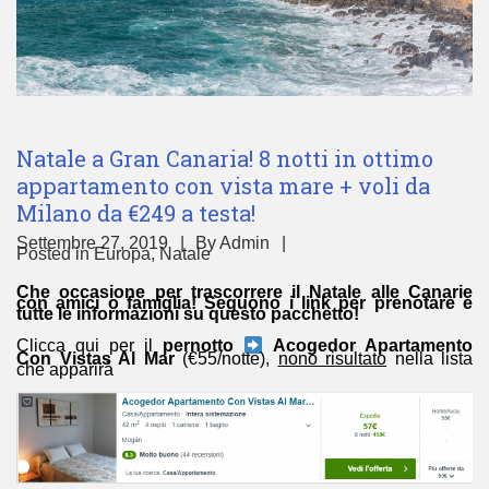
Natale a Gran Canaria! 8 notti in ottimo
appartamento con vista mare + voli da
Milano da €249 a testa!
Settembre 27, 2019
By
Admin
Posted in
Europa
,
Natale
Che occasione per trascorrere il Natale alle Canarie
con amici o famiglia! Seguono i link per prenotare e
tutte le informazioni su questo pacchetto!
Clicca qui per il
pernotto
Acogedor Apartamento
Con Vistas Al Mar
(€55/notte),
nono risultato
nella lista
che apparirà