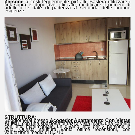
persone
a costi leggermente più alti. Basterà utilizzare i
link sopra e, dopo aver cliccato,
modificare
il numero di
adulti o le date di partenza a seconda delle proprie
esigenze.
STRUTTURA:
Soggiornerai presso
Acogedor Apartamento Con Vistas
Al Mar
, con una spaziosa terrazza vista mare, una camera
con letto matrimoniale, un divano letto per 2 persone in
sala. Questa struttura vanta ottime recensioni, con
valutazione media di 8,3/10.