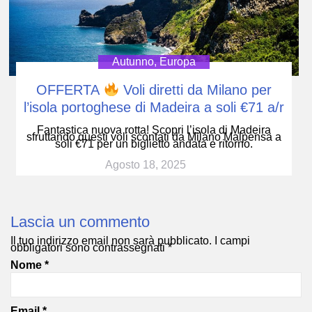
Autunno
,
Europa
OFFERTA
Voli diretti da Milano per
l’isola portoghese di Madeira a soli €71 a/r
Fantastica nuova rotta! Scopri l’isola di Madeira
sfruttando questi voli scontati da Milano Malpensa a
soli €71 per un biglietto andata e ritorno.
Agosto 18, 2025
Lascia un commento
Il tuo indirizzo email non sarà pubblicato.
I campi
obbligatori sono contrassegnati
*
Nome
*
Email
*