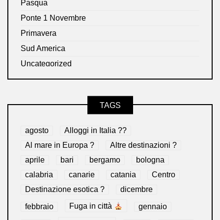
Pasqua
Ponte 1 Novembre
Primavera
Sud America
Uncategorized
TAGS
agosto
Alloggi in Italia ??
Al mare in Europa ?️
Altre destinazioni ?
aprile
bari
bergamo
bologna
calabria
canarie
catania
Centro
Destinazione esotica ?
dicembre
febbraio
Fuga in città
gennaio