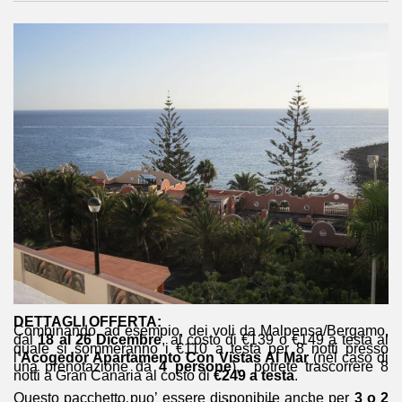
DETTAGLI OFFERTA:
Combinando, ad esempio, dei voli da Malpensa/Bergamo,
dal
18 al 26 Dicembre
, al costo di €139 o €149 a testa al
quale si sommeranno i €110 a testa per 8 notti presso
l’
Acogedor Apartamento Con Vistas Al Mar
(nel caso di
una prenotazione da
4 persone
), potrete trascorrere 8
notti a Gran Canaria al costo di
€249 a testa
.
Questo pacchetto puo’ essere disponibile anche per
3 o 2