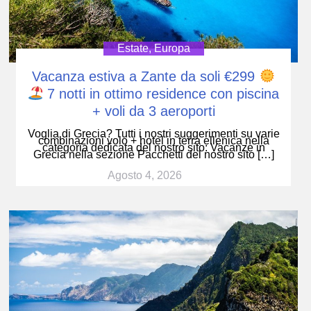
Estate
,
Europa
Vacanza estiva a Zante da soli €299
7 notti in ottimo residence con piscina
+ voli da 3 aeroporti
Voglia di Grecia? Tutti i nostri suggerimenti su varie
combinazioni volo + hotel in terra ellenica nella
categoria dedicata del nostro sito: Vacanze in
Grecia nella sezione Pacchetti del nostro sito […]
Agosto 4, 2026