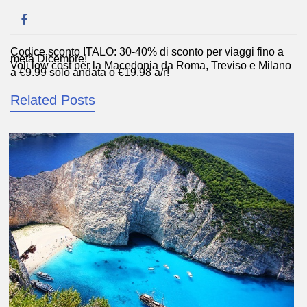
Codice sconto ITALO: 30-40% di sconto per viaggi fino a
Navigazione
metà Dicembre!
Voli low cost per la Macedonia da Roma, Treviso e Milano
articoli
a €9,99 solo andata o €19,98 a/r!
Related Posts