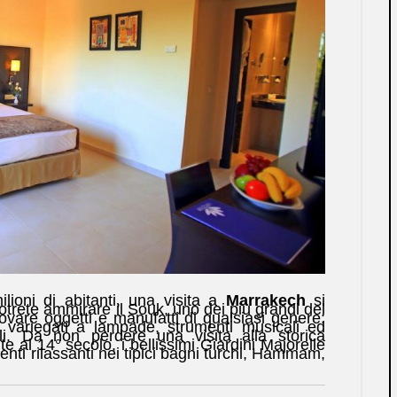
lioni di abitanti, una visita a
Marrakech
si
otrete ammirare il Souk, uno dei più grandi del
ovare oggetti e manufatti di qualsiasi genere:
ù variegati a lampade, strumenti musicali ed
li. Da non perdere una visita alla storica
e al 14° secolo, i bellissimi Giardini Majorelle
nti rilassanti nei tipici bagni turchi, Hammam,