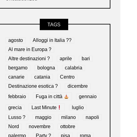
TAGS
agosto
Alloggi in Italia ??
Al mare in Europa ?️
Altre destinazioni ?
aprile
bari
bergamo
bologna
calabria
canarie
catania
Centro
Destinazione esotica ?
dicembre
febbraio
Fuga in città
gennaio
grecia
Last Minute
luglio
Lusso ?
maggio
milano
napoli
Nord
novembre
ottobre
palermo
Party ?
pisa
roma