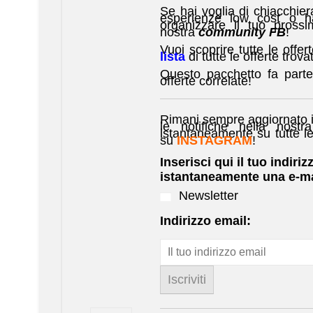
Se hai voglia di chiacchiera
esperienze low cost o hai
organizzare il tuo prossim
nostra
community FB
!
Vuoi scoprire tutte le offer
lista
di tutte le offerte trova
Questo pacchetto fa parte
offerte correlate!
Rimani sempre aggiornato i
le notifiche nella nostra
istantaneamente su tutte l
su
INSTAGRAM
!
Inserisci qui il tuo indiriz
istantaneamente una e-ma
Newsletter
Indirizzo email: