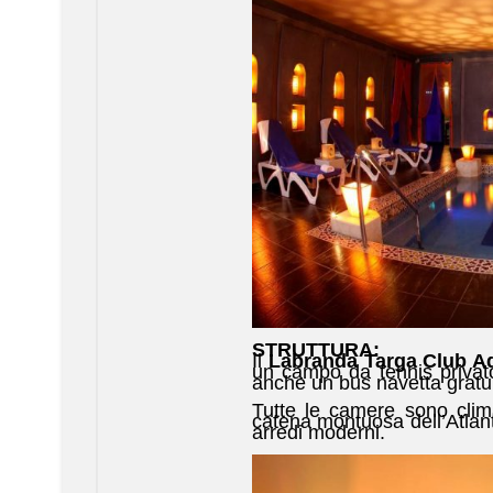
STRUTTURA:
Il
Labranda Targa Club A
un campo da tennis privato,
anche un bus navetta gratui
Tutte le camere sono clima
catena montuosa dell’Atlant
arredi moderni.