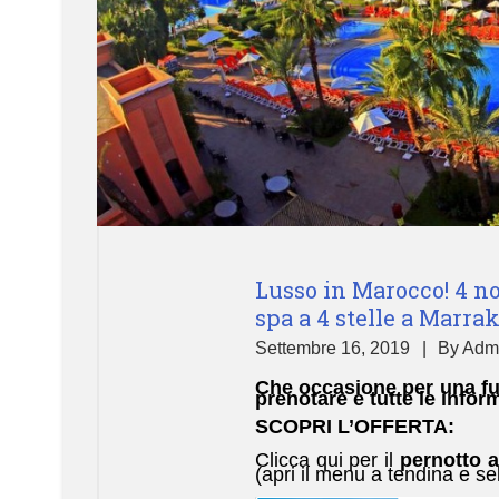
Lusso in Marocco! 4 n
spa a 4 stelle a Marrake
Settembre 16, 2019
By
Adm
Che occasione per una fu
prenotare e tutte le info
SCOPRI L’OFFERTA:
Clicca qui per il
pernotto a
(apri il menu a tendina e se