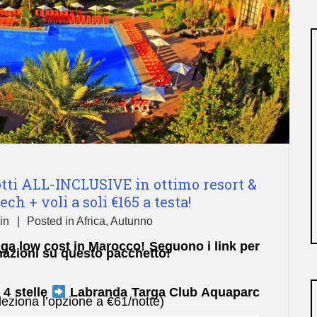
otti ALL-INCLUSIVE in ottimo resort &
ch + voli a soli €165 a testa!
in
Posted in
Africa
,
Autunno
ga low cost in Marocco! Seguono i link per
rmazioni su questo pacchetto!
 4 stelle
Labranda Targa Club Aquaparc
leziona l’opzione a €61/notte)