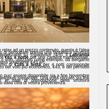
 e relax ad un prezzo contenuto, questa è l’idea
o di pernottare presso una fantastica struttura
impeccabili su
Tripadvisor (4/5)
, il
Labranda
oli
€61 a notte
per una camera matrimoniale,
. Il volo, utilizzato come esempio, da Bergamo
sterà solamente €43 a/r!
nimo di
€165 a testa
per 4 notti corrisponde
zo del volo più economico, €43, e del pernotto
o puo’ essere disponibile sia a fine Novembre
eroporti sopracitati. Una volta cliccato sui link
e le date di prenotazione della struttura
o dalla città di vostra provenienza.