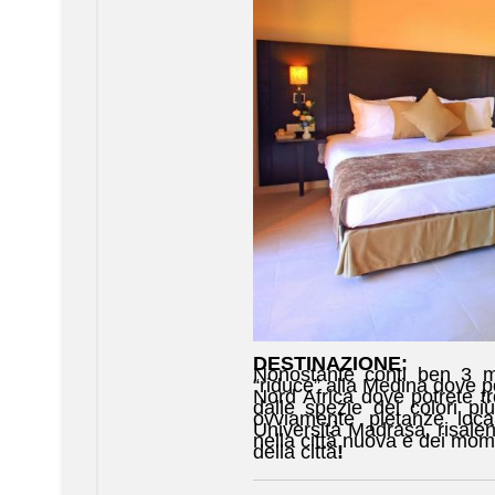
DESTINAZIONE:
Nonostante conti ben 3 mi
“riduce” alla Medina dove p
Nord Africa dove potrete tr
dalle spezie dei colori pi
ovviamente pietanze loca
Università Madrasa, risalent
nella città nuova e dei mome
della città
!