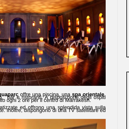
quaparc
offre una piscina, una
spa orientale
,
 bar e ristoranti. A disposizione degli ospiti
to ogni 2 ore per il centro di Marrakesh.
tizzate ed offrono una splendida vista sulla
e. Inoltre, dispongono di una TV satellitare ed