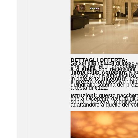
DETTAGLI OFFERTA:
Se sei alla ricerca di lusso
che fa per te! Ti proponiam
a
4 stelle
con recensioni 
Targa Club Aquaparc
a s
con soluzione tutto incluso
in date
8-12 Dicembre
, co
Il prezzo complessivo mi
quindi alla somma del prez
a testa di €122.
Istruzioni:
questo pacchett
che a Dicembre da tutti gli a
sopra, basterà modificar
adattandole a quelle del vol