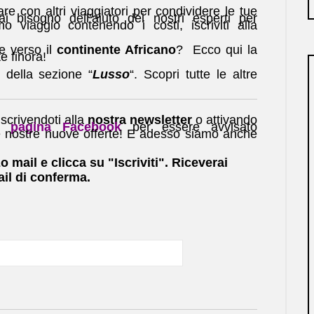
re con altri viaggiatori per condividere le tue
 bisogno dell’aiuto dei nostri esperti per
o viaggio contenendo i costi, iscriviti alla
te verso il
continente Africano
? Ecco qui la
te finora!
 della sezione “
Lusso
“. Scopri tutte le altre
scrivendoti alla
nostra newsletter
o attivando
pagina Facebook
per essere avvisato
e nostre nuove offerte! E adesso siamo anche
zo mail e clicca su "Iscriviti". Riceverai
il di conferma.