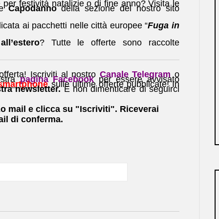
per festività natalizie o di fine anno? Visita le
e
Capodanno
della sezione del nostro sito
cata ai pacchetti nelle città europee “
Fuga in
ll’estero
? Tutte le offerte sono raccolte
ferta! Iscriviti al nostro
Canale Telegram
o
stra
pagina Facebook
per essere avvisato
 smartphone
sulle ultime offerte pubblicate! In
tra newsletter.
E non dimenticare di seguirci
zo mail e clicca su "Iscriviti". Riceverai
il di conferma.