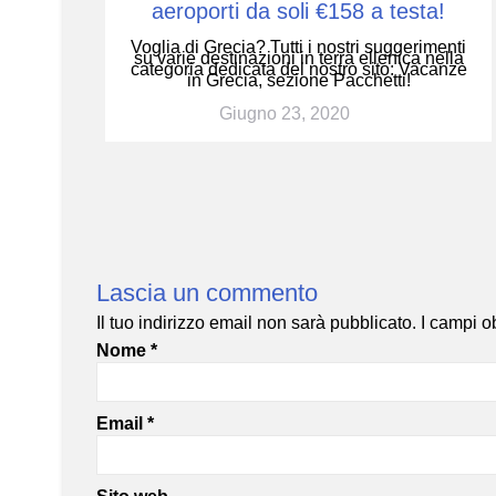
aeroporti da soli €158 a testa!
Voglia di Grecia? Tutti i nostri suggerimenti
su varie destinazioni in terra ellenica nella
categoria dedicata del nostro sito: Vacanze
in Grecia, sezione Pacchetti!
Giugno 23, 2020
Lascia un commento
Il tuo indirizzo email non sarà pubblicato.
I campi o
Nome
*
Email
*