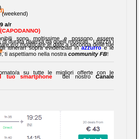
)
d)
 (weekend)
9 a/r
)
io (CAPODANNO)
nibili sono moltissime e possono essere
i durata diversa da quelli mostrati. Utilizza i
are e/o modificare le date
a seconda delle tue
li itinerari sopra evidenziati in
azzurro
e le
e
.
te, ti aspettiamo nella nostra
community FB
!
ato/a su tutte le migliori offerte con le
ul tuo smartphone
del nostro
Canale