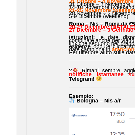
31 Ottobre – 4 Novembre
31 Ottobre – 7 Novembre
14-18 Novembre (weekend
21-25 Novembre (weeken
28 Novembre – 2 Dicembre
5-9 Dicembre (weekend)
Roma – Nis – Roma
da €5
20-27 Dicembre (NATALE
27 Dicembre – 3 Genna
Istruzioni:
le date dispo
combinate anche per viaggi d
link che seguono per
prenot
esigenze oppure clicca sug
date campione in
arancion
Per ulteriore aiuto sulle da
?
Rimani sempre aggiorn
notifiche istantanee s
Telegram
!
Esempio:
Bologna – Nis a/r