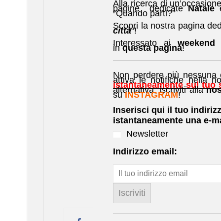
Alla ricerca di un’occasione 
pagine dedicate
Natale
“Quando parti?”
Scopri la nostra pagina dedi
città
“!
Interessato ai
weekend a
in
questa pagina
!
Non perdere più nessuna of
attiva le notifiche nella no
istantaneamente sul tuo
alternativa, iscriviti alla
nos
su
INSTAGRAM
!
Inserisci qui il tuo indiriz
istantaneamente una e-ma
Newsletter
Indirizzo email: