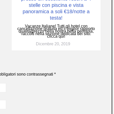
stelle con piscina e vista
panoramica a soli €18/notte a
testa!
Vacanze Italiane! Tutti gli hotel con
cancellazione gratuita ed il miglior rapporto
qualità/prezzo nella nostra bella penisola,
raccolti nella sezione dedicata del sito:
clicca qui!
Dicembre 20, 2019
bbligatori sono contrassegnati
*