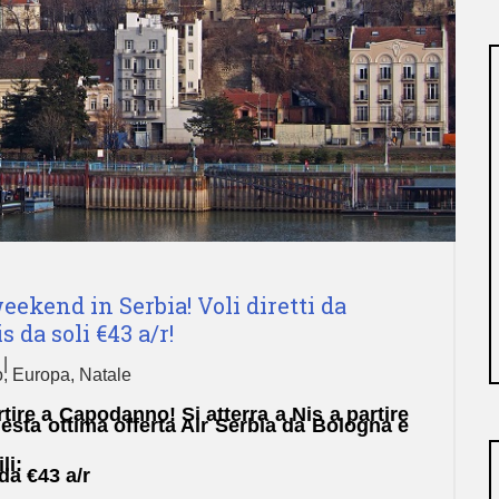
ekend in Serbia! Voli diretti da
 da soli €43 a/r!
o
,
Europa
,
Natale
artire a Capodanno! Si atterra a Nis a partire
uesta ottima offerta Air Serbia da Bologna e
li:
da €43 a/r