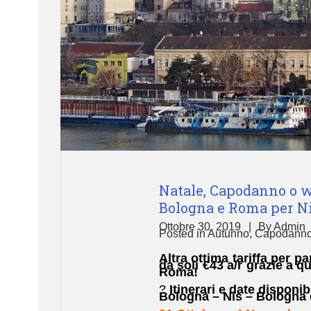
Natale, Capodanno o we
Bologna e Roma per Nis
Ottobre 30, 2019
By
Admin
Posted in
Autunno
,
Capodann
Altra ottima tariffa per p
da soli €43 a/r grazie a q
Roma!
?
Itinerari e date disponibi
Bologna – Nis – Bologna 