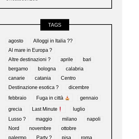
TAGS
agosto
Alloggi in Italia ??
Al mare in Europa ?️
Altre destinazioni ?
aprile
bari
bergamo
bologna
calabria
canarie
catania
Centro
Destinazione esotica ?
dicembre
febbraio
Fuga in città
gennaio
grecia
Last Minute
luglio
Lusso ?
maggio
milano
napoli
Nord
novembre
ottobre
palermo
Party ?
pisa
roma