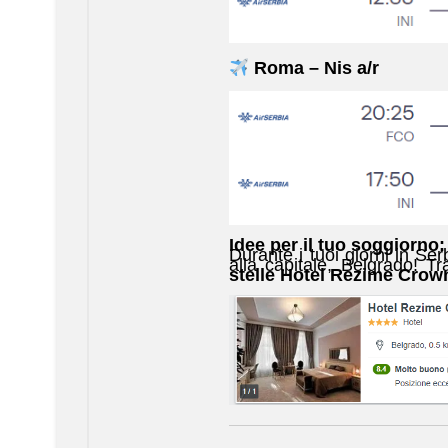
Roma – Nis a/r
Idee per il tuo soggiorno:
Durante i tuoi giorni in Ser
alla capitale, Belgrado! T
stelle
Hotel Rezime Cro