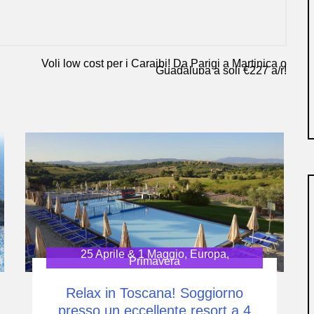
Voli low cost per i Caraibi! Da Parigi a Martinica o
Guadalupa a soli €227 a/r!
25 Aprile & 1 Maggio
,
Europa
,
Primavera
Relax in Toscana! Soggiorno
presso un eccellente resort a 4