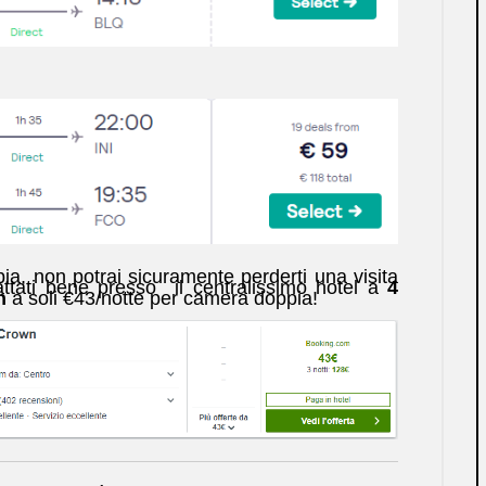
bia, non potrai sicuramente perderti una visita
rattati bene presso il centralissimo hotel a
4
wn
a soli €43/notte per camera doppia!