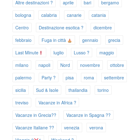
Altre destinazioni ?
aprile
bari
bergamo
bologna
calabria
canarie
catania
Centro
Destinazione esotica ?
dicembre
febbraio
Fuga in città
gennaio
grecia
Last Minute
luglio
Lusso ?
maggio
milano
napoli
Nord
novembre
ottobre
palermo
Party ?
pisa
roma
settembre
sicilia
Sud & Isole
thailandia
torino
treviso
Vacanze in Africa ?
Vacanze in Grecia??
Vacanze in Spagna ??
Vacanze Italiane ??
venezia
verona