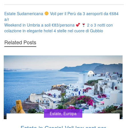
Navigazione
Estate Sudamericana
Voli per il Perù da 3 aeroporti da €684
a/r
articoli
Weekend in Umbria a soli €83/persona
2 o 3 notti con
colazione in elegante hotel 4 stelle nel cuore di Gubbio
Related Posts
Estate
,
Europa
Estate in Grecia! Voli low cost per