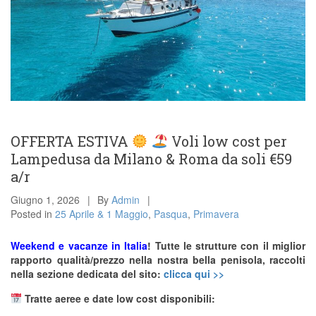
OFFERTA ESTIVA
Voli low cost per
Lampedusa da Milano & Roma da soli €59
a/r
Giugno 1, 2026
By
Admin
Posted in
25 Aprile & 1 Maggio
,
Pasqua
,
Primavera
Weekend e vacanze in Italia
! Tutte le strutture con il miglior
rapporto qualità/prezzo nella nostra bella penisola, raccolti
nella sezione dedicata del sito:
clicca qui >>
Tratte aeree e date low cost disponibili: