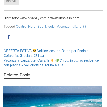
Diritti foto: www.pixabay.com e www.unsplash.com
Tagged
Centro
,
Nord
,
Sud & Isole
,
Vacanze Italiane ??
Navigazione
OFFERTA ESTIVA
Voli low cost da Roma per l’isola di
Cefalonia, Grecia a €31 a/r
articoli
Vacanza a Lanzarote, Canarie
7 notti in ottimo residence
con piscina + voli diretti da Torino a €315
Related Posts