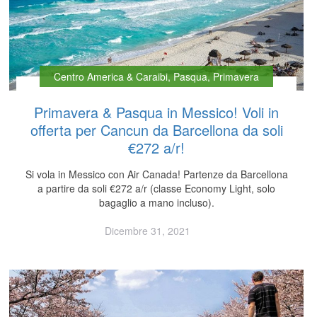
Centro America & Caraibi
,
Pasqua
,
Primavera
Primavera & Pasqua in Messico! Voli in
offerta per Cancun da Barcellona da soli
€272 a/r!
Si vola in Messico con Air Canada! Partenze da Barcellona
a partire da soli €272 a/r (classe Economy Light, solo
bagaglio a mano incluso).
Dicembre 31, 2021