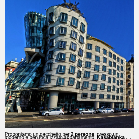
Proponiamo un pacchetto per
2 persone
, presso un
moderno e ben localizzato appartamento,
Kasablanka