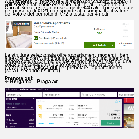
Apartments
, al prezzo di €38/notte (per camera doppia). I
voli selezionati come esempio, dall’11 al 15 Ottobre
da
Orio al Serio costeranno solamente
€45
a/r
. Il prezzo totale
per persona di
€121
corrisponde alla somma tra il valore
del volo e del pernotto di €72 a testa, per 4 notti.
La struttura selezionata offre appartamenti moderni , ben
attrezzati e con WiFi gratuito. Alcuni alloggi includono un
angolo cottura con microonde e frigorifero. Al mattino, una
colazione continentale puo’ essere consumata ad un
prezzo extra.
Clicca qui
per prenotare l’appartamento!
(sarà il secondo risultato)
Prenota qui:
✈
Bergamo – Praga a/r