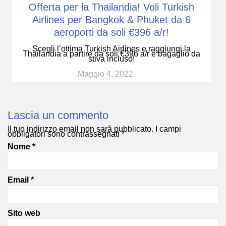
Offerta per la Thailandia! Voli Turkish
Airlines per Bangkok & Phuket da 6
aeroporti da soli €396 a/r!
Scegli l’ottima Turkish Airlines e raggiungi la
Thailandia a partire da soli €396 a/r e bagaglio da
stiva incluso!
Maggio 4, 2022
Lascia un commento
Il tuo indirizzo email non sarà pubblicato.
I campi
obbligatori sono contrassegnati
*
Nome
*
Email
*
Sito web