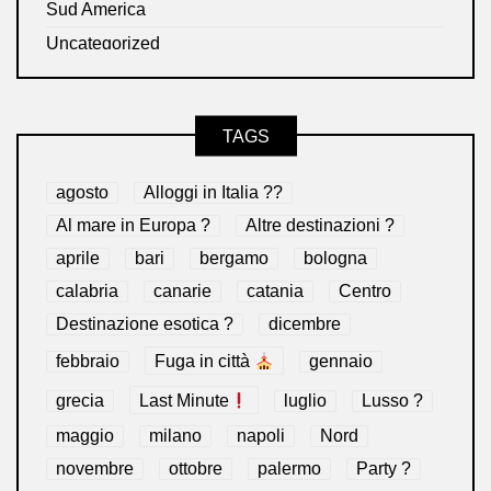
Sud America
Uncategorized
TAGS
agosto
Alloggi in Italia ??
Al mare in Europa ?️
Altre destinazioni ?
aprile
bari
bergamo
bologna
calabria
canarie
catania
Centro
Destinazione esotica ?
dicembre
febbraio
Fuga in città
gennaio
grecia
Last Minute
luglio
Lusso ?
maggio
milano
napoli
Nord
novembre
ottobre
palermo
Party ?