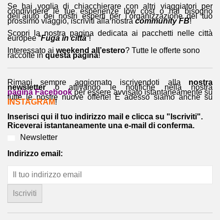
Se hai voglia di chiacchierare con altri viaggiatori per
condividere le tue esperienze low cost o hai bisogno
dell’aiuto dei nostri esperti per l’organizzazione del tuo
prossimo viaggio, iscriviti alla nostra
community FB
!
Scopri la nostra pagina dedicata ai pacchetti nelle città
europee “
Fuga in città
“!
Interessato ai
weekend all’estero
? Tutte le offerte sono
raccolte in
questa pagina
!
Rimani sempre aggiornato iscrivendoti alla
nostra
newsletter
o attivando le notifiche nella nostra
pagina Facebook
per essere avvisato istantaneamente su
tutte le nostre nuove offerte! E adesso siamo anche su
INSTAGRAM
!
Inserisci qui il tuo indirizzo mail e clicca su "Iscriviti".
Riceverai istantaneamente una e-mail di conferma.
Newsletter
Indirizzo email: