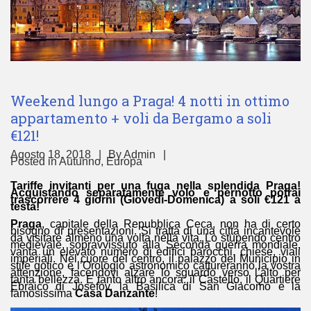
Weekend lungo a Praga! 4 notti in ottimo
appartamento + voli da Bergamo a soli
€121!
Agosto 18, 2018
By
Admin
Posted in
Autunno
,
Europa
Tariffe invitanti per una fuga nella splendida Praga!
Acquistando separatamente volo e pernotto potrai
trascorrere 4 giorni (Giovedì-Domenica) a soli €121 a
testa!
Praga
, capitale della Repubblica Ceca, non ha di certo
bisogno di presentazioni. Si tratta di una città incantevole
da visitare almeno una volta nella vita. Lo stupendo centro
medievale, sopravvissuto alla Seconda guerra mondiale,
vanta un elevato numero di edifici barocchi, chiese, viali
imperiali. Nel cuore del centro, il palazzo del Municipio in
stile gotico e l’Orologio astronomico cattureranno la vostra
attenzione, facendovi alzare lo sguardo verso l’alto per
tanta bellezza. E tanto altro ancora: il Castello, il Quartiere
Ebraico di Josefov, la Basilica di San Giacomo e la
famosissima
Casa Danzante
!