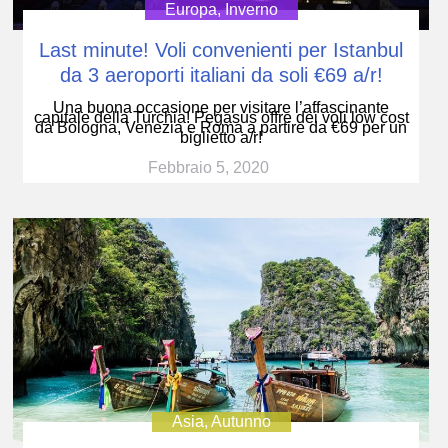
Europa
,
Inverno
Last minute! Voli convenienti per Istanbul
da 3 aeroporti italiani da soli €69 a/r!
Una buona occasione per visitare l’affascinante
capitale della Turchia! Pegasus offre dei voli low cost
da Bologna, Venezia e Roma a partire da €69 per un
biglietto a/r!
Febbraio 5, 2020
Asia
,
Autunno