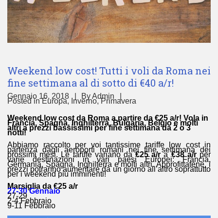
Weekend low cost! Tutti i voli da Roma nei
fine settimana al di sotto di €40 a/r!
Gennaio 16, 2018
By
Admin
Posted in
Europa
,
Inverno
,
Primavera
Weekend low cost da Roma a partire da €25 a/r! Vola in
Francia, Spagna, Inghilterra, Bulgaria, Belgio e molti
altri a prezzi bassissimi per fine settimana da 2 o 3
notti!
Abbiamo raccolto per voi tantissime tariffe low cost in
partenza dagli aeroporti romani nei fine settimana dei
prossimi mesi. Le tariffe variano da
€25 a/r
a
€38 a/r
per
varie destinazioni in vari paesi Europei: Francia,
Germania, Spagna, Inghilterra e molti altri. Approfittatene, i
prezzi potranno aumentare da un giorno all’altro soprattutto
per i weekend più imminenti!
Marsiglia da €25 a/r
27-30 Gennaio
27-29
2-4 Febbraio
9-11 Febbraio