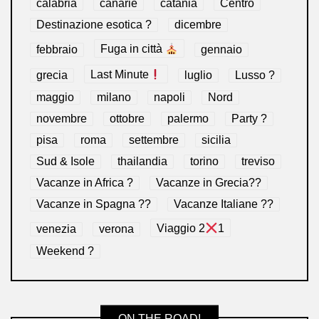
calabria
canarie
catania
Centro
Destinazione esotica ?
dicembre
febbraio
Fuga in città
gennaio
grecia
Last Minute
luglio
Lusso ?
maggio
milano
napoli
Nord
novembre
ottobre
palermo
Party ?
pisa
roma
settembre
sicilia
Sud & Isole
thailandia
torino
treviso
Vacanze in Africa ?
Vacanze in Grecia??
Vacanze in Spagna ??
Vacanze Italiane ??
venezia
verona
Viaggio 2
1
Weekend ?
ON THE ROAD!