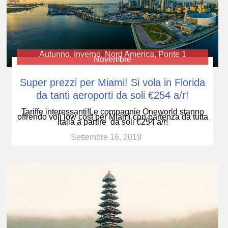
Autunno
,
Inverno
,
Nord America
,
Ponte 1
Novembre
Super prezzi per Miami! Si vola in Florida
da tanti aeroporti da soli €254 a/r!
Tariffe interessanti!Le compagnie Oneworld stanno
offrendo voli low cost per Miami con partenza da tutta
Italia a partire da soli €254 a/r!
Settembre 16, 2019