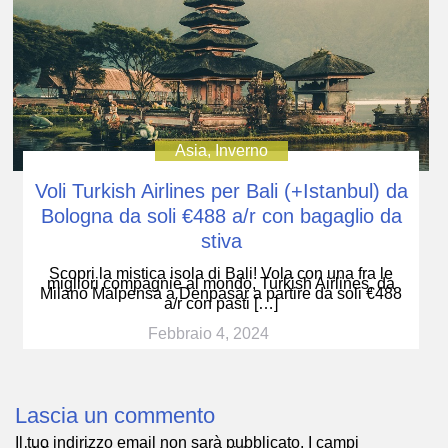
Asia
,
Inverno
Voli Turkish Airlines per Bali (+Istanbul) da
Bologna da soli €488 a/r con bagaglio da
stiva
Scopri la mistica isola di Bali! Vola con una fra le
migliori compagnie al mondo, Turkish Airlines, da
Milano Malpensa a Denpasar a partire da soli €488
a/r con pasti […]
Febbraio 4, 2024
Lascia un commento
Il tuo indirizzo email non sarà pubblicato.
I campi