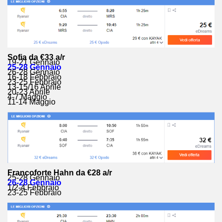
Sofia da €33 a/r
19-21 Gennaio
25-28 Gennaio
26-28 Gennaio
16-18 Febbraio
23-25 Febbraio
13-15/16 Aprile
20-23 Aprile
4-7 Maggio
11-14 Maggio
Francoforte Hahn da €28 a/r
25-28 Gennaio
26-28 Gennaio
1/2-4 Febbraio
23-25 Febbraio