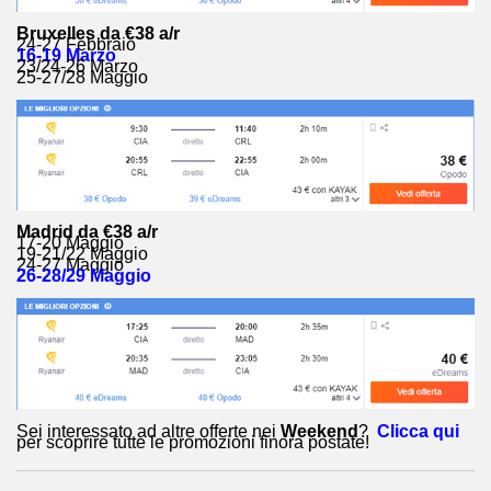
Bruxelles da €38 a/r
24-27 Febbraio
16-19 Marzo
23/24-26 Marzo
25-27/28 Maggio
Madrid da €38 a/r
17-20 Maggio
19-21/22 Maggio
24-27 Maggio
26-28/29 Maggio
Sei interessato ad altre offerte nei
Weekend
?
Clicca qui
per scoprire tutte le promozioni finora postate!