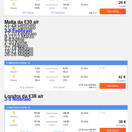
Malta da €30 a/r
27-29 Gennaio
27-30 Gennaio
3-6 Febbraio
17-20 Febbraio
9-11/12 Marzo
6-8 Aprile
7-10 Aprile
5-7 Maggio
12-14 Maggio
19-21 Maggio
26-28 Maggio
Londra da €38 a/r
3-5 febbraio