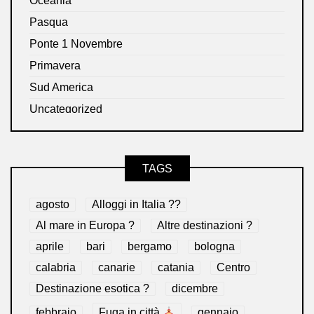
Oceania
Pasqua
Ponte 1 Novembre
Primavera
Sud America
Uncategorized
TAGS
agosto
Alloggi in Italia ??
Al mare in Europa ?️
Altre destinazioni ?
aprile
bari
bergamo
bologna
calabria
canarie
catania
Centro
Destinazione esotica ?
dicembre
febbraio
Fuga in città
gennaio