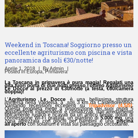
Weekend in Toscana! Soggiorno presso un
eccellente agriturismo con piscina e vista
panoramica da soli €30/notte!
Aprile 1, 2018
By
Admin
Posted in
Europa
,
Primavera
La Toscana in primavera è pura magia! Regalati una
gita fuori porta di due notti presso l’ottimo Agriturismo
Le Docce al prezzo di €30/notte (a testa, €60/camera
doppia)!
L’
Agriturismo Le Docce
è una bellissima struttura
immersa nella Valdelsa, a soli 3 km da Castelfiorentino.
Vantando recensioni eccellenti su
Tripadvisor (4,5/5)
.
Questa proprietà mette a disposizione dei suoi ospiti 5
appartamenti indipendenti e climatizzati, dall’arredamento
tipicamente rustico e ricavati da un antico fienile, dotati di
connessione Wi-Fi gratuita, un giardino di
5.000 mq
, una
zona attrezzata con giochi per bambini e una
piscina
all’aperto
con solarium e vista sul paesaggio circostante.