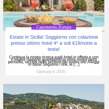
Capodanno
,
Europa
Estate in Sicilia! Soggiorno con colazione
presso ottimo hotel 4* a soli €19/notte a
testa!
Continua la nostra ricerca sugli hotel in offerta e con
il miglior rapporto qualità/prezzo nella nostra bella
penisola, raccolti nella sezione del nostro sito Alloggi
in Italia! Seguono i link, le […]
Gennaio 6, 2020