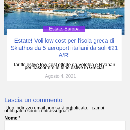
Estate
,
Europa
Estate! Voli low cost per l’isola greca di
Skiathos da 5 aeroporti italiani da soli €21
A/R!
Tariffe estive low cost offerte da Volotea e Ryanair
per trascorrere le ferie estive in Grecia!
Agosto 4, 2021
Lascia un commento
Il tuo indirizzo email non sarà pubblicato.
I campi
obbligatori sono contrassegnati
*
Nome
*