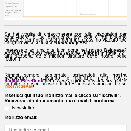
Se hai voglia di chiacchierare con altri viaggiatori per
condividere le tue esperienze low cost o hai bisogno
dell’aiuto dei nostri esperti per il tuo prossimo viaggio low
cost, iscriviti alla nostra
community FB
!
Interessato ad una gita fuori porta nel nostro Belpaese?
Abbiamo da poco creato la sezione “
Alloggi in Italia ??
“,
alla scoperta delle migliori strutture delle nostre belle
regioni!
Rimani sempre aggiornato iscrivendoti alla
nostra
newsletter
o attivando le notifiche nella nostra
pagina Facebook
per essere aggiornato istantaneamente
su tutte le nostre nuove offerte! E adesso siamo anche su
INSTAGRAM
!
Inserisci qui il tuo indirizzo mail e clicca su "Iscriviti".
Riceverai istantaneamente una e-mail di conferma.
Newsletter
Indirizzo email: