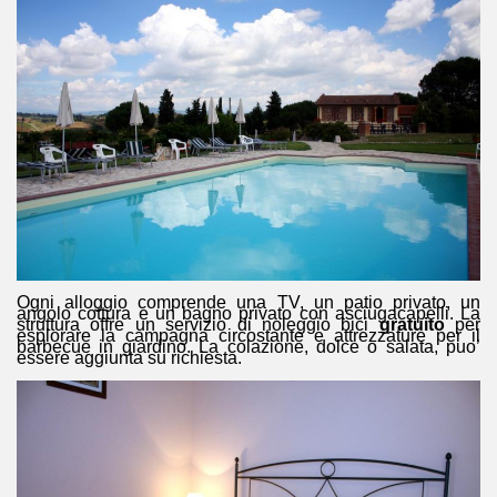
Ogni alloggio comprende una TV, un patio privato, un
angolo cottura e un bagno privato con asciugacapelli. La
struttura offre un servizio di noleggio bici
gratuito
per
esplorare la campagna circostante e attrezzature per il
barbecue in giardino. La colazione, dolce o salata, puo’
essere aggiunta su richiesta.