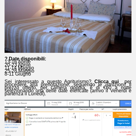
? Date disponibili:
13-16 Aprile
20-23 Aprile
11-14 Maggio
25-28 Maggio
8-11 Giugno
Sei interessato a questo Agriturismo?
Clicca qui
per
procedere alla prenotazione, seguendo le istruzioni! Il
prezzo offerto, per camera doppia, è di €60 a notte
selezionando una delle date elencate (arrivo il Venerdì e
partenza il Lunedì).