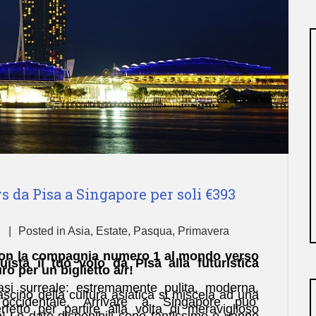
 da Pisa a Singapore per soli €393
n
Posted in
Asia
,
Estate
,
Pasqua
,
Primavera
con la compagnia numero 1 al mondo verso
uista il tuo volo da Pisa alla futuristica
o per un biglietto a/r!
si surreale: estremamente pulita, moderna,
 fascino della cultura asiatica si miscela ad una
occidentale. Arrivare a Singapore puo’
fetto per partire alla volta di meraviglioso
o! Le date disponibili sono tantissime e vanno