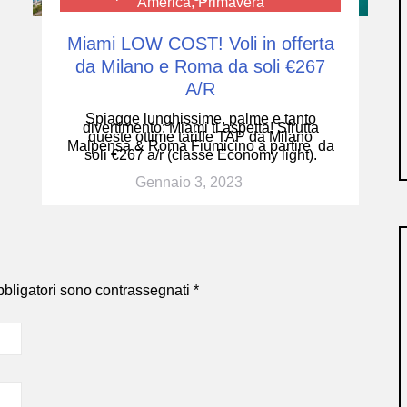
America
,
Primavera
Miami LOW COST! Voli in offerta
da Milano e Roma da soli €267
A/R
Spiagge lunghissime, palme e tanto
divertimento: Miami ti aspetta! Sfrutta
queste ottime tariffe TAP da Milano
Malpensa & Roma Fiumicino a partire da
soli €267 a/r (classe Economy light).
Gennaio 3, 2023
bbligatori sono contrassegnati
*