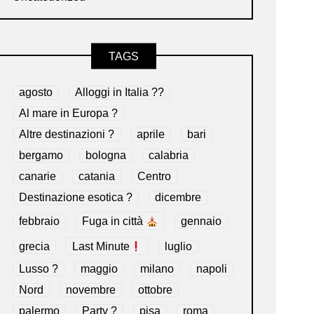
TAGS
agosto
Alloggi in Italia ??
Al mare in Europa ?️
Altre destinazioni ?
aprile
bari
bergamo
bologna
calabria
canarie
catania
Centro
Destinazione esotica ?
dicembre
febbraio
Fuga in città
gennaio
grecia
Last Minute
luglio
Lusso ?
maggio
milano
napoli
Nord
novembre
ottobre
palermo
Party ?
pisa
roma