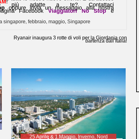
AM
!
e più adatte a te? Contattaci
op
oppure invia un messaggio alla nostra
 pagina Facebook
Viaggiatori No Stop
e
 a singapore
,
febbraio
,
maggio
,
Singapore
Ryanair inaugura 3 rotte di voli per la Giordania con
partenza dall’Italia!
25 Aprile & 1 Maggio
,
Inverno
,
Nord