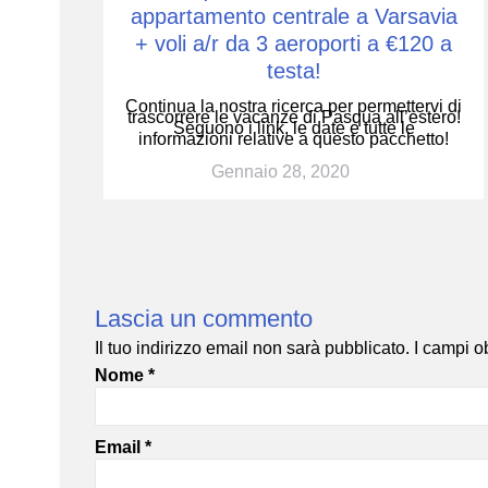
appartamento centrale a Varsavia
+ voli a/r da 3 aeroporti a €120 a
testa!
Continua la nostra ricerca per permettervi di
trascorrere le vacanze di Pasqua all’estero!
Seguono i link, le date e tutte le
informazioni relative a questo pacchetto!
Gennaio 28, 2020
Lascia un commento
Il tuo indirizzo email non sarà pubblicato.
I campi o
Nome
*
Email
*