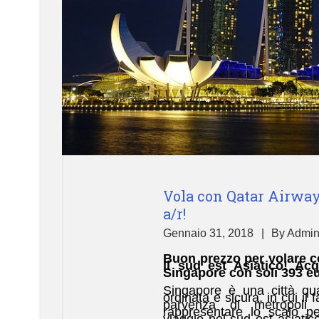
Vola con Qatar Airways
a/r!
Gennaio 31, 2018
By
Admi
Buon prezzo per volare 
il sud est Asiatico! Acq
Singapore con soli 393 eur
Singapore è una città qua
ordinata e sicura, in cui il
parvenza di metropoli 
rappresentare lo scalo per
viaggio nel sud est asiatic