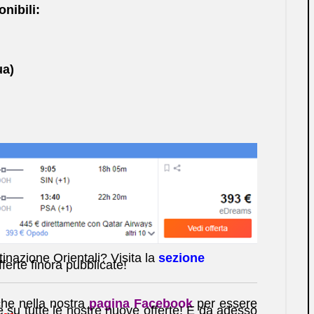
onibili:
ua)
tinazione Orientali? Visita la
sezione
fferte finora pubblicate!
iche nella nostra
pagina Facebook
per essere
 su tutte le nostre nuove offerte! E da adesso