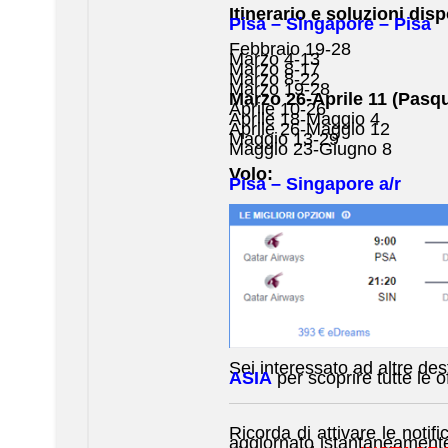
Itinerario e soluzioni disp
Pisa – Singapore – Pisa
Febbraio 19-28
Marzo 4-13
Marzo 8-17
Marzo 8-22
Marzo 19-28
Marzo 26-Aprile 11 (Pasq
Aprile 10-26
Aprile 18-Maggio 4
Aprile 26-Maggio 12
Maggio 13-29
Maggio 23-Giugno 8
Volo:
Pisa – Singapore a/r
Sei interessato ad altre des
ASIA
per scoprire tutte le o
Ricorda di attivare le notif
aggiornato istantaneamente