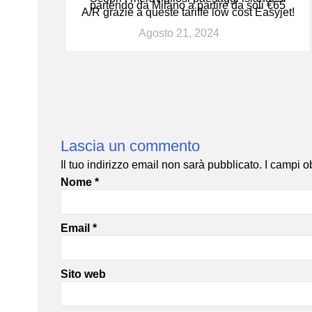
partendo da Milano a partire da soli €65
A/R grazie a queste tariffe low cost Easyjet!
Agosto 21, 2024
Lascia un commento
Il tuo indirizzo email non sarà pubblicato.
I campi o
Nome
*
Email
*
Sito web