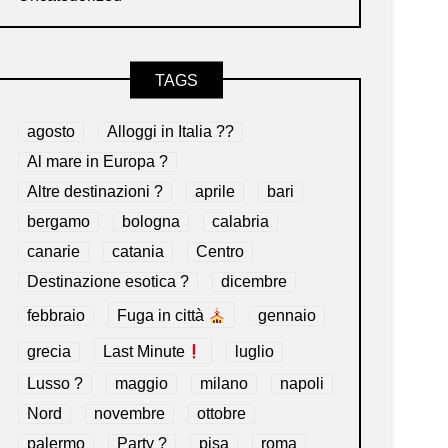
TAGS
agosto
Alloggi in Italia ??
Al mare in Europa ?️
Altre destinazioni ?
aprile
bari
bergamo
bologna
calabria
canarie
catania
Centro
Destinazione esotica ?
dicembre
febbraio
Fuga in città
gennaio
grecia
Last Minute
luglio
Lusso ?
maggio
milano
napoli
Nord
novembre
ottobre
palermo
Party ?
pisa
roma