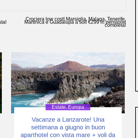
Crociera low cost! Marsiglia, Malaga, Tenerife,
sta!
Martinica e Guadalupa a soli €299 in pensione
completa!
Estate
,
Europa
Vacanze a Lanzarote! Una
settimana a giugno in buon
aparthotel con vista mare + voli da