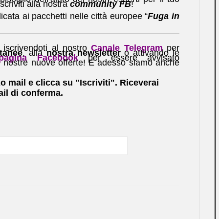
criviti alla nostra
community FB
!
cata ai pacchetti nelle città europee “
Fuga in
iscrivendoti al nostro
Canale Telegram
per
ntanee
, alla
nostra newsletter
o attivando le
agina Facebook
per essere avvisato
e nostre nuove offerte! E adesso siamo anche
zo mail e clicca su "Iscriviti". Riceverai
il di conferma.