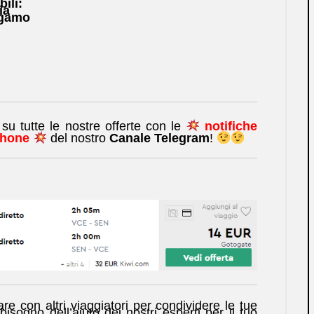
bili:
ia
rgamo
u tutte le nostre offerte con le
notifiche
phone
del nostro
Canale Telegram
!
re con altri viaggiatori per condividere le tue
isogno dell’aiuto dei nostri esperti per il tuo