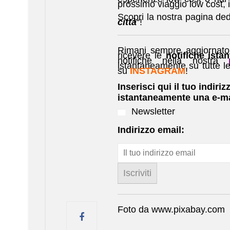
prossimo viaggio low cost, is
Scopri la nostra pagina dedi
città
“!
Rimani sempre aggiornato 
ricevere le
notifiche ista
notifiche nella nostra
p
istantaneamente su tutte l
su
INSTAGRAM
!
Inserisci qui il tuo indiriz
istantaneamente una e-ma
Newsletter
Indirizzo email:
Foto da www.pixabay.com