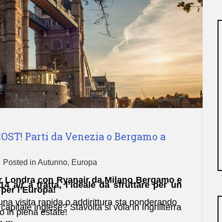
OST! Parti da Venezia o Bergamo a
Posted in
Autunno
,
Europa
per Londra con Ryanair da Milano Bergamo e
14 a/r a tratta, l’ideale da sfruttare per un
 per l’Europa!
na visita rapida o addirittura sta ponderando
capitale inglese? Stavolta si vola in Inghilterra
 in piena estate!