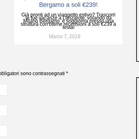
Bergamo a soli €239!
Già pronti ad un viaggetto estivo? Trascorri
le tue vacanze a Lanzarote, volando da
Milano Bergamo e soggiorna presso una
struttura con ottime recensioni a soli €239 a
testa!
Marzo 7, 2018
bbligatori sono contrassegnati
*