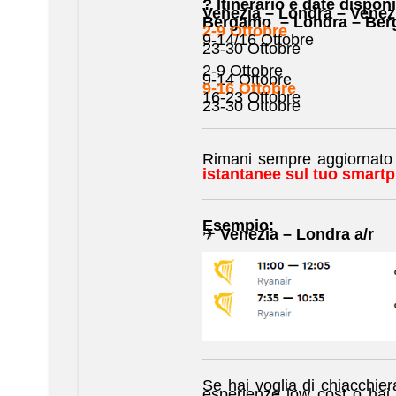
? Itinerario e date disponi
Venezia – Londra – Venez
Bergamo – Londra – Be
2-9 Ottobre
9-14/16 Ottobre
23-30 Ottobre
2-9 Ottobre
9-14 Ottobre
9-16 Ottobre
16-23 Ottobre
23-30 Ottobre
Rimani sempre aggiornato s
istantanee sul tuo smart
Esempio:
✈
Venezia – Londra a/r
Se hai voglia di chiacchiera
esperienze low cost o hai b