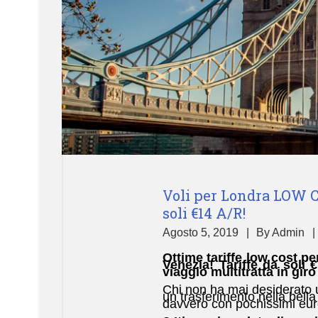
Voli per Londra LOW C
soli €14 A/R!
Agosto 5, 2019
By
Admin
Ottime tariffe low cost 
Venezia! Tariffe da soli €
viaggio multitratta in giro
Chi non ha mai desiderato u
un trasferimento nella bella 
davvero con pochissimi euro