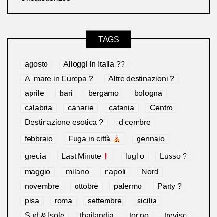
TAGS
agosto
Alloggi in Italia ??
Al mare in Europa ?️
Altre destinazioni ?
aprile
bari
bergamo
bologna
calabria
canarie
catania
Centro
Destinazione esotica ?
dicembre
febbraio
Fuga in città
gennaio
grecia
Last Minute
luglio
Lusso ?
maggio
milano
napoli
Nord
novembre
ottobre
palermo
Party ?
pisa
roma
settembre
sicilia
Sud & Isole
thailandia
torino
treviso