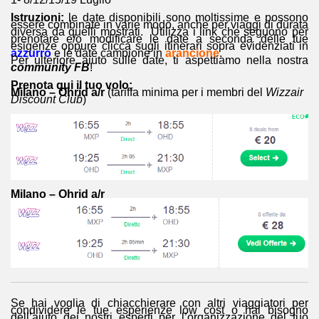
Istruzioni:
le date disponibili sono moltissime e possono
essere combinate in varie modo, anche per viaggi di durata
diversa da quelli mostrati. Utilizza i link che seguono per
prenotare e/o modificare le date a seconda delle tue
esigenze oppure clicca sugli itinerari sopra evidenziati in
azzurro
e le date campione in
arancione
.
Per ulteriore aiuto sulle date, ti aspettiamo nella nostra
community FB
!
Prenota qui il tuo volo:
Milano – Ohrid a/r
(tariffa minima per i membri del
Wizzair
Discount Club
)
Milano – Ohrid a/r
Se hai voglia di chiacchierare con altri viaggiatori per
condividere le tue esperienze low cost o hai bisogno
dell’aiuto dei nostri esperti per l’organizzazione del tuo