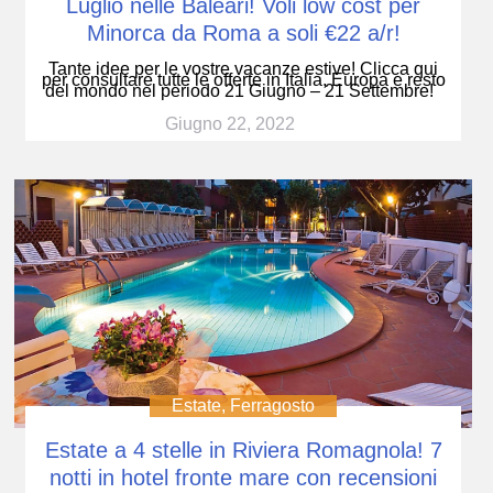
Luglio nelle Baleari! Voli low cost per
Minorca da Roma a soli €22 a/r!
Tante idee per le vostre vacanze estive! Clicca qui
per consultare tutte le offerte in Italia, Europa e resto
del mondo nel periodo 21 Giugno – 21 Settembre!
Giugno 22, 2022
Estate
,
Ferragosto
Estate a 4 stelle in Riviera Romagnola! 7
notti in hotel fronte mare con recensioni