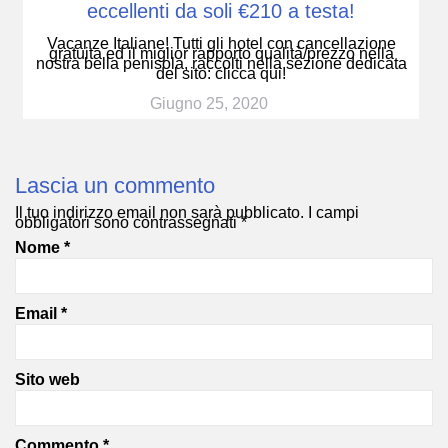
eccellenti da soli €210 a testa!
Vacanze Italiane! Tutti gli hotel con cancellazione
gratuita ed il miglior rapporto qualità/prezzo nella
nostra bella penisola, raccolti nella sezione dedicata
del sito: clicca qui!
Giugno 25, 2020
Lascia un commento
Il tuo indirizzo email non sarà pubblicato.
I campi
obbligatori sono contrassegnati
*
Nome
*
Email
*
Sito web
Commento
*