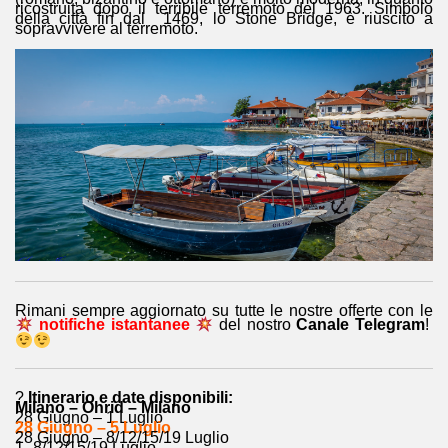
ricostruita dopo il terribile terremoto del 1963. Simbolo
della città fin dal 1469, lo Stone Bridge, è riuscito a
sopravvivere al terremoto.
Rimani sempre aggiornato su tutte le nostre offerte con le
notifiche istantanee
del nostro
Canale Telegram
!
?
Itinerario e date disponibili:
Milano – Ohrid – Milano
28 Giugno – 1 Luglio
28 Giugno – 5 Luglio
28 Giugno – 8/12/15/19 Luglio
1- 8/12/15/19 Luglio