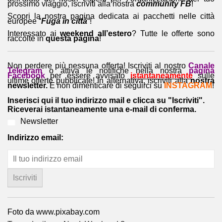
prossimo viaggio, iscriviti alla nostra
community FB
!
Scopri la nostra pagina dedicata ai pacchetti nelle città
europee “
Fuga in città
“!
Interessato ai
weekend all’estero
? Tutte le offerte sono
raccolte in
questa pagina
!
Non perdere più nessuna offerta! Iscriviti al nostro
Canale
Telegram
o attiva le notifiche nella nostra
pagina
Facebook
per essere avvisato
istantaneamente
sulle
ultime offerte pubblicate! In alternativa, iscriviti alla
nostra
newsletter.
E non dimenticare di seguirci su
INSTAGRAM
!
Inserisci qui il tuo indirizzo mail e clicca su "Iscriviti".
Riceverai istantaneamente una e-mail di conferma.
Newsletter
Indirizzo email:
Foto da www.pixabay.com