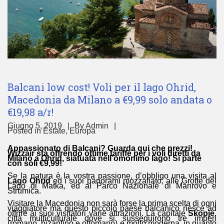
Balcani low cost! Voli per il lago Ohrid,
Macedonia da Milano a €9,99 solo andata o
€19,98 a/r!
Giugno 5, 2019
By
Admin
Posted in
Estate
,
Europa
Appassionato di Balcani? Guarda qui che prezzi!
Wizzair sta offrendo ottime tariffe per i voli diretti da
Milano a Ohrid, siatuata nell’omonimo lago! Si parte
con soli €9,99!
Se la natura è la vostra passione, d’obbligo una visita al
Lago Ohrid
ed i suoi panorami mozzafiato, alle Grotte del
Lago di Matka, ed al Parco Nazionale di Manrovo e
Strumica.
Visitare la Macedonia non sarà forse la prima scelta di ogni
viaggiatore ma questo piccolo paese balcanico riesce ad
offrire ai suoi visitatori varie attrazioni. La capitale
Skopje
,
città multiculturale dove si susseguirono tre imperi
(romano, bizantino e ottomano) e molto moderna, in quanto