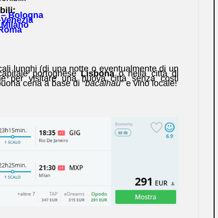
bili:
 – Bologna
-Venezia
 Milano
 Roma
ali lunghi (di una notte o eventualmente di un
 capitale portoghese
Lisbona
o nella città di
ne per visitare una nuova città senza costi
buona cena a base di “
bacalhau
” e vino locale!