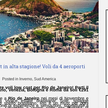
 in alta stagione! Voli da 4 aeroporti
Posted in
Inverno
,
Sud America
e voli low cost per Rio de Janeiro! Parti il
ano, Venezia, Bologna e Roma da soli €291
are a
Rio de Janeiro
nei mesi di Novembre e
 vivace estate brasiliana! Sole, spiagge
ile spirito brasiliano, Rio è un must per ogni
one di esperienze e sensazioni, soprattutto a
! Chiamate il vostro capo per liberarvi la