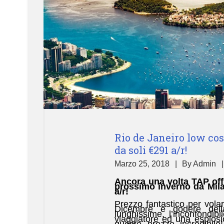
Rio de Janeiro low cost
da soli €291 a/r!
Marzo 25, 2018
By
Admin
Ancora una volta TAP offr
prossimo inverno da Mil
a/r!
Prezzo fantastico per vol
Dicembre e godere della
lunghissime, l’inconfondib
viaggiatore ed una esplosi
questo prezzo incredibile