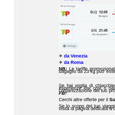
✈
da Venezia
✈
da Roma
NB:
Le tariffe promoziona
bagaglio da 23 kg puo’ esse
Se hai voglia di chiacchier
esperienze low cost o hai
l’organizzazione del tuo pro
FB
!
Cerchi altre offerte per il
Su
Se lo scopo del tuo viagg
visita la pagina dedicata a 