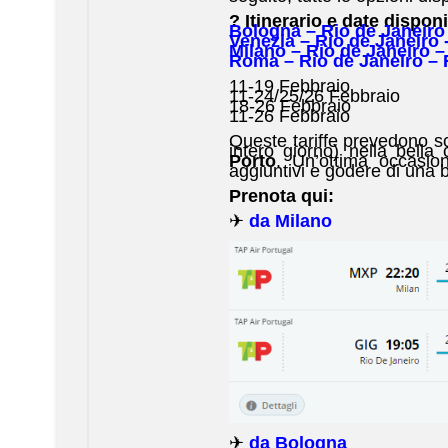
? Itinerario e date disponi
Bologna – Rio de Janeiro
Venezia – Rio de Janeiro 
Milano – Rio de Janeiro –
Roma – Rio de Janeiro –
11-19 Febbraio
11-24/25/26 Febbraio
18-26 Febbraio
11-26 Febbraio
Queste tariffe prevedono sc
intero giorno) nella bella
Porto
. Un’ottima occasio
aggiuntivi e godere di una 
Prenota qui:
✈
da Milano
✈
da Bologna