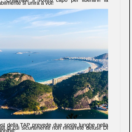
ilmente si unirà a voi!
ost della TAP prevede due soste lunghe nella
ali di cui sicuramente non rimarrete delusi! Di
onibili: