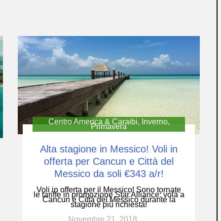
Centro America & Caraibi
,
Inverno
,
Primavera
Alta stagione in Messico! Voli in
offerta per Cancun e Città del
Messico da soli €343 a/r!
Voli in offerta per il Messico! Sono tornate
le tariffe in promozione Star Alliance: vola a
Cancun e Città del Messico durante la
stagione più richiesta!
Novembre 21, 2018