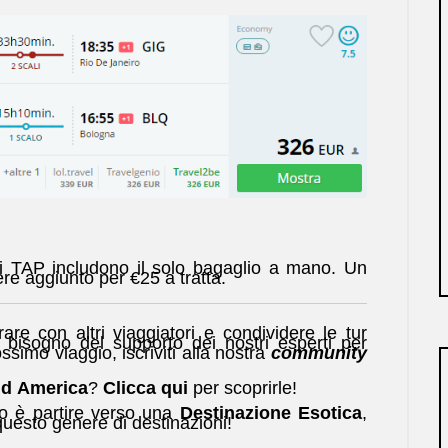
li TAP includono il solo bagaglio a mano. Un
re aggiunto per €25 a tratta.
are con altri viaggiatori e condividere le tur
 bisogno del supporto dei nostri esperti per
ssimo viaggio, iscriviti alla nostra
community
d America
?
Clicca qui
per scoprirle!
io è partire verso una
Destinazione Esotica
,
questo genere di destinazioni!