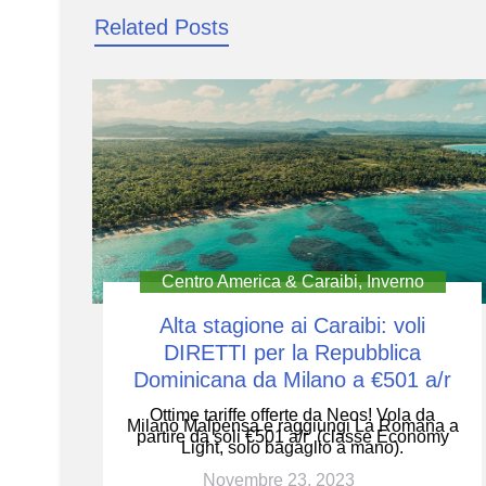
articoli
Related Posts
Centro America & Caraibi
,
Inverno
Alta stagione ai Caraibi: voli
DIRETTI per la Repubblica
Dominicana da Milano a €501 a/r
Ottime tariffe offerte da Neos! Vola da
Milano Malpensa e raggiungi La Romana a
partire da soli €501 a/r (classe Economy
Light, solo bagaglio a mano).
Novembre 23, 2023