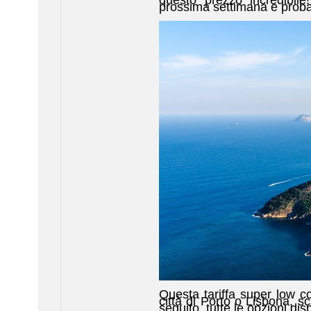
prossima settimana e probab
Questa tariffa super low c
città di Porto o Lisbona, sc
seguito, tutte le opzioni disp