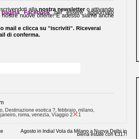
scrivendoti alla
nostra newsletter
o attivando
pagina Facebook
per essere aggiornato
e nostre nuove offerte! E adesso siamo anche
zo mail e clicca su "Iscriviti". Riceverai
il di conferma.
om
o
,
Destinazione esotica ?
,
febbraio
,
milano
,
 janeiro
,
roma
,
venezia
,
Viaggio 2
1
ce
Agosto in India! Vola da Milano a Nuova Delhi in
piena estate con €317!