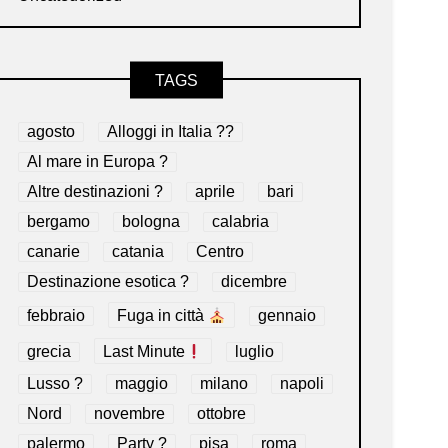
TAGS
agosto
Alloggi in Italia ??
Al mare in Europa ?️
Altre destinazioni ?
aprile
bari
bergamo
bologna
calabria
canarie
catania
Centro
Destinazione esotica ?
dicembre
febbraio
Fuga in città
gennaio
grecia
Last Minute
luglio
Lusso ?
maggio
milano
napoli
Nord
novembre
ottobre
palermo
Party ?
pisa
roma