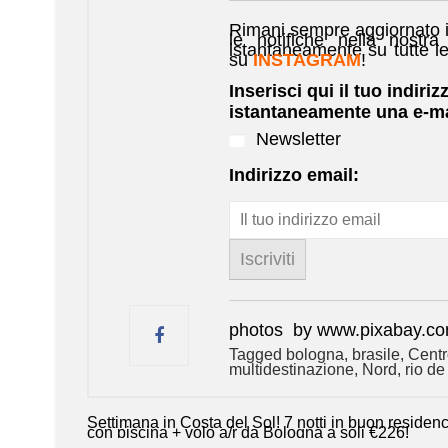
Rimani sempre aggiornato i
le notifiche nella nostra
istantaneamente su tutte l
su
INSTAGRAM
!
Inserisci qui il tuo indiriz
istantaneamente una e-ma
Newsletter
Indirizzo email:
photos by www.pixabay.c
Tagged
bologna
,
brasile
,
Centr
multidestinazione
,
Nord
,
rio de
Settimana in Costa del Sol! 7 notti in buon residen
Navigazione
con piscina + volo a/r da Bologna a soli €226!