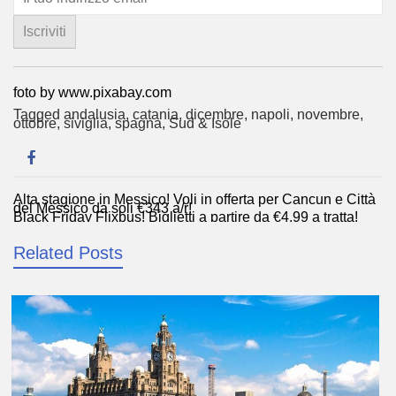
foto by www.pixabay.com
Tagged
andalusia
,
catania
,
dicembre
,
napoli
,
novembre
,
ottobre
,
siviglia
,
spagna
,
Sud & Isole
Alta stagione in Messico! Voli in offerta per Cancun e Città
Navigazione
del Messico da soli €343 a/r!
Black Friday Flixbus! Biglietti a partire da €4,99 a tratta!
articoli
Related Posts