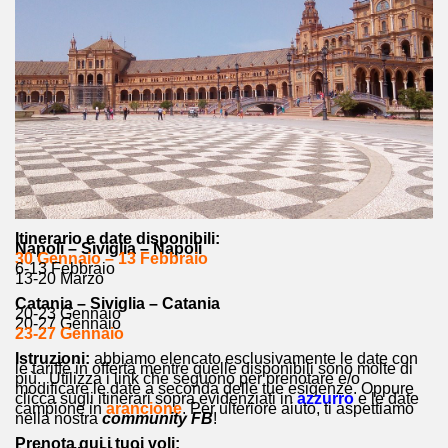
Itinerario e date disponibili:
Napoli – Siviglia – Napoli
30 Gennaio – 13 Febbraio
6-13 Febbraio
13-20 Marzo
Catania – Siviglia – Catania
20-23 Gennaio
20-27 Gennaio
23-27 Gennaio
Istruzioni:
abbiamo elencato esclusivamente le date con
le tariffe in offerta mentre quelle disponibili sono molte di
più. Utilizza i link che seguono per prenotare e/o
modificare le date a seconda delle tue esigenze. Oppure
clicca sugli itinerari sopra evidenziati in
azzurro
e le date
campione in
arancione
. Per ulteriore aiuto, ti aspettiamo
nella nostra
community FB
!
Prenota qui i tuoi voli: