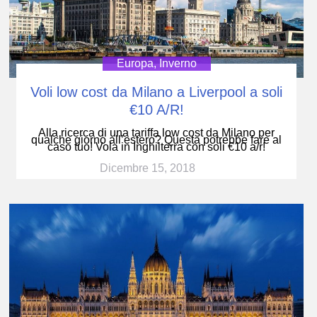
Europa
,
Inverno
Voli low cost da Milano a Liverpool a soli
€10 A/R!
Alla ricerca di una tariffa low cost da Milano per
qualche giorno all’estero? Questa potrebbe fare al
caso tuo! Vola in Inghilterra con soli €10 a/r!
Dicembre 15, 2018