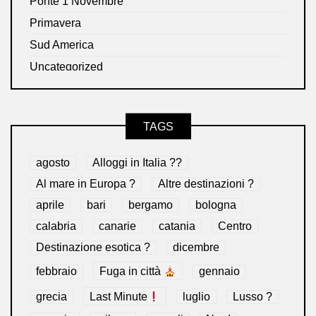
Ponte 1 Novembre
Primavera
Sud America
Uncategorized
TAGS
agosto
Alloggi in Italia ??
Al mare in Europa ?️
Altre destinazioni ?
aprile
bari
bergamo
bologna
calabria
canarie
catania
Centro
Destinazione esotica ?
dicembre
febbraio
Fuga in città
gennaio
grecia
Last Minute
luglio
Lusso ?