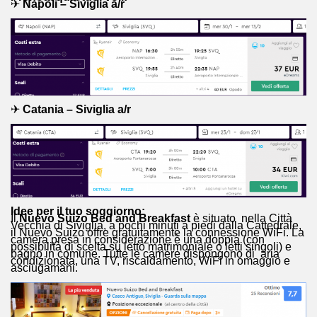
✈
Napoli – Siviglia a/r
✈
Catania – Siviglia a/r
Idee per il tuo soggiorno:
Il
Nuevo Suizo Bed and Breakfast
è situato nella Città
Vecchia di Siviglia, a pochi minuti a piedi dalla Cattedrale,
il Nuevo Suizo offre gratuitamente la connessione WiFi. La
camera presa in considerazione è una doppia (con
possibilità di scelta su letto matrimoniale o letti singoli) e
bagno in comune. Tutte le camere dispongono di aria
condizionata, una TV, riscaldamento, WiFi in omaggio e
asciugamani.