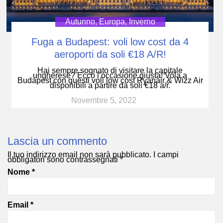
Autunno
,
Europa
,
Inverno
Fuga a Budapest: voli low cost da 4
aeroporti da soli €18 A/R!
Hai sempre sognato di visitare la capitale
ungherese? Ecco l’occasione giusta! Vola a
Budapest con questi voli low cost Ryanair & Wizz Air
disponibili a partire da soli €18 a/r.
Novembre 5, 2022
Lascia un commento
Il tuo indirizzo email non sarà pubblicato.
I campi
obbligatori sono contrassegnati
*
Nome
*
Email
*