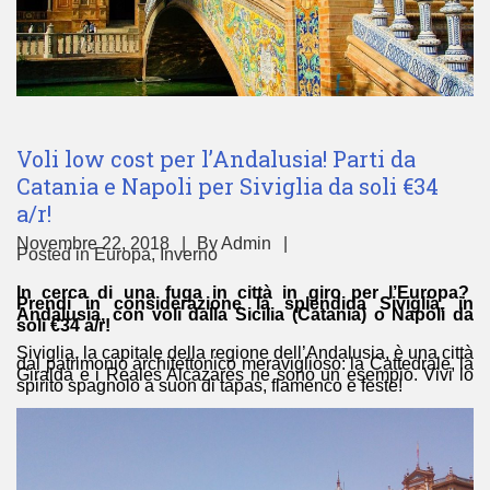
Voli low cost per l’Andalusia! Parti da
Catania e Napoli per Siviglia da soli €34
a/r!
Novembre 22, 2018
By
Admin
Posted in
Europa
,
Inverno
In cerca di una fuga in città in giro per l’Europa?
Prendi in considerazione la splendida Siviglia, in
Andalusia, con voli dalla Sicilia (Catania) o Napoli da
soli €34 a/r!
Siviglia, la capitale della regione dell’Andalusia, è una città
dal patrimonio architettonico meraviglioso: la Cattedrale, la
Giralda e i Reales Alcazares ne sono un esempio. Vivi lo
spirito spagnolo a suon di tapas, flamenco e feste!