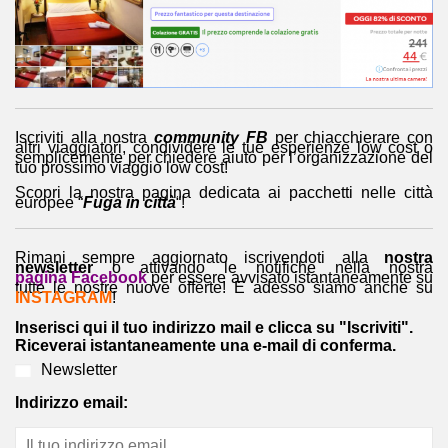
Iscriviti alla nostra
community FB
per chiacchierare con
altri viaggiatori, condividere le tue esperienze low cost o
semplicemente per chiedere aiuto per l’organizzazione del
tuo prossimo viaggio low cost!
Scopri la nostra pagina dedicata ai pacchetti nelle città
europee “
Fuga in città
“!
Rimani sempre aggiornato iscrivendoti alla
nostra
newsletter
o attivando le notifiche nella nostra
pagina Facebook
per essere avvisato istantaneamente su
tutte le nostre nuove offerte! E adesso siamo anche su
INSTAGRAM
!
Inserisci qui il tuo indirizzo mail e clicca su "Iscriviti".
Riceverai istantaneamente una e-mail di conferma.
Newsletter
Indirizzo email: