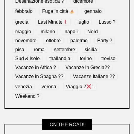
Destinazione esotica ?
dicembre
febbraio
Fuga in città
gennaio
grecia
Last Minute
luglio
Lusso ?
maggio
milano
napoli
Nord
novembre
ottobre
palermo
Party ?
pisa
roma
settembre
sicilia
Sud & Isole
thailandia
torino
treviso
Vacanze in Africa ?
Vacanze in Grecia??
Vacanze in Spagna ??
Vacanze Italiane ??
venezia
verona
Viaggio 2
1
Weekend ?
ON THE ROAD!