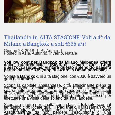
Thailandia in ALTA STAGIONE! Voli a 4* da
Milano a Bangkok a soli €336 a/r!
Giugno 28, 2018
By
Admin
Posted in
Asia
,
Autunno
,
Inverno
,
Natale
Voli low cost per Bangkok da Milano Malpensa offerti
dalla quadristellata (
Skytrax
) Oman Air! Cogli
quest’occasione per visitare questo splendido paese a
partire da soli €336 (stop di 24 ore in Oman possibile).
Volare a
Bangkok
, in alta stagione, con €336 è davvero un
gran bell’
affare
!
Scopri la capitale Thailandese, città affascinante piena di
contraddizioni architettoniche quali i suoi templi dorati
sparsi nelle aree più antiche ed i modernissimi grattacieli
di Sukhumvit, capitale dello street food e meta ambitissima
per il divertimento, nonché perfetto punto di accesso per
effettuare una visita della splendida Thailandese.
Scorazza in giro per la città con i classici
tuk tuk
, scopri il
fantastico cibo locale quali il
Pad thai
o il Massaman curry
e sorseggia un cocktail negli ski bar più esclusivi!
Assolutamente da non perdere, l’escursione di una
giornata ad
Ayutthaya
(vedi foto sotto). Sarà un gran bel