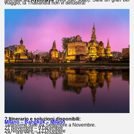
viaggio, la Thailandia non vi deluderà!
? Itinerario e soluzioni disponibili:
Milano – Bangkok – Milano
Tantissime date da Settembre a Novembre.
27 Novembre – 9 Dicembre
29 Novembre – 12 Dicembre
2/3 – dal 10 al 25 Dicembre