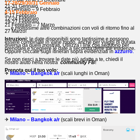
17-28/29/30/31 Gennaio
21-31 Gennaio
29 Gennaio – 9 Febbraio
4-15 Febbraio
5-17 Febbraio
12-24 Febbraio
19-27 Febbraio
21 Febbraio – 7 Marzo
… e moltissime altre combinazioni con voli di ritorno fino al
27 Marzo!
Istruzioni:
le date disponibili sono tantissime e possono
essere combinate in varie modo, anche per viaggi di durata
diversa da quelli mostrati. Utilizza i
link che seguono
per
prenotare e scegliere le date a seconda delle tue esigenze.
Oppure cliccate sugli itinerari sopra evidenziati in
azzurro
.
Se non riesci a trovare le date più adatte a te, chiedi il
nostro aiuto nella nostra
community FB
!
Prenota qui il tuo volo:
✈
Milano – Bangkok a/r
(scali lunghi in Oman)
✈
Milano – Bangkok a/r
(scali brevi in Oman)