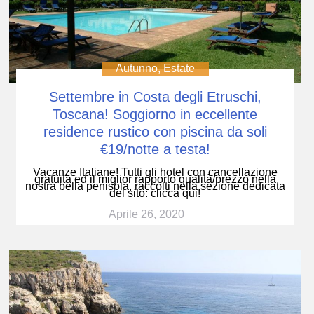
Autunno
,
Estate
Settembre in Costa degli Etruschi,
Toscana! Soggiorno in eccellente
residence rustico con piscina da soli
€19/notte a testa!
Vacanze Italiane! Tutti gli hotel con cancellazione
gratuita ed il miglior rapporto qualità/prezzo nella
nostra bella penisola, raccolti nella sezione dedicata
del sito: clicca qui!
Aprile 26, 2020