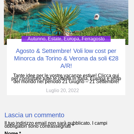
Autunno
,
Estate
,
Europa
,
Ferragosto
Agosto & Settembre! Voli low cost per
Minorca da Torino & Verona da soli €28
A/R!
Tante idee per le vostre vacanze estive! Clicca qui
per consultare tutte le offerte in Italia, Europa e resto
del mondo nel periodo 21 Giugno – 21 Settembre!
Luglio 20, 2022
Lascia un commento
Il tuo indirizzo email non sarà pubblicato.
I campi
obbligatori sono contrassegnati
*
Nome
*