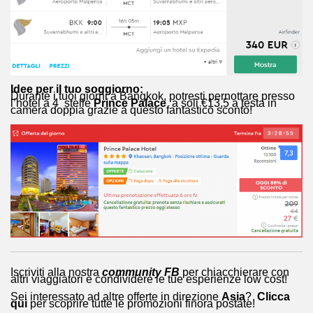
Idee per il tuo soggiorno:
Durante i tuoi giorni a Bangkok, potresti pernottare presso
l’hotel a 4 stelle
Prince Palace
a soli €13,5 a testa in
camera doppia grazie a questo fantastico sconto!
Iscriviti alla nostra
community FB
per chiacchierare con
altri viaggiatori e condividere le tue esperienze low cost!
Sei interessato ad altre offerte in direzione
Asia
?
Clicca
qui
per scoprire tutte le promozioni finora postate!