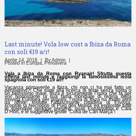
Last minute! Vola low cost a Ibiza da Roma
con soli €19 a/r!
Aprile 14, 2018
By
Admin
Posted in
Europa
,
Primavera
Vola a Ibiza da Roma con Ryanair! Sfrutta questa
offerta last minute e raggiungi la famosissima isola
spagnola con soli €19 a/r!
Vacanza primaverile a Ibiza, chi non ci ha mai fatto un
pensierino?! Che siate alla ricerca di feste senza sosta o
un bellissimo mare, Ibiza è sicuramente l’isola che fa per
voi! Nonostante la sua fama mondiale di regina della
movida Europea per giovani, l’isola di Ibiza ha molto altro
da offrire: visitate l’affascinante cittadina di Eivissa,
scoprite la Necropoli di Puig des Molins ed esplorate tutte
le splendide spiagge presenti, quali Espalmador e Cala
D’Hort, e le suggestive grotte “Cova de Can Marçà”!