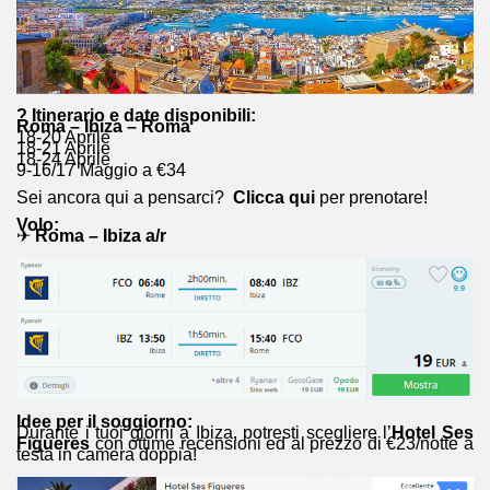
? Itinerario e date disponibili:
Roma – Ibiza – Roma
18-20 Aprile
18-21 Aprile
18-24 Aprile
9-16/17 Maggio a €34
Sei ancora qui a pensarci?
Clicca qui
per prenotare!
Volo:
✈
Roma – Ibiza a/r
Idee per il soggiorno:
Durante i tuoi giorni a Ibiza, potresti scegliere l’
Hotel Ses
Figueres
con ottime recensioni ed al prezzo di €23/notte a
testa in camera doppia!