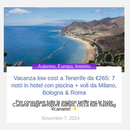
Autunno
,
Europa
,
Inverno
Vacanza low cost a Tenerife da €265: 7
notti in hotel con piscina + voli da Milano,
Bologna & Roma
Per consultare tutte le migliori tariffe per le Isole
Canarie dagli aeroporti italiani, clicca sull’ hashtag
#canarie!
Novembre 7, 2024