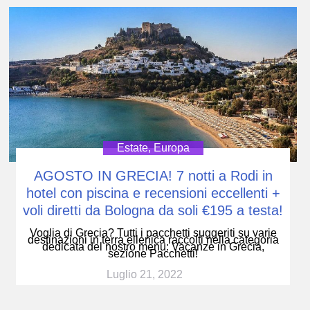
Estate
,
Europa
AGOSTO IN GRECIA! 7 notti a Rodi in
hotel con piscina e recensioni eccellenti +
voli diretti da Bologna da soli €195 a testa!
Voglia di Grecia? Tutti i pacchetti suggeriti su varie
destinazioni in terra ellenica raccolti nella categoria
dedicata del nostro menu: Vacanze in Grecia,
sezione Pacchetti!
Luglio 21, 2022