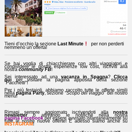
Tieni d’occhio la sezione
Last Minute
per non perderti
nemmeno un’offerta!
Se hai voglia di chiacchierare con altri viaggiatori e
condividere le nostre esperienze low cost, iscriviti alla
nostra
community FB
!
Sei interessato ad una
vacanza in Spagna
?
Clicca
qui
per visitare la pagina apposita della sezione
“
Pacchetti
“!
Per i più festaioli, abbiamo raccolto tutte le offerte simili
nella
pagina Party
, sezione “
Scopo del viaggio
” del nostro
menu!
Rimani sempre aggiornato iscrivendoti alla
nostra
newsletter
o attivando le notifiche nella nostra
pagina Facebook
per essere avvisato istantaneamente su
tutte le nostre nuove offerte! E adesso siamo anche su
INSTAGRAM
!