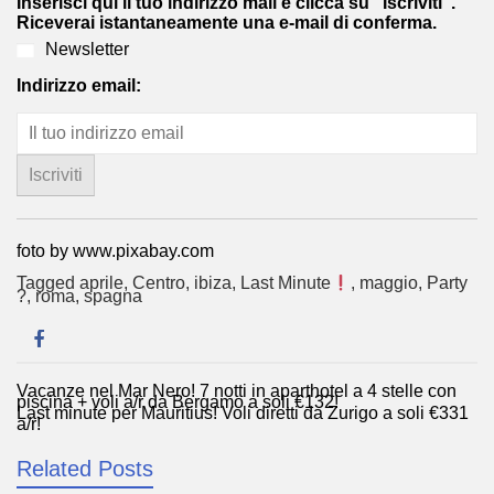
Inserisci qui il tuo indirizzo mail e clicca su "Iscriviti".
Riceverai istantaneamente una e-mail di conferma.
Newsletter
Indirizzo email:
foto by www.pixabay.com
Tagged
aprile
,
Centro
,
ibiza
,
Last Minute
,
maggio
,
Party
?
,
roma
,
spagna
Vacanze nel Mar Nero! 7 notti in aparthotel a 4 stelle con
Navigazione
piscina + voli a/r da Bergamo a soli €132!
Last minute per Mauritius! Voli diretti da Zurigo a soli €331
articoli
a/r!
Related Posts