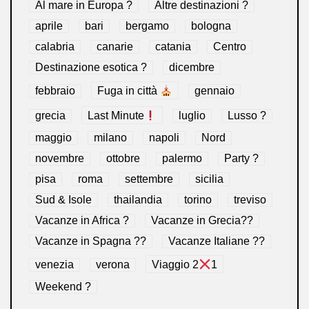
Al mare in Europa ?️
Altre destinazioni ?
aprile
bari
bergamo
bologna
calabria
canarie
catania
Centro
Destinazione esotica ?
dicembre
febbraio
Fuga in città
gennaio
grecia
Last Minute
luglio
Lusso ?
maggio
milano
napoli
Nord
novembre
ottobre
palermo
Party ?
pisa
roma
settembre
sicilia
Sud & Isole
thailandia
torino
treviso
Vacanze in Africa ?
Vacanze in Grecia??
Vacanze in Spagna ??
Vacanze Italiane ??
venezia
verona
Viaggio 2
1
Weekend ?