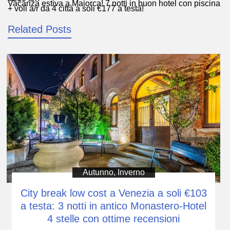
Vacanza estiva a Maiorca! 7 notti in buon hotel con piscina
articoli
+ voli a/r da 4 città a soli €177 a testa!
Related Posts
Autunno
,
Inverno
City break low cost a Venezia a soli €103
a testa: 3 notti in antico Monastero-Hotel
4 stelle con ottime recensioni