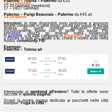
Palermo – Tolosa – Palermo
da €20
10-13 Gennaio
17-20 Gennaio (weekend)
17 – 24/27 Gennaio
Palermo – Parigi Beauvais – Palermo
da €45 a/r
14-19 Marzo
Istruzioni:
le date disponibili sono tantissime e possono
essere combinate in varie modo, anche per viaggi di durata
diversa da quelli mostrati. Abbiamo elencato
esclusivamente quelle con le tariffe più basse. Per
prenotare, utilizza gli itinerari sopra evidenziati
in
azzurro
o le date campione in
arancione
. Se non riesci
a trovare le date più adatte a te, chiedi il nostro aiuto nella
nostra
community FB
!
Esempio:
Palermo – Tolosa a/r
Interessato ai
weekend all’estero
? Tutte le offerte sono
raccolte in
questa pagina
!
Scopri la nostra pagina dedicata ai pacchetti nelle città
europee “
Fuga in città
“!