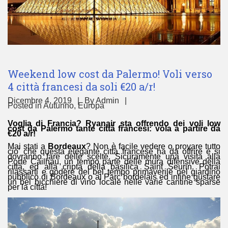
Weekend low cost da Palermo! Voli verso
4 città francesi da soli €20 a/r!
Dicembre 4, 2019
By
Admin
Posted in
Autunno
,
Europa
Voglia di Francia? Ryanair sta offrendo dei voli low
cost da Palermo tante città francesi: vola a partire da
€20 a/r!
Mai stati a
Bordeaux
? Non è facile vedere o provare tutto
cio’ che questa elegante città francese ha da offrire e si
dovranno fare delle scelte. Sicuramente una visita alla
Porte Cailhau, un tempo parte delle mura difensive della
città, ed alla cripta della basilica Saint Seurin. Potrai
rilassarti e godere del bel tempo primaverile nel giardino
pubblico di Bordeaux o al Parc bordelais ed infine gustare
un bel bicchiere di vino locale nelle varie cantine sparse
per la città!