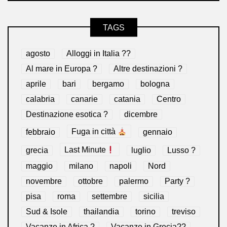
TAGS
agosto
Alloggi in Italia ??
Al mare in Europa ?️
Altre destinazioni ?
aprile
bari
bergamo
bologna
calabria
canarie
catania
Centro
Destinazione esotica ?
dicembre
febbraio
Fuga in città
gennaio
grecia
Last Minute
luglio
Lusso ?
maggio
milano
napoli
Nord
novembre
ottobre
palermo
Party ?
pisa
roma
settembre
sicilia
Sud & Isole
thailandia
torino
treviso
Vacanze in Africa ?
Vacanze in Grecia??