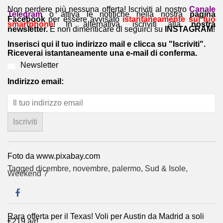
Non perdere più nessuna offerta! Iscriviti al nostro
Canale
Telegram
o attiva le notifiche nella nostra
pagina
Facebook
per essere avvisato
istantaneamente sul tuo
smartphone
! In alternativa, iscriviti alla
nostra
newsletter.
E non dimenticare di seguirci su
INSTAGRAM
!
Inserisci qui il tuo indirizzo mail e clicca su "Iscriviti".
Riceverai istantaneamente una e-mail di conferma.
Newsletter
Indirizzo email:
Foto da www.pixabay.com
Tagged
dicembre
,
novembre
,
palermo
,
Sud & Isole
,
Weekend ?
Rara offerta per il Texas! Voli per Austin da Madrid a soli
Navigazione
€219 a/r!