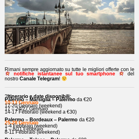
Rimani sempre aggiornato su tutte le migliori offerte con le
notifiche istantanee sul tuo smartphone
del
nostro
Canale Telegram
!
?
Itinerario e date disponibili:
Palermo – Marsiglia – Palermo
da €20
10-13 Gennaio
17-20 Gennaio (weekend)
17 – 24/27 Gennaio
14-17 Febbraio (weekend a €30)
Palermo – Bordeaux – Palermo
da €20
25-28 Gennaio
1-4 Febbraio (weekend)
1 – 8/11 Febbraio
8-11 Febbraio (weekend)