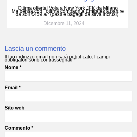
Ottima offerta! Vola a New York JFK da Milano
Malpensa con l’ottima compagnia Emirates a partire
da soli €459 a/r (pasti e bagagli da stiva inclusi).
Dicembre 11, 2024
Lascia un commento
Il tuo indirizzo email non sarà pubblicato.
I campi
obbligatori sono contrassegnati
*
Nome
*
Email
*
Sito web
Commento
*