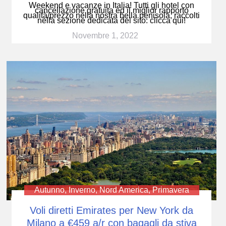
Weekend e vacanze in Italia! Tutti gli hotel con
cancellazione gratuita ed il miglior rapporto
qualità/prezzo nella nostra bella penisola, raccolti
nella sezione dedicata del sito: clicca qui!
Novembre 1, 2022
Autunno
,
Inverno
,
Nord America
,
Primavera
Voli diretti Emirates per New York da
Milano a €459 a/r con bagagli da stiva