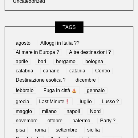
Uncategorized
TAGS
agosto
Alloggi in Italia ??
Al mare in Europa ?️
Altre destinazioni ?
aprile
bari
bergamo
bologna
calabria
canarie
catania
Centro
Destinazione esotica ?
dicembre
febbraio
Fuga in città
gennaio
grecia
Last Minute
luglio
Lusso ?
maggio
milano
napoli
Nord
novembre
ottobre
palermo
Party ?
pisa
roma
settembre
sicilia