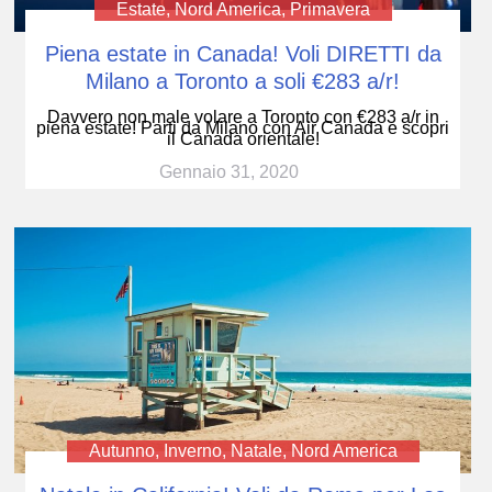
Estate
,
Nord America
,
Primavera
Piena estate in Canada! Voli DIRETTI da
Milano a Toronto a soli €283 a/r!
Davvero non male volare a Toronto con €283 a/r in
piena estate! Parti da Milano con Air Canada e scopri
il Canada orientale!
Gennaio 31, 2020
Autunno
,
Inverno
,
Natale
,
Nord America