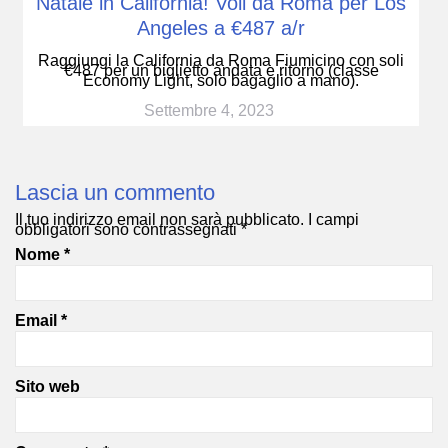
Natale in California! Voli da Roma per Los
Angeles a €487 a/r
Raggiungi la California da Roma Fiumicino con soli
€487 per un biglietto andata e ritorno (classe
Economy Light, solo bagaglio a mano).
Settembre 4, 2023
Lascia un commento
Il tuo indirizzo email non sarà pubblicato.
I campi
obbligatori sono contrassegnati
*
Nome
*
Email
*
Sito web