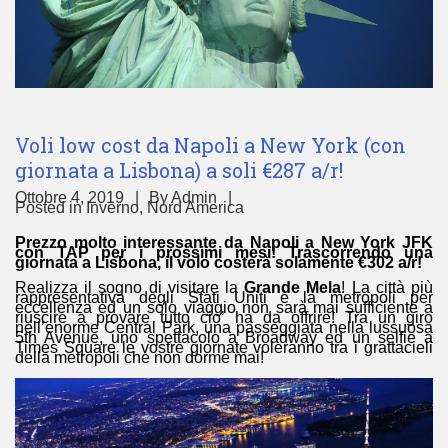
Voli low cost da Napoli a New York (con
giornata a Lisbona) a soli €287 a/r!
Ottobre 4, 2019
By
Admin
Posted in
Inverno
,
Nord America
Prezzo molto interessante da Napoli a New York JFK
con TAP per i prossimi mesi! Trascorrendo una
giornata a Lisbona, il volo costerà solamente €302 a/r!
Realizza il sogno di visitare la
Grande Mela
! La città più
rappresentativa degli Stati Uniti è la metropoli per
eccellenza ed un solo viaggio non sarà mai sufficiente a
riuscire a provare tutto cio’ ha da offrire! Tra un giro
nell’enorme Central Park, una passeggiata nella lussuosa
5th Avenue, uno spettacolo a Broadway ed un selfie a
Times Square le vostre giornate voleranno tra i grattacieli
della metropoli che non dorme mai!