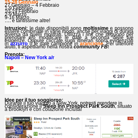
15-28 Gennaio
27 Gennaio – 4 Febbraio
1-9 Febbraio
10-19 Febbraio
2-9 Marzo
9-16 Marzo
…. e tantissime altre!
Istruzioni:
le date disponibili sono
moltissime
e possono
essere combinate in varie modo, anche per viaggi di durata
diversa da quelli mostrati. Utilizza i
link che seguono
per
prenotare e/o modificare le date a seconda delle tue
esigenze. Oppure cliccate sugli itinerari sopra evidenziati
in
azzurro
o le date campione in
arancione
.
Per ulteriore
aiuto, ti aspettiamo nella nostra
community FB
!
Prenota:
Napoli – New York a/r
Idee per il tuo soggiorno:
Durante il tuo viaggio a New York, potresti prendere in
considerazione il
Sleep Inn Prospect Park South
, situato
a Brooklyn e con colazione inclusa!