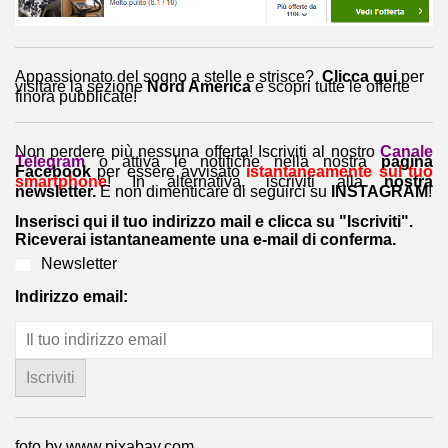
Appassionato del sogno a stelle e strisce?
Clicca qui
per
visitare la sezione
Nord America
e
scopri tutte le offerte
finora pubblicate!
Non perdere più nessuna offerta! Iscriviti al nostro
Canale
Telegram
o attiva le notifiche nella nostra
pagina
Facebook
per essere avvisato
istantaneamente sul tuo
smartphone
! In alternativa, iscriviti alla
nostra
newsletter.
E non dimenticare di seguirci su
INSTAGRAM
!
Inserisci qui il tuo indirizzo mail e clicca su "Iscriviti".
Riceverai istantaneamente una e-mail di conferma.
Newsletter
Indirizzo email:
foto by www.pixabay.com