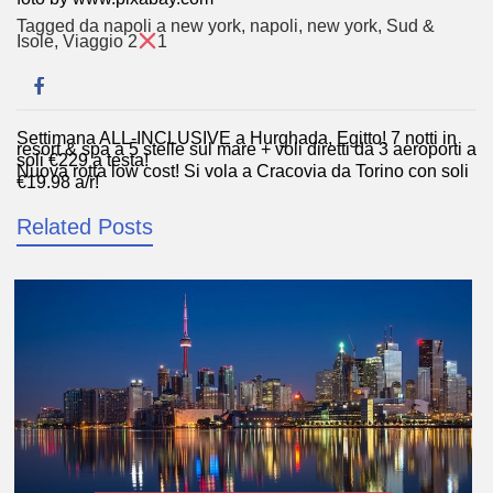
Tagged
da napoli a new york
,
napoli
,
new york
,
Sud &
Isole
,
Viaggio 2
1
Settimana ALL-INCLUSIVE a Hurghada, Egitto! 7 notti in
Navigazione
resort & spa a 5 stelle sul mare + voli diretti da 3 aeroporti a
soli €229 a testa!
articoli
Nuova rotta low cost! Si vola a Cracovia da Torino con soli
€19,98 a/r!
Related Posts