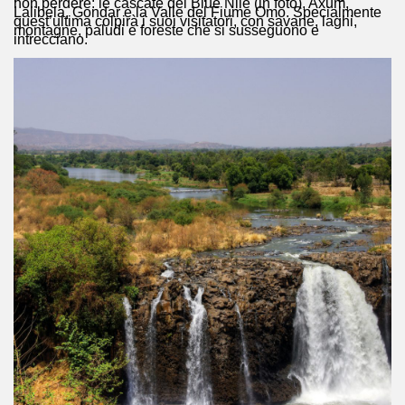
non perdere: le cascate del Blue Nile (in foto), Axum,
Lalibela, Gondar e la Valle del Fiume Omo. Specialmente
quest’ultima colpirà i suoi visitatori, con savane, laghi,
montagne, paludi e foreste che si susseguono e
intrecciano.