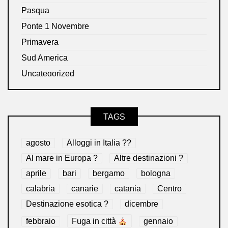
Pasqua
Ponte 1 Novembre
Primavera
Sud America
Uncategorized
TAGS
agosto
Alloggi in Italia ??
Al mare in Europa ?️
Altre destinazioni ?
aprile
bari
bergamo
bologna
calabria
canarie
catania
Centro
Destinazione esotica ?
dicembre
febbraio
Fuga in città
gennaio