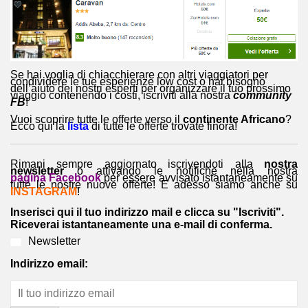
Se hai voglia di chiacchierare con altri viaggiatori per
condividere le tue esperienze low cost o hai bisogno
dell’aiuto dei nostri esperti per organizzare il tuo prossimo
viaggio contenendo i costi, iscriviti alla nostra
community
FB
!
Vuoi scoprire tutte le offerte verso il
continente Africano
?
Ecco qui la
lista
di tutte le offerte trovate finora!
Rimani sempre aggiornato iscrivendoti alla
nostra
newsletter
o attivando le notifiche nella nostra
pagina Facebook
per essere avvisato istantaneamente su
tutte le nostre nuove offerte! E adesso siamo anche su
INSTAGRAM
!
Inserisci qui il tuo indirizzo mail e clicca su "Iscriviti".
Riceverai istantaneamente una e-mail di conferma.
Newsletter
Indirizzo email: