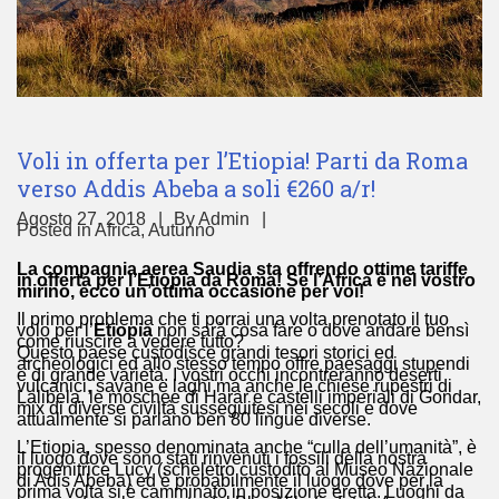
Voli in offerta per l’Etiopia! Parti da Roma
verso Addis Abeba a soli €260 a/r!
Agosto 27, 2018
By
Admin
Posted in
Africa
,
Autunno
La compagnia aerea Saudia sta offrendo ottime tariffe
in offerta per l’Etiopia da Roma! Se l’Africa è nel vostro
mirino, ecco un’ottima occasione per voi!
Il primo problema che ti porrai una volta prenotato il tuo
volo per l’
Etiopia
non sarà cosa fare o dove andare bensì
come riuscire a vedere tutto?
Questo paese custodisce grandi tesori storici ed
archeologici ed allo stesso tempo offre paesaggi stupendi
e di grande varietà. I vostri occhi incontreranno deserti
vulcanici, savane e laghi ma anche le chiese rupestri di
Lalibela, le moschee di Harar e castelli imperiali di Gondar,
mix di diverse civiltà susseguitesi nei secoli e dove
attualmente si parlano ben 80 lingue diverse.
L’Etiopia, spesso denominata anche “culla dell’umanità”, è
il luogo dove sono stati rinvenuti i fossili della nostra
progenitrice Lucy (scheletro custodito al Museo Nazionale
di Adis Abeba) ed è probabilmente il luogo dove per la
prima volta si è camminato in posizione eretta. Luoghi da