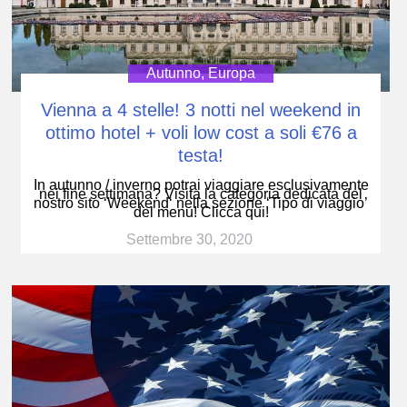
Autunno
,
Europa
Vienna a 4 stelle! 3 notti nel weekend in
ottimo hotel + voli low cost a soli €76 a
testa!
In autunno / inverno potrai viaggiare esclusivamente
nei fine settimana? Visita la categoria dedicata del
nostro sito ‘Weekend‘ nella sezione ‘Tipo di viaggio’
del menu! Clicca qui!
Settembre 30, 2020