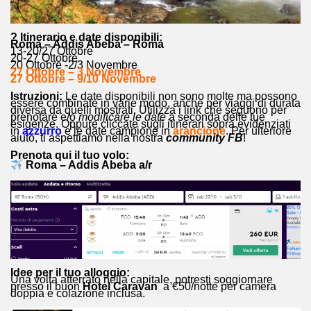
? Itinerario e date disponibili:
Roma – Addis Abeba – Roma
13-20/27 Ottobre
20-27 Ottobre
20 Ottobre -2/3 Novembre
27 Ottobre – 3 Novembre
27 Ottobre – 9/10 Novembre
Istruzioni:
Le date disponibili non sono molte ma possono
essere combinate in varie modo, anche per viaggi di durata
diversa da quelli mostrati. Utilizza i link che seguono per
prenotare e/o
modificare le date
a seconda delle tue
esigenze. Oppure cliccate sugli itinerari sopra evidenziati
in
azzurro
e le date campione in
arancione
. Per ulteriore
aiuto, ti aspettiamo nella nostra
community FB
!
Prenota qui il tuo volo:
Roma – Addis Abeba a/r
Idee per il tuo alloggio:
Una volta atterrato nella capitale, potresti soggiornare
presso il buon
Hotel Caravan
a €50/notte per camera
doppia e colazione inclusa.