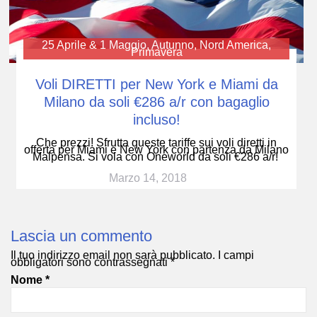
25 Aprile & 1 Maggio
,
Autunno
,
Nord America
,
Primavera
Voli DIRETTI per New York e Miami da
Milano da soli €286 a/r con bagaglio
incluso!
Che prezzi! Sfrutta queste tariffe sui voli diretti in
offerta per Miami e New York con partenza da Milano
Malpensa. Si vola con Oneworld da soli €286 a/r!
Marzo 14, 2018
Lascia un commento
Il tuo indirizzo email non sarà pubblicato.
I campi
obbligatori sono contrassegnati
*
Nome
*