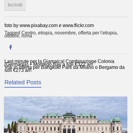
foto by www.pixabay.com e www.flickr.com
Tagged
Centro
,
etiopia
,
novembre
,
offerta per l'etiopia
,
ottobre
,
roma
Last minute per la Giamaica! Combinazione Colonia
Navigazione
(Germania) + Montego Bay a soli €322 a/r!
Voli in offerta per Bangkok! Parti da Milano o Bergamo da
articoli
soli €273 a/r!
Related Posts