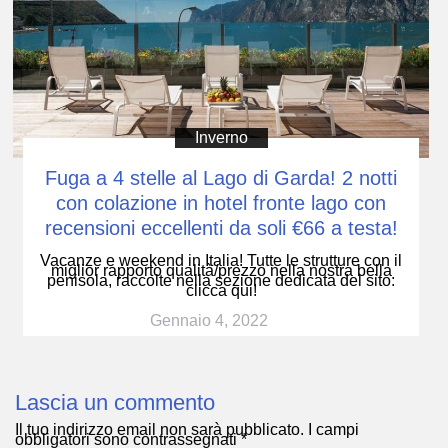
Inverno
Fuga a 4 stelle al Lago di Garda! 2 notti
con colazione in hotel fronte lago con
recensioni eccellenti da soli €66 a testa!
Vacanze e weekend in Italia! Tutte le strutture con il
miglior rapporto qualità/prezzo nella nostra bella
penisola, raccolte nella sezione dedicata del sito:
clicca qui!
Gennaio 4, 2022
Lascia un commento
Il tuo indirizzo email non sarà pubblicato.
I campi
obbligatori sono contrassegnati
*