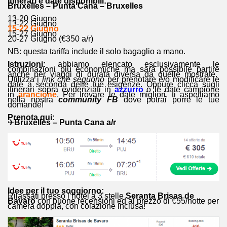
Itinerari e date disponibili:
Bruxelles – Punta Cana – Bruxelles
13-20 Giugno
13-22 Giugno
15-22 Giugno
15-27 Giugno
20-27 Giugno (€350 a/r)
NB: questa tariffa include il solo bagaglio a mano.
Istruzioni:
abbiamo elencato esclusivamente le
combinazioni più economiche ma sarà possibile partire
anche per viaggi di durata diversa da quelle mostrate.
Utilizza i
link che seguono
per prenotare e/o modificare le
date a seconda delle tue esigenze. Oppure clicca sugli
itinerari sopra evidenziati in
azzurro
o le date campione
in
arancione
. Per trovare le date migliori, ti aspettiamo
nella nostra
community FB
dove potrai porre le tue
domande!
Prenota qui:
✈
Bruxelles – Punta Cana a/r
Idee per il tuo soggiorno:
Rilassati presso l’hotel a 3 stelle
Seranta Brisas de
Bavaro
con buone recensioni ed al prezzo di €55/notte per
camera doppia, con colazione inclusa!