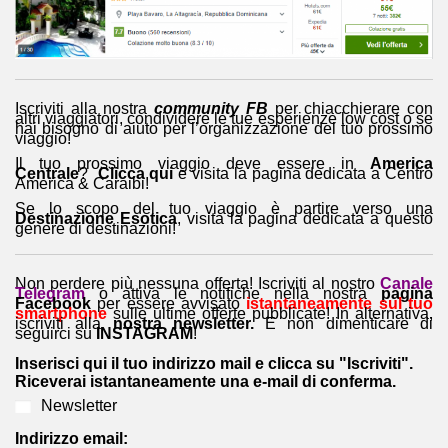
Iscriviti alla nostra
community FB
per chiacchierare con
altri viaggiatori, condividere le tue esperienze low cost o se
hai bisogno di aiuto per l’organizzazione del tuo prossimo
viaggio!
Il tuo prossimo viaggio deve essere in
America
Centrale
?
Clicca qui
e visita la pagina dedicata a Centro
America & Caraibi!
Se lo scopo del tuo viaggio è partire verso una
Destinazione Esotica
, visita la pagina dedicata a questo
genere di destinazioni!
Non perdere più nessuna offerta! Iscriviti al nostro
Canale
Telegram
o attiva le notifiche nella nostra
pagina
Facebook
per essere avvisato
istantaneamente sul tuo
smartphone
sulle ultime offerte pubblicate! In alternativa,
iscriviti alla
nostra newsletter.
E non dimenticare di
seguirci su
INSTAGRAM
!
Inserisci qui il tuo indirizzo mail e clicca su "Iscriviti".
Riceverai istantaneamente una e-mail di conferma.
Newsletter
Indirizzo email: