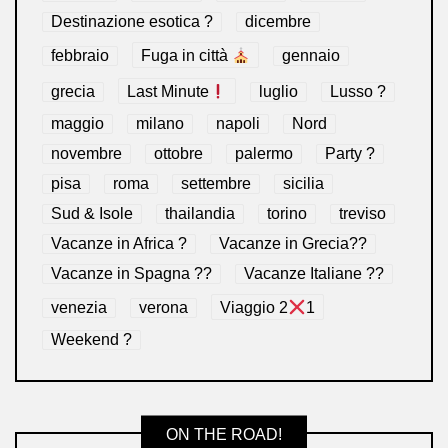
Destinazione esotica ?
dicembre
febbraio
Fuga in città
gennaio
grecia
Last Minute
luglio
Lusso ?
maggio
milano
napoli
Nord
novembre
ottobre
palermo
Party ?
pisa
roma
settembre
sicilia
Sud & Isole
thailandia
torino
treviso
Vacanze in Africa ?
Vacanze in Grecia??
Vacanze in Spagna ??
Vacanze Italiane ??
venezia
verona
Viaggio 2
1
Weekend ?
ON THE ROAD!