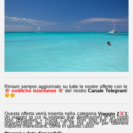
Rimani sempre aggiornato su tutte le nostre offerte con le
notifiche istantanee
del nostro
Canale Telegram
!
Questa offerta verrà inserita nella categoria
Viaggio 2
1
:
un viaggio in cui si visitano due destinazioni in un colpo
solo (Bruxelles + Punta Cana). Non solo per questioni
organizzative del viaggio in sé ma anche per ottenere
risparmi interessanti, come in questo caso!