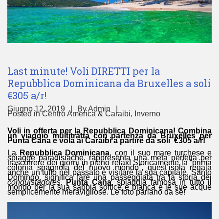
Last minute! Voli DIRETTI per la
Repubblica Dominicana da Bruxelles a soli
€305 a/r!
Giugno 12, 2019
By
Admin
Posted in
Centro America & Caraibi
,
Inverno
Voli in offerta per la Repubblica Dominicana! Combina
un viaggio multitratta con partenza da Bruxelles per
Punta Cana e vola ai Caraibi a partire da soli €305 a/r!
La
Repubblica Dominicana
, con il suo mare turchese e
spiagge paradisiache, rappresenta una meta perfetta per
trascorrere dei giorni in pieno relax! Storicamente la “prima
colonia spagnola del nuovo mondo”, quest’isola regala
anche un tuffo nel passato e visitare la sua capitale, Santo
Domingo, significa fare una passeggiata tra la storia dei
conquistadores.
Punta Cana
, spiaggia famosa in tutto il
mondo per la sua sabbia soffice e bianca e le sue acque
semplicemente meravigliose. Le foto parlano da sè!