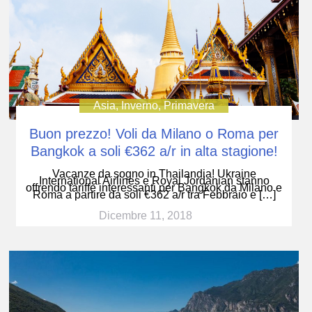
Asia
,
Inverno
,
Primavera
Buon prezzo! Voli da Milano o Roma per
Bangkok a soli €362 a/r in alta stagione!
Vacanze da sogno in Thailandia! Ukraine
International Airlines e Royal Jordanian stanno
offrendo tariffe interessanti per Bangkok da Milano e
Roma a partire da soli €362 a/r tra Febbraio e […]
Dicembre 11, 2018