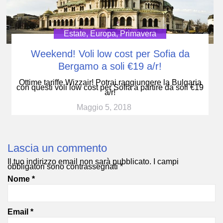
Estate
,
Europa
,
Primavera
Weekend! Voli low cost per Sofia da
Bergamo a soli €19 a/r!
Ottime tariffe Wizzair! Potrai raggiungere la Bulgaria
con questi voli low cost per Sofia a partire da soli €19
a/r!
Maggio 5, 2018
Lascia un commento
Il tuo indirizzo email non sarà pubblicato.
I campi
obbligatori sono contrassegnati
*
Nome
*
Email
*