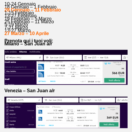
10-24 Gennaio
18 Gennaio – 1 Febbraio
28 Gennaio – 11 Febbraio
1-15 Febbraio
13-27 Febbraio
19 Febbraio – 5 Marzo
25 Febbraio – 11 Marzo
5-19 Marzo
7-21 Marzo
13-27 Marzo
27 Marzo – 10 Aprile
Prenota qui i tuoi voli:
Milano – San Juan a/r
Venezia – San Juan a/r