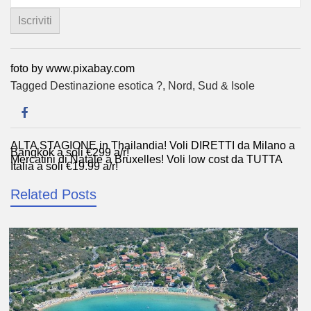
foto by www.pixabay.com
Tagged
Destinazione esotica ?
,
Nord
,
Sud & Isole
ALTA STAGIONE in Thailandia! Voli DIRETTI da Milano a
Navigazione
Bangkok a soli €299 a/r!
Mercatini di Natale a Bruxelles! Voli low cost da TUTTA
articoli
Italia a soli €19,99 a/r!
Related Posts