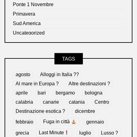
Ponte 1 Novembre
Primavera
Sud America
Uncategorized
TAGS
agosto
Alloggi in Italia ??
Al mare in Europa ?️
Altre destinazioni ?
aprile
bari
bergamo
bologna
calabria
canarie
catania
Centro
Destinazione esotica ?
dicembre
febbraio
Fuga in città
gennaio
grecia
Last Minute
luglio
Lusso ?