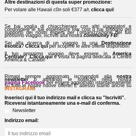
Altre destinazioni di questa super promozione:
Per volare alle Hawaii c0n soli €377 a/r,
clicca qui
!
Se hai voglia di chiacchierare con altri viaggiatori e
condividere le tue esperienze low cost o hai bisogno del
supporto dei nostri esperti per l’organizzazione del tuo
prossimo viaggio, iscriviti alla nostra
community FB
!
Sei alla ricerca di un viaggio in una
Destinazione
esotica
?
Clicca qui
per scoprire le altre offerte disponibili!
Il tuo prossimo viaggio deve essere in
America
Centrale
?
Clicca qui
e visita la pagina dedicata a Centro
America & Caraibi!
Rimani sempre aggiornato iscrivendoti alla
nostra
newsletter
o attivando le notifiche nella nostra
pagina Facebook
per essere aggiornato istantaneamente
su tutte le nostre nuove offerte! E adesso siamo anche su
INSTAGRAM
!
Inserisci qui il tuo indirizzo mail e clicca su "Iscriviti".
Riceverai istantaneamente una e-mail di conferma.
Newsletter
Indirizzo email: