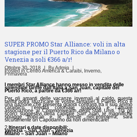
SUPER PROMO Star Alliance: voli in alta
stagione per il Puerto Rico da Milano o
Venezia a soli €366 a/r!
Ottobre 30, 2018
By
Admin
Posted in
Centro America & Caraibi
,
Inverno
,
Primavera
I membri Star Alliance hanno messo in vendita delle
splendide tariffe dall’Italia a San Juan, capitale del
Puerto Rico, a partire da €366 a/r!
Per gli amanti delle vacanze invernali al caldo, questa
tariffa potrà stuzzicare le vostre fantasie! Il Puerto Rico è
una nazione che presenta grandi contrasti tra il suo animo
caraibico, l’eredità coloniale spagnola e l’attuale
associazione al Commonwealth degli Stati Uniti. Tra gli
scorci suggestivi della capitale San Juan, le magnifiche
spiagge tropicali e le foreste nell’entroterra, sarà
sicuramente un Capodanno da non dimenticare!
?
Itinerari e date disponibili:
Venezia – San Juan – Venezia
Milano – San Juan – Milano