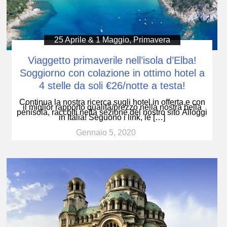
25 Aprile & 1 Maggio
,
Primavera
Viaggetto primaverile nell’isola d’Elba!
Soggiorno con colazione in ottimo hotel a
4 stelle da soli €26/notte a testa!
Continua la nostra ricerca sugli hotel in offerta e con
il miglior rapporto qualità/prezzo nella nostra bella
penisola, raccolti nella sezione del nostro sito Alloggi
in Italia! Seguono i link, le […]
Gennaio 5, 2020