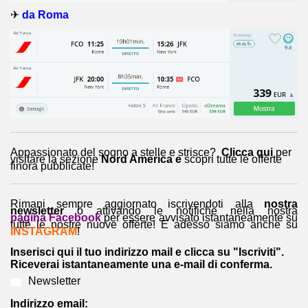
✈
da Roma
Appassionato del sogno a stelle e strisce?
Clicca qui
per
visitare la sezione
Nord America e
scopri tutte le offerte
finora pubblicate!
Rimani sempre aggiornato iscrivendoti alla
nostra
newsletter
o attivando le notifiche nella nostra
pagina Facebook
per essere avvisato istantaneamente su
tutte le nostre nuove offerte! E adesso siamo anche su
INSTAGRAM
!
Inserisci qui il tuo indirizzo mail e clicca su "Iscriviti".
Riceverai istantaneamente una e-mail di conferma.
Newsletter
Indirizzo email: