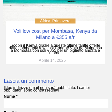
Africa
,
Primavera
Voli low cost per Mombasa, Kenya da
Milano a €355 a/r
Scopri il Kenya grazie a queste ottime tariffe offerte
dalla compagnia low cost Condor! Vola da Malpensa
a Mombasa con soli €355 per un biglietto andata e
ritorno.
Aprile 14, 2025
Lascia un commento
Il tuo indirizzo email non sarà pubblicato.
I campi
obbligatori sono contrassegnati
*
Nome
*