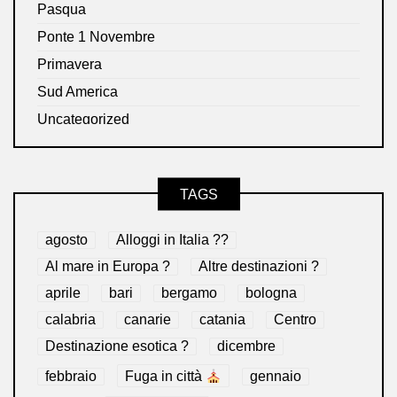
Pasqua
Ponte 1 Novembre
Primavera
Sud America
Uncategorized
TAGS
agosto
Alloggi in Italia ??
Al mare in Europa ?️
Altre destinazioni ?
aprile
bari
bergamo
bologna
calabria
canarie
catania
Centro
Destinazione esotica ?
dicembre
febbraio
Fuga in città
gennaio