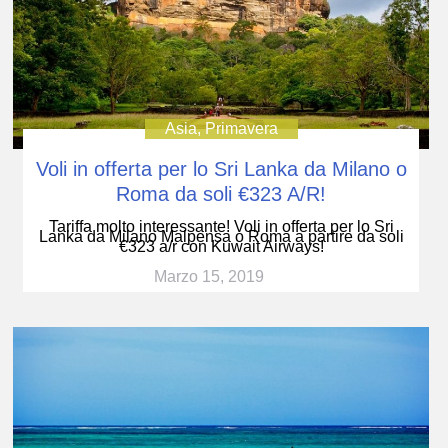
Asia
,
Primavera
Voli in offerta per lo Sri Lanka da Milano o
Roma da soli €323 A/R!
Tariffa molto interessante! Voli in offerta per lo Sri
Lanka da Milano Malpensa o Roma a partire da soli
€323 a/r con Kuwait Airways!
Marzo 15, 2019