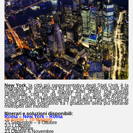
New York
, la città più rappresentativa degli Stati Uniti, è la
metropoli per eccellenza ed un solo viaggio non sarà mai
sufficiente a riuscire a provare tutto quello che questa
strabiliante città ha da offrire! Tra un giro nell’enorme
Central Park, una passeggiata nella lussuosa 5th Avenue,
uno spettacolo a Broadway ed un selfie a Times Square le
vostre giornate voleranno tra i grattacieli della più vibrante
metropoli del mondo!
Itinerari e soluzioni disponibili:
Roma – New York – Roma
26 Aprile – 10 Maggio
25 Settembre – 9 Ottobre
3-17 Ottobre
16-30 Ottobre
23 Ottobre-6 Novembre