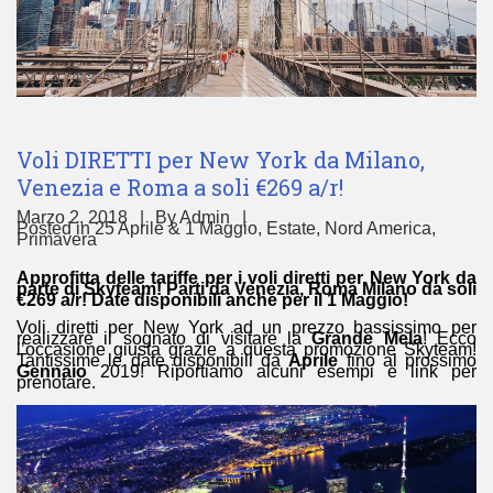
Voli DIRETTI per New York da Milano,
Venezia e Roma a soli €269 a/r!
Marzo 2, 2018
By
Admin
Posted in
25 Aprile & 1 Maggio
,
Estate
,
Nord America
,
Primavera
Approfitta delle tariffe per i voli diretti per New York da
parte di Skyteam! Parti da Venezia, Roma Milano da soli
€269 a/r! Date disponibili anche per il 1 Maggio!
Voli diretti per New York ad un prezzo bassissimo per
realizzare il sognato di visitare la
Grande Mela
! Ecco
l’occasione giusta grazie a questa promozione Skyteam!
Tantissime le date disponibili da
Aprile
fino al prossimo
Gennaio
2019! Riportiamo alcuni esempi e link per
prenotare.