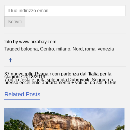
foto by www.pixabay.com
Tagged
bologna
,
Centro
,
milano
,
Nord
,
roma
,
venezia
37 nuove rotte Ryanair con partenza dall’Italia per la
Navigazione
stagione 2018/2019
7 notti d’estate nella splendida Dubrovnik! Soggiorno
articoli
presso eccellente appartamento + voli a/r da soli €196!
Related Posts