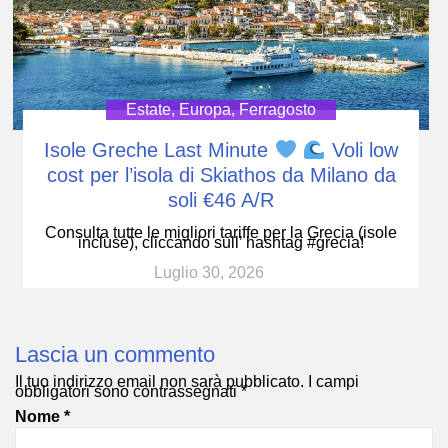
Estate
,
Europa
,
Ferragosto
Isole Greche Last Minute
Voli low
cost per l’isola di Skiathos da Milano da
soli €46 A/R
Consulta tutte le migliori tariffe per la Grecia (isole
incluse), cliccando sull’ hashtag #grecia!
Luglio 30, 2026
Lascia un commento
Il tuo indirizzo email non sarà pubblicato.
I campi
obbligatori sono contrassegnati
*
Nome
*