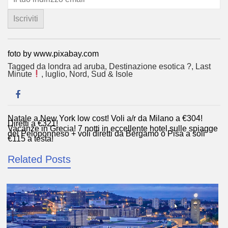
foto by www.pixabay.com
Tagged
da londra ad aruba
,
Destinazione esotica ?
,
Last
Minute
,
luglio
,
Nord
,
Sud & Isole
Natale a New York low cost! Voli a/r da Milano a €304!
Navigazione
Diretti a €321!
Vacanze in Grecia! 7 notti in eccellente hotel sulle spiagge
articoli
del Peloponneso + voli diretti da Bergamo o Pisa a soli
€115 a testa!
Related Posts