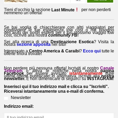
Tieni d’occhio la sezione
Last Minute
per non perderti
nemmeno un’offerta!
Se hai voglia di chiacchierare con altri viaggiatori per
condividere le tue esperienze low cost o hai bisogno
dell’aiuto dei nostri esperti per il tuo prossimo viaggio low
cost, iscriviti alla nostra
community FB
!
Sei alla ricerca di una
Destinazione Esotica
? Visita la
nostra
sezione apposita
nel sito!
Interessato a
Centro America & Caraibi
?
Ecco qui
tutte le
offerte finora trovate!
Non perdere più nessuna offerta! Iscriviti al nostro
Canale
Telegram
o attiva le notifiche nella nostra
pagina
Facebook
per essere avvisato
istantaneamente
sulle
ultime offerte pubblicate! In alternativa, iscriviti alla
nostra
newsletter.
E non dimenticare di seguirci su
INSTAGRAM
!
Inserisci qui il tuo indirizzo mail e clicca su "Iscriviti".
Riceverai istantaneamente una e-mail di conferma.
Newsletter
Indirizzo email: