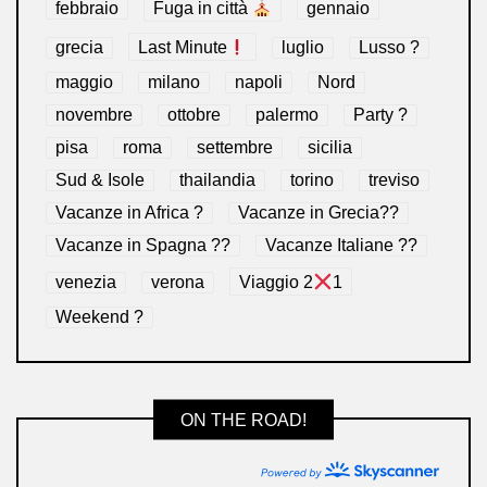
febbraio
Fuga in città
gennaio
grecia
Last Minute
luglio
Lusso ?
maggio
milano
napoli
Nord
novembre
ottobre
palermo
Party ?
pisa
roma
settembre
sicilia
Sud & Isole
thailandia
torino
treviso
Vacanze in Africa ?
Vacanze in Grecia??
Vacanze in Spagna ??
Vacanze Italiane ??
venezia
verona
Viaggio 2
1
Weekend ?
ON THE ROAD!