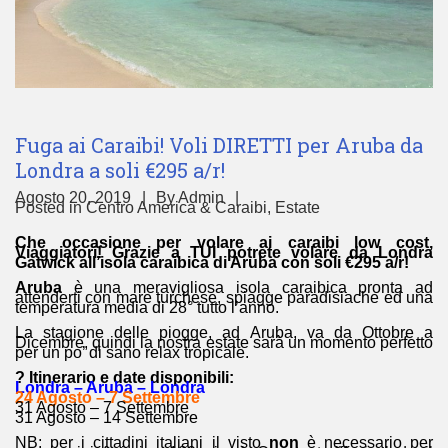
Fuga ai Caraibi! Voli DIRETTI per Aruba da
Londra a soli €295 a/r!
Agosto 20, 2019
By
Admin
Posted in
Centro America & Caraibi
,
Estate
Che occasione per volare ai caraibi low cost,
Viaggiatori! Grazie a TUI potrete volare da Londra
Gatwick all’isola caraibica di Aruba con soli €295 a/r!
Aruba
è una meravigliosa isola caraibica pronta ad
attenderti con mare turchese, spiagge paradisiache ed una
temperatura media di 28° tutto l’anno.
La stagione delle piogge, ad Aruba, va da Ottobre a
Dicembre, quindi la nostra estate sarà un momento perfetto
per un po’ di sano relax tropicale.
? Itinerario e date disponibili:
Londra – Aruba – Londra
24 Agosto – 7 Settembre
31 Agosto – 7 Settembre
31 Agosto – 14 Settembre
NB: per i cittadini italiani il visto
non
è necessario per