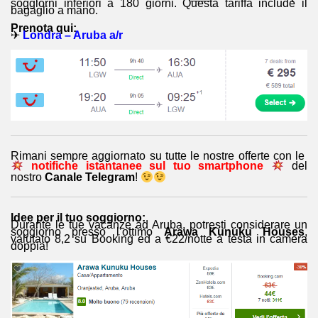
soggiorni inferiori a 180 giorni. Questa tariffa include il
bagaglio a mano.
Prenota qui:
✈
Londra – Aruba a/r
Rimani sempre aggiornato su tutte le nostre offerte con le
notifiche istantanee sul tuo smartphone
del
nostro
Canale Telegram
!
Idee per il tuo soggiorno:
Durante le tue vacanze ad Aruba, potresti considerare un
soggiorno presso l’ottimo
Arawa Kunuku Houses
,
valutato 8,2 su Booking ed a €22/notte a testa in camera
doppia!