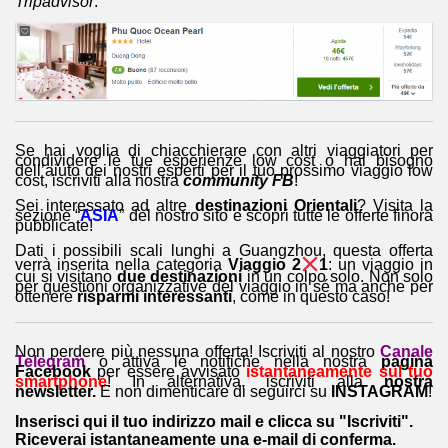
Tripadvisor
.
Se hai voglia di chiacchierare con altri viaggiatori per
condividere le tue esperienze low cost o hai bisogno
dell’aiuto dei nostri esperti per il tuo prossimo viaggio low
cost, iscriviti alla nostra
community FB
!
Sei interessato ad altre
destinazioni Orientali
? Visita la
sezione “
ASIA
” del nostro sito e scopri tutte le offerte finora
pubblicate!
Dati i possibili scali lunghi a Guangzhou, questa offerta
verrà inserita nella categoria
Viaggio 2
1
: un viaggio in
cui si visitano
due destinazioni
in un colpo solo. Non solo
per questioni organizzative del viaggio in sé ma anche per
ottenere
risparmi interessanti
, come in questo caso!
Non perdere più nessuna offerta! Iscriviti al nostro
Canale
Telegram
o attiva le notifiche nella nostra
pagina
Facebook
per essere avvisato
istantaneamente sul tuo
smartphone
! In alternativa, iscriviti alla
nostra
newsletter.
E non dimenticare di seguirci su
INSTAGRAM
!
Inserisci qui il tuo indirizzo mail e clicca su "Iscriviti".
Riceverai istantaneamente una e-mail di conferma.