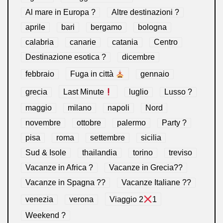
Al mare in Europa ?️
Altre destinazioni ?
aprile
bari
bergamo
bologna
calabria
canarie
catania
Centro
Destinazione esotica ?
dicembre
febbraio
Fuga in città
gennaio
grecia
Last Minute
luglio
Lusso ?
maggio
milano
napoli
Nord
novembre
ottobre
palermo
Party ?
pisa
roma
settembre
sicilia
Sud & Isole
thailandia
torino
treviso
Vacanze in Africa ?
Vacanze in Grecia??
Vacanze in Spagna ??
Vacanze Italiane ??
venezia
verona
Viaggio 2
1
Weekend ?