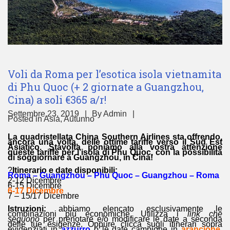
Voli da Roma per l’esotica isola vietnamita
di Phu Quoc (+ 2 giornate a Guangzhou,
Cina) a soli €365 a/r!
Settembre 23, 2019
By
Admin
Posted in
Asia
,
Autunno
La quadristellata China Southern Airlines sta offrendo,
ancora una volta, delle ottime tariffe verso il Sud Est
Asiatico. Stavolta poniamo alla vostra attenzione
queste tariffe per l’isola di Phu Quoc, con la possibilità
di soggiornare a Guangzhou, in Cina!
?
Itinerario e date disponibili:
Roma – Guangzhou – Phu Quoc – Guangzhou – Roma
2-12 Dicembre
6-15 Dicembre
6-17 Dicembre
7 – 15/17 Dicembre
Istruzioni:
abbiamo elencato esclusivamente le
combinazioni più economiche. Utilizza i
link che
seguono
per prenotare e/o modificare le date a seconda
delle tue esigenze. Oppure clicca sugli itinerari sopra
evidenziati in
azzurro
o le date campione in
arancione
.