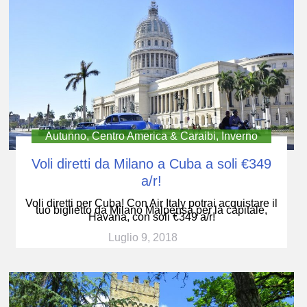
Autunno
,
Centro America & Caraibi
,
Inverno
Voli diretti da Milano a Cuba a soli €349
a/r!
Voli diretti per Cuba! Con Air Italy potrai acquistare il
tuo biglietto da Milano Malpensa per la capitale,
Havana, con soli €349 a/r!
Luglio 9, 2018