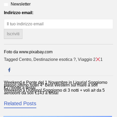
Newsletter
Indirizzo email:
Foto da www.pixabay.com
Tagged
Centro
,
Destinazione esotica ?
,
Viaggio 2
1
Weekend e Ponte del 1 Novembre in Liguria! Soggiorno
Navigazione
presso ottimo hotel 4* Best Western sul mare a soli
€27/notte a testa!
articoli
Weekend a Dublino! Soggiorno di 3 notti + voli a/r da 5
aeroporti da soli €143 a testa!
Related Posts