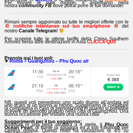
Per trovare le date migliori, ti aspettiamo nella
nostra
community FB
dove potrai porre le tue domande!
Rimani sempre aggiornato su tutte le migliori offerte con le
notifiche istantanee sul tuo smartphone
del
nostro
Canale Telegram
!
Per scoprire tutte le ottime tariffe della China Southern
Airlines verso altre destinazioni in Asia
CLICCA QUI!
Prenota qui i tuoi voli:
✈
Roma – Guangzhou – Phu Quoc
a/r
NB. questi voli prevedono uno scalo diurno all’andata ed
uno scalo di un giorno al ritorno. Suggeriamo di contattare
la compagnia in caso di prenotazione in quanto si potrebbe
ricevere un pernotto gratuito nella città di Guangzhou. Una
buona occasione per visitare una nuova città!
Suggerimenti per il tuo soggiorno:
Rilassati in una bella struttura a 4 stelle, il
Phu Quoc
Ocean Pearl
, di fronte la spiaggia ed a soli €46/notte per
camera doppia. Questo hotel ha valutazioni di
4/5 su