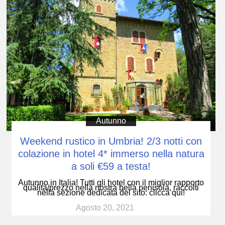
Autunno
Weekend rustico in Umbria! 2/3 notti con
colazione in hotel 4* immerso nella natura
a soli €59 a testa!
Autunno in Italia! Tutti gli hotel con il miglior rapporto
qualità/prezzo nella nostra bella penisola, raccolti
nella sezione dedicata del sito: clicca qui!
Agosto 20, 2021