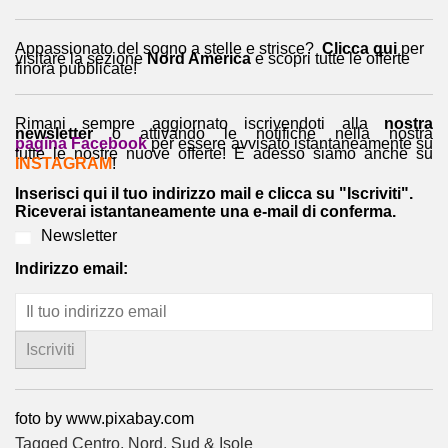
Appassionato del sogno a stelle e strisce?
Clicca qui
per
visitare la sezione
Nord America
e
scopri tutte le offerte
finora pubblicate!
Rimani sempre aggiornato iscrivendoti alla
nostra
newsletter
o attivando le notifiche nella nostra
pagina Facebook
per essere avvisato istantaneamente su
tutte le nostre nuove offerte! E adesso siamo anche su
INSTAGRAM
!
Inserisci qui il tuo indirizzo mail e clicca su "Iscriviti".
Riceverai istantaneamente una e-mail di conferma.
Newsletter
Indirizzo email:
foto by www.pixabay.com
Tagged
Centro
,
Nord
,
Sud & Isole