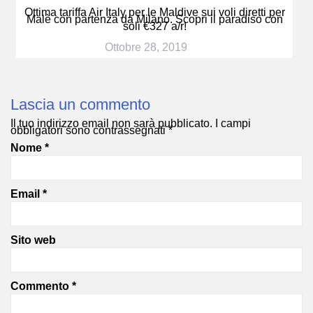
Ottima tariffa Air Italy per le Maldive sui voli diretti per
Malè con partenza da Milano. Scopri il paradiso con
soli €327 a/r!
Ottobre 28, 2019
Lascia un commento
Il tuo indirizzo email non sarà pubblicato.
I campi
obbligatori sono contrassegnati
*
Nome
*
Email
*
Sito web
Commento
*