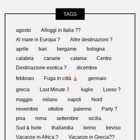
TAGS
agosto
Alloggi in Italia ??
Al mare in Europa ?️
Altre destinazioni ?
aprile
bari
bergamo
bologna
calabria
canarie
catania
Centro
Destinazione esotica ?
dicembre
febbraio
Fuga in città
gennaio
grecia
Last Minute
luglio
Lusso ?
maggio
milano
napoli
Nord
novembre
ottobre
palermo
Party ?
pisa
roma
settembre
sicilia
Sud & Isole
thailandia
torino
treviso
Vacanze in Africa ?
Vacanze in Grecia??