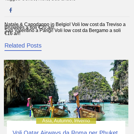
Natale & Capodanno in Belgio! Voli low cost da Treviso a
Navigazione
Bruxelles a soli €20 a/r!
San Valentino a Parigi! Voli low cost da Bergamo a soli
articoli
€16 a/r!
Related Posts
Asia
,
Autunno
,
Inverno
Voli Qatar Airways da Roma per Phuket,