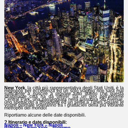
New York
, la città più rappresentativa degli Stati Uniti, è la
metropoli per eccellenza ed un solo viaggio non sarà mai
sufficiente a riuscire a provare tutto quello che questa
strabiliante città ha da offrire! Tra un giro nell’enorme
Central Park, una passeggiata nella lussuosa 5th Avenue,
uno spettacolo a Broadway ed un selfie a Times Square le
vostre giornate voleranno tra i grattacieli della più vibrante
metropoli del mondo!
Riportiamo alcune delle date disponibili.
? Itinerario e date disponibili:
Napoli – New York – Napoli
Palermo – New York – Palermo