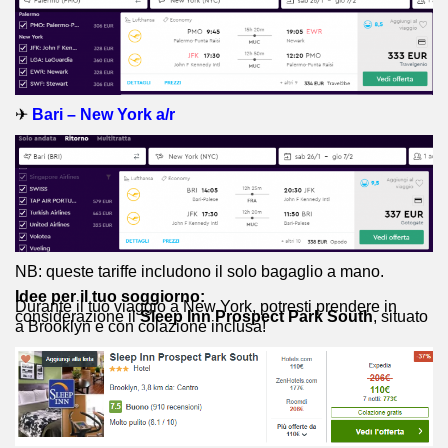
✈
Bari – New York a/r
NB: queste tariffe includono il solo bagaglio a mano.
Idee per il tuo soggiorno:
Durante il tuo viaggio a New York, potresti prendere in
considerazione il
Sleep Inn Prospect Park South
, situato
a Brooklyn e con colazione inclusa!