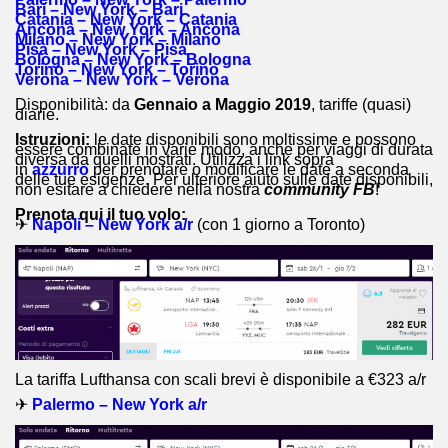
Bari – New York – Bari
Catania – New York – Catania
Ancona – New York – Ancona
Milano – New York – Milano
Pisa – New York – Pisa
Bologna – New York – Bologna
Torino – New York – Torino
Verona – New York – Verona
Disponibilità: da
Gennaio a Maggio 2019
, tariffe (quasi)
diarie.
Istruzioni:
le date disponibili sono moltissime e possono
essere combinate in varie modo, anche per viaggi di durata
diversa da quelli mostrati. Utilizza i link sopra
in
azzurro
per prenotare o modificare le date a seconda
delle tue esigenze. Per ulteriore aiuto sulle date disponibili,
non esitare a chiedere nella nostra
community FB
!
Prenota qui il tuo volo:
✈
Napoli – New York a/r
(con 1 giorno a Toronto)
La tariffa Lufthansa con scali brevi è disponibile a €323 a/r
✈
Palermo – New York a/r