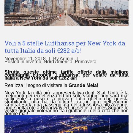
Voli a 5 stelle Lufthansa per New York da
tutta Italia da soli €282 a/r!
Novembre 11, 2018
By
Admin
Posted in
Inverno
,
Nord America
,
Primavera
Sfrutta queste ottime tariffe offerte dalla migliore
compagnia europea, Lufthansa, per volare da tutta
Italia a New York da soli €282 a/r!
Realizza il sogno di visitare la
Grande Mela
!
New York, la città più rappresentativa degli Stati Uniti, è la
metropoli per eccellenza ed un solo viaggio non sarà mai
sufficiente a riuscire a provare tutto quello che questa
strabiliante città ha da offrire! Tra un giro nell’enorme
Central Park, una passeggiata nella lussuosa 5th Avenue,
uno spettacolo a Broadway ed un selfie a Times Square le
vostre giornate voleranno tra i grattacieli della città che non
dorme mai!