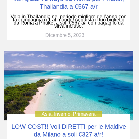
Thailandia a €567 a/r
Vola in Thailandia nel periodo migliore dell’anno con
la compagnia n.1 al mondo! Acquista il tuo biglietto
da Roma a Phuket a soli €567 a/r con bagaglio da
stiva incluso.
Dicembre 5, 2023
Asia
,
Inverno
,
Primavera
LOW COST!! Voli DIRETTI per le Maldive
da Milano a soli €327 a/r!